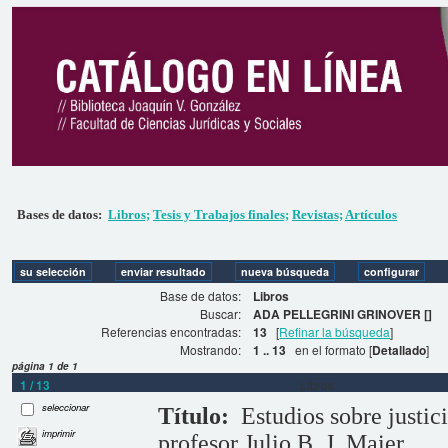
Bases de datos:
Libros;
Tesis y Trabajos finales;
Revistas;
Artículos
Base de datos:
Libros
Buscar:
ADA PELLEGRINI GRINOVER []
Referencias encontradas:
13
[
Refinar la búsqueda
]
Mostrando:
1 .. 13
en el formato [
Detallado
]
página 1 de 1
1 / 13
Libros
seleccionar
Título:
Estudios sobre justic
imprimir
profesor Julio B. J. Maier