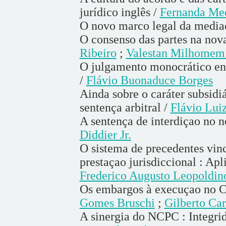
jurídico inglês /
Fernanda Med
O novo marco legal da mediaça
O consenso das partes na nova
Ribeiro
;
Valestan Milhomem 
O julgamento monocrático en 
/
Flávio Buonaduce Borges
Ainda sobre o caráter subsidiá
sentença arbitral /
Flávio Luiz
A sentença de interdiçao no 
Diddier Jr.
O sistema de precedentes vinc
prestaçao jurisdiccional : Apli
Frederico Augusto Leopoldin
Os embargos à execuçao no C
Gomes Bruschi
;
Gilberto Car
A sinergia do NCPC : Integrid