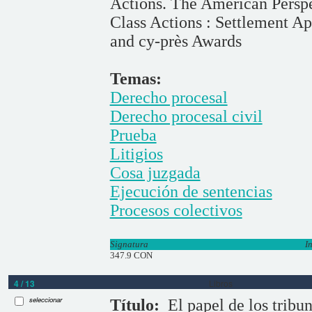
Actions. The American Perspe
Class Actions : Settlement Ap
and cy-près Awards
Temas:
Derecho procesal
Derecho procesal civil
Prueba
Litigios
Cosa juzgada
Ejecución de sentencias
Procesos colectivos
Signatura
I
347.9 CON
4 / 13
Libros
seleccionar
Título:
El papel de los tribu