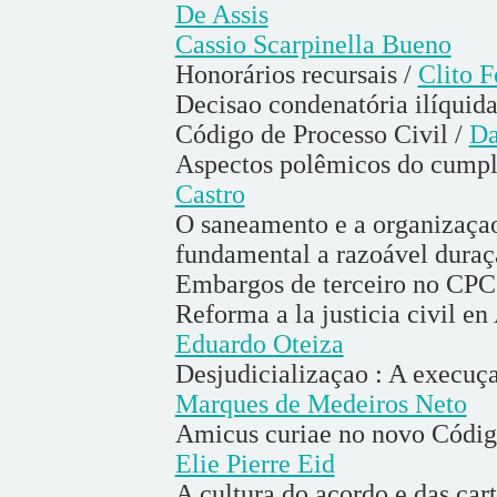
De Assis
Cassio Scarpinella Bueno
Honorários recursais /
Clito F
Decisao condenatória ilíquida
Código de Processo Civil /
Da
Aspectos polêmicos do cumpl
Castro
O saneamento e a organizaça
fundamental a razoável duraç
Embargos de terceiro no CP
Reforma a la justicia civil en
Eduardo Oteiza
Desjudicializaçao : A execuç
Marques de Medeiros Neto
Amicus curiae no novo Código 
Elie Pierre Eid
A cultura do acordo e das car