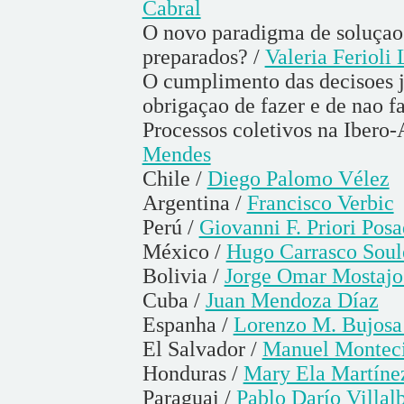
Cabral
O novo paradigma de soluçao d
preparados? /
Valeria Ferioli 
O cumplimento das decisoes j
obrigaçao de fazer e de nao f
Processos coletivos na Ibero
Mendes
Chile /
Diego Palomo Vélez
Argentina /
Francisco Verbic
Perú /
Giovanni F. Priori Pos
México /
Hugo Carrasco Soul
Bolivia /
Jorge Omar Mostajo
Cuba /
Juan Mendoza Díaz
Espanha /
Lorenzo M. Bujosa
El Salvador /
Manuel Monteci
Honduras /
Mary Ela Martíne
Paraguai /
Pablo Darío Villal