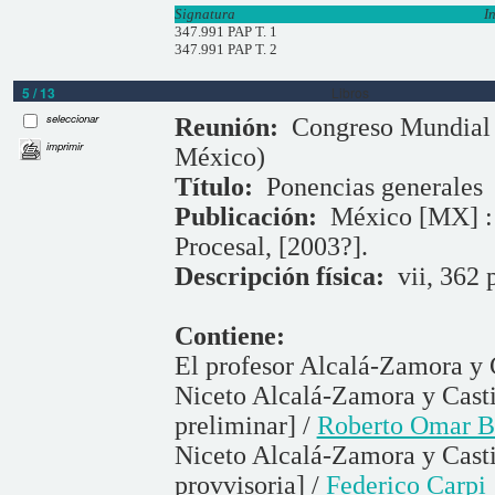
Signatura
I
347.991 PAP T. 1
347.991 PAP T. 2
5 / 13
Libros
seleccionar
Reunión:
Congreso Mundial d
imprimir
México)
Título:
Ponencias generales
Publicación:
México [MX] : 
Procesal, [2003?].
Descripción física:
vii, 362 
Contiene:
El profesor Alcalá-Zamora y 
Niceto Alcalá-Zamora y Casti
preliminar] /
Roberto Omar B
Niceto Alcalá-Zamora y Castill
provvisoria] /
Federico Carpi