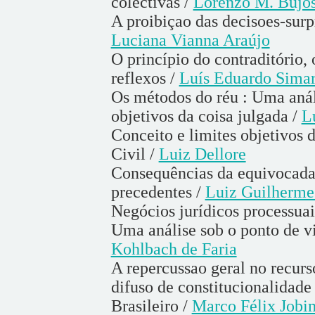
colectivas /
Lorenzo M. Bujos
A proibiçao das decisoes-surpr
Luciana Vianna Araújo
O princípio do contraditório, 
reflexos /
Luís Eduardo Simar
Os métodos do réu : Uma análi
objetivos da coisa julgada /
L
Conceito e limites objetivos 
Civil /
Luiz Dellore
Consequências da equivocada
precedentes /
Luiz Guilherme
Negócios jurídicos processuai
Uma análise sob o ponto de v
Kohlbach de Faria
A repercussao geral no recurs
difuso de constitucionalidade
Brasileiro /
Marco Félix Jobi