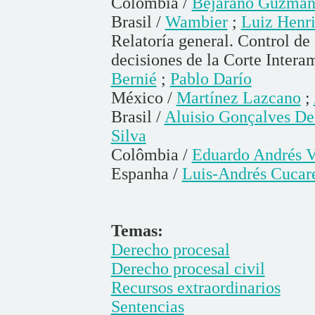
Colômbia /
Bejarano Guzmá
Brasil /
Wambier
;
Luiz Henr
Relatoría general. Control de
decisiones de la Corte Inter
Bernié
;
Pablo Darío
México /
Martínez Lazcano
;
Brasil /
Aluisio Gonçalves De
Silva
Colômbia /
Eduardo Andrés V
Espanha /
Luis-Andrés Cucare
Temas:
Derecho procesal
Derecho procesal civil
Recursos extraordinarios
Sentencias