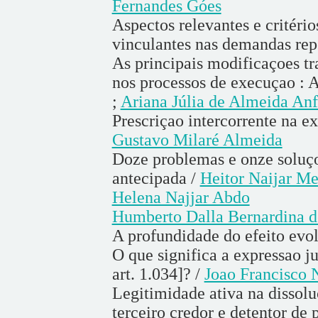
Fernandes Góes
Aspectos relevantes e critéri
vinculantes nas demandas repe
As principais modificaçoes t
nos processos de execuçao : A
;
Ariana Júlia de Almeida An
Prescriçao intercorrente na 
Gustavo Milaré Almeida
Doze problemas e onze soluço
antecipada /
Heitor Naijar M
Helena Najjar Abdo
Humberto Dalla Bernardina d
A profundidade do efeito evolu
O que significa a expressao j
art. 1.034]? /
Joao Francisco 
Legitimidade ativa na dissolu
terceiro credor e detentor de 