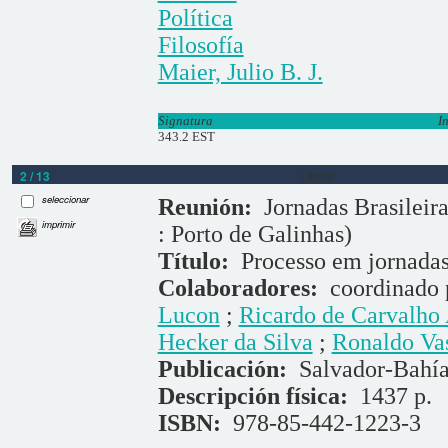
Política
Filosofía
Maier, Julio B. J.
Signatura
I
343.2 EST
2 / 13
Libros
seleccionar
Reunión:
Jornadas Brasileira
imprimir
: Porto de Galinhas)
Título:
Processo em jornada
Colaboradores:
coordinado
Lucon
;
Ricardo de Carvalho 
Hecker da Silva
;
Ronaldo Va
Publicación:
Salvador-Bahía
Descripción física:
1437 p.
ISBN:
978-85-442-1223-3