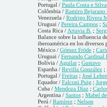
Portugal /
Paula Costa e Silva
Colômbia /
Ramiro Bejarano
Venezuela /
Rodrigo Rivera M
Uruguai /
Pereira Campos
;
S
Costa Rica /
Artavia B.
;
Serg
Balance sobre la influencia d
iberoamérica en los diversos 
México /
Gómez Fröde
;
Cari
Uruguai /
Fernando Cardinal 
Bolívia /
Aguilar
;
Gustavo
Espanha /
Revilla González
;
Portugal /
Freitas
;
José Lebr
Equador /
Falconi Puig
;
Jorg
Cuba /
Mendoza Díaz
;
Carlo
Argentina /
Santos
;
Mabel de
Perú /
Ramírez
;
Nelson