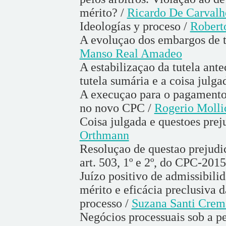
mérito? /
Ricardo De Carvalh
Ideologías y proceso /
Robert
A evoluçao dos embargos de 
Manso Real Amadeo
A estabilizaçao da tutela an
tutela sumária e a coisa julga
A execuçao para o pagamento 
no novo CPC /
Rogerio Molli
Coisa julgada e questoes prej
Orthmann
Resoluçao de questao prejudici
art. 503, 1º e 2º, do CPC-2015
Juízo positivo de admissibil
mérito e eficácia preclusiva 
processo /
Suzana Santi Crem
Negócios processuais sob a pe