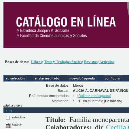
Bases de datos:
Libros;
Tesis y Trabajos finales;
Revistas;
Artículos
Base de datos:
Libros
Buscar:
ALICIA A. CARNAVAL DE FAINGU
Referencias encontradas:
1
[
Refinar la búsqueda
]
Mostrando:
1 .. 1
en el formato [
Detallado
]
página 1 de 1
1 / 1
Libros
seleccionar
Título:
Familia monoparenta
imprimir
Colaboradores:
dir.
Cecilia