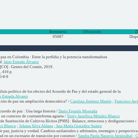
Inventario
Ubicación
D
95087
Disp
Libros
 paz en Colombia : Entre la perfidia y la potencia transformadora
d.
Jairo Estrada Álvarez
[CO] : Gentes del Común, 2019.
, 416 p.
0-8-9
isis político de los efectos del Acuerdo de Paz y del estado general de la
o Estrada Alvarez
cción de paz sin ampliación democrática? /
Carolina Jiménez Martín
;
Francisco Javi
cuerdo de paz : Una larga historia /
Darío Fajardo Montaña
un contexto de contrarreforma agraria /
Yenly Angélica Méndez Blanco
e Sustitución de Cultivos Ilícitos [PNIS] : Balance, retrocesos y desfiguraciones /
ez Blanco
;
Johana Silva Aldana
;
Ana María González Suárez
e paz, justicia y verdad. Cambios unilaterales y arbitrarios, enemigos y perspectiva
ad en un escenario de transición por construir /
Sandra Paola Naranjo Aristizábal
;
C