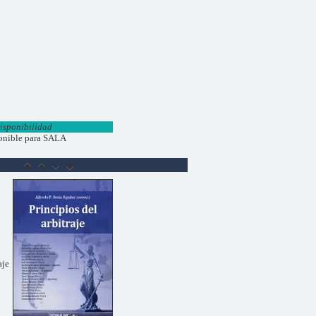
isponibilidad
onible para SALA
aje