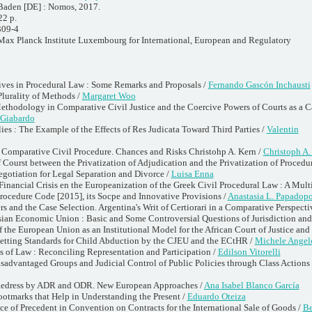
aden [DE] : Nomos, 2017.
22 p.
309-4
 Max Planck Institute Luxembourg for International, European and Regulatory
ives in Procedural Law : Some Remarks and Proposals /
Fernando Gascón Inchausti
lurality of Methods /
Margaret Woo
ethodology in Comparative Civil Justice and the Coercive Powers of Courts as a C
 Giabardo
es : The Example of the Effects of Res Judicata Toward Third Parties /
Valentin
n Comparative Civil Procedure. Chances and Risks Christohp A. Kern /
Christoph A.
Courst between the Privatization of Adjudication and the Privatization of Procedu
egotiation for Legal Separation and Divorce /
Luisa Enna
Financial Crisis en the Europeanization of the Greek Civil Procedural Law : A Mult
rocedure Code [2015], its Socpe and Innovative Provisions /
Anastasia L. Papadop
rs and the Case Selection. Argentina's Writ of Certiorari in a Comparative Perspecti
sian Economic Union : Basic and Some Controversial Questions of Jurisdiction and
f the European Union as an Institutional Model for the African Court of Justice an
etting Standards for Child Abduction by the CJEU and the ECtHR /
Michele Angel
s of Law : Reconciling Representation and Participation /
Edilson Vitorelli
isadvantaged Groups and Judicial Control of Public Policies through Class Actions
Redress by ADR and ODR. New European Approaches /
Ana Isabel Blanco García
ootmarks that Help in Understanding the Present /
Eduardo Oteiza
ce of Precedent in Convention on Contracts for the International Sale of Goods /
Be