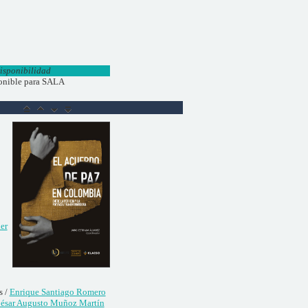
isponibilidad
onible para SALA
er
s /
Enrique Santiago Romero
ésar Augusto Muñoz Martín