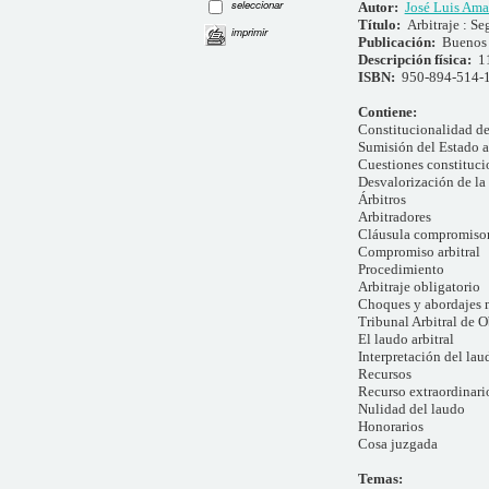
seleccionar
Autor:
José Luis Am
Título:
Arbitraje : Se
imprimir
Publicación:
Buenos 
Descripción física:
1
ISBN:
950-894-514-
Contiene:
Constitucionalidad del
Sumisión del Estado a 
Cuestiones constituci
Desvalorización de l
Árbitros
Arbitradores
Cláusula compromisor
Compromiso arbitral
Procedimiento
Arbitraje obligatorio
Choques y abordajes 
Tribunal Arbitral de O
El laudo arbitral
Interpretación del lau
Recursos
Recurso extraordinari
Nulidad del laudo
Honorarios
Cosa juzgada
Temas: