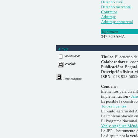
Derecho civil
Derecho mercantil
Contratos
Arbitraje
Arbitraje comercial
Signatura
347.769 AMA
4 / 90
seleccionar
Título:
El acuerdo de
Colaboradores:
coor
imprimir
Publicación:
Bogotá 
Descripción física:
vi
ISBN:
978-958-5655
Texto completo
Contiene:
Elementos para un anál
implementación /
Jair
Es posible la constru
Toloza Fuentes
El punto agrario del A
La implementación en 
El Programa Nacional d
Yenly Angélica Ménd
La JEP : Instrumento d
La disputa por la verd