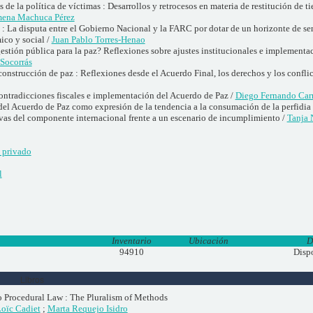
de la política de víctimas : Desarrollos y retrocesos en materia de restitución de ti
mena Machuca Pérez
 : La disputa entre el Gobierno Nacional y la FARC por dotar de un horizonte de sen
co y social /
Juan Pablo Torres-Henao
stión pública para la paz? Reflexiones sobre ajustes institucionales e implementac
-Socorrás
a construcción de paz : Reflexiones desde el Acuerdo Final, los derechos y los conflic
tradicciones fiscales e implementación del Acuerdo de Paz /
Diego Fernando Car
 del Acuerdo de Paz como expresión de la tendencia a la consumación de la perfidia
vas del componente internacional frente a un escenario de incumplimiento /
Tanja 
 privado
l
Inventario
Ubicación
D
94910
Disp
Libros
 Procedural Law : The Pluralism of Methods
oïc Cadiet
;
Marta Requejo Isidro