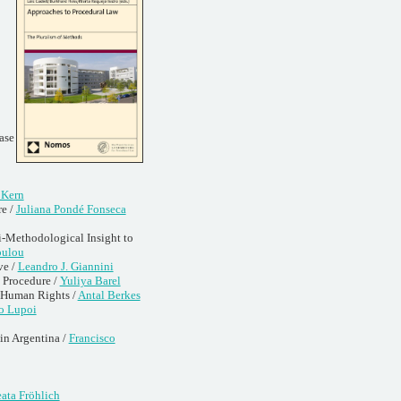
ase
 Kern
re /
Juliana Pondé Fonseca
i-Methodological Insight to
oulou
ve /
Leandro J. Giannini
 Procedure /
Yuliya Barel
d Human Rights /
Antal Berkes
o Lupoi
 in Argentina /
Francisco
ata Fröhlich