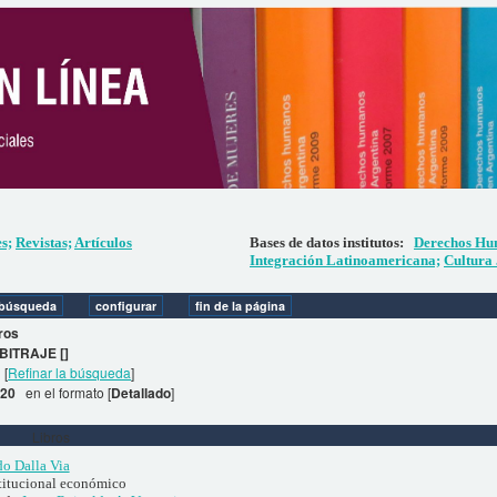
es;
Revistas;
Artículos
Bases de datos institutos:
Derechos Hu
Integración Latinoamericana;
Cultura 
ros
BITRAJE []
[
Refinar la búsqueda
]
. 20
en el formato [
Detallado
]
Libros
do Dalla Via
titucional económico