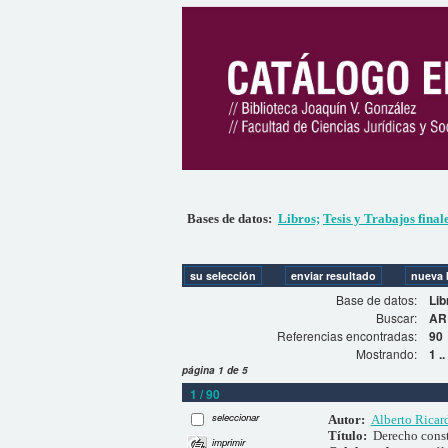
Bases de datos:
Libros;
Tesis y Trabajos final
Base de datos:
Lib
Buscar:
AR
Referencias encontradas:
90
Mostrando:
1 .
página 1 de 5
1 / 90
seleccionar
Autor:
Alberto Ricar
Título:
Derecho cons
imprimir