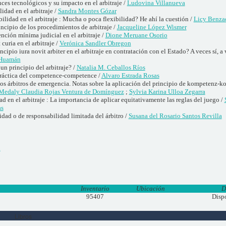
ces tecnológicos y su impacto en el arbitraje /
Ludovina Villanueva
lidad en el arbitraje /
Sandra Montes Gózar
bilidad en el arbitraje : Mucha o poca flexibilidad? He ahí la cuestión /
Licy Benza
ncipio de los procedimientos de arbitraje /
Jacqueline López Wismer
ención mínima judicial en el arbitraje /
Dione Meruane Osorio
 curia en el arbitraje /
Verónica Sandler Obregon
cipio iura novit arbiter en el arbitraje en contratación con el Estado? A veces sí, a
 Huamán
un principio del arbitraje? /
Natalia M. Ceballos Ríos
práctica del competence-competence /
Alvaro Estrada Rosas
os árbitros de emergencia. Notas sobre la aplicación del principio de kompetenz-
Medaly Claudia Rojas Ventura de Domínguez
;
Sylvia Karina Ulloa Zegarra
ad en el arbitraje : La importancia de aplicar equitativamente las reglas del juego /
as
dad o de responsabilidad limitada del árbitro /
Susana del Rosario Santos Revilla
l
Inventario
Ubicación
D
95407
Disp
Libros