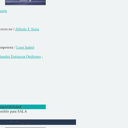
quén
 veces no /
Alfredo F. Soria
kompetenz /
Lupe Isabel
Sandro Espinoza Quiñones
;
isponibilidad
onible para SALA