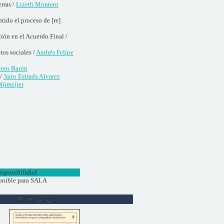
erras /
Lizeth Montero
tido el proceso de [re]
ión en el Acuerdo Final /
tos sociales /
Andrés Felipe
rero Barón
 /
Jairo Estrada Alvarez
Nijmeijer
isponibilidad
onible para SALA