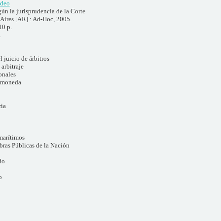
adeo
gún la jurisprudencia de la Corte
Aires [AR] : Ad-Hoc, 2005.
10 p.
1
 juicio de árbitros
arbitraje
onales
a moneda
ia
marítimos
bras Públicas de la Nación
do
o