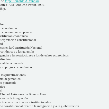
. de
Jorge Reinaldo A. Vanossi
Aires [AR] : Abeledo-Perrot, 1999.
88 p.
7
ción
al económico
al económico comparado
nstitución económica
nterpretación constitucional
dad
cos en la Constitución Nacional
conómicos y las garantías
gencia y las restricciones a los derechos económicos
titución
onal de la moneda
 y el progreso económico
 las privatizaciones
ismo hegemónico
ca y mercado
mico
al
a Ciudad Autónoma de Buenos Aires
les de la integración
ctos constitucionales e institucionales
ho constitucional frente a la integración y a la globalización