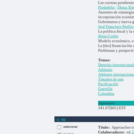
Las cuentas pendientes 
Piedrahíta
;
Diana Xi
Ausentes de estrategia
incorporación económi
Gobernanza y nueva ge
José Francisco Puello
La política fiscal y l
Mora Cortés
Modelo económico, con
La [des] financiación
Problemas y perspecti
Temas:
Derecho internacional
Arbitraje
Arbitraje internaciona
Tratados de paz
Pacificación
Guerrilla
Colombia
Signatura
341.67[861] EST
5 / 90
seleccionar
Título:
Approaches to
Colaboradores:
ed.
L
imprimir