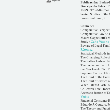
Publicación:
Baden-B
Descripción física:
5
ISBN:
978-3-8487-4
Serie:
Studies of the
Procedural Law ; 9
Contiene:
Comparative Perspect
Comparative Law : A P
Mauro Cappelletti's M
Study /
Carlo Vittorio
Beware of Legal Famili
Rétornaz
Statistical Methods i
The Changing Role of 
The Italian Assisted N
The Impact or the EU 
the New Greek Civil P
Supreme Courts : Flite
The Court or the Eura
The Court of Justice o
When Titans Clash : S
Collective Due Proces
Access to Justice of D
Verbic
Financial Consumer 
Eduardo J. Couture. F
The Theory and Practi