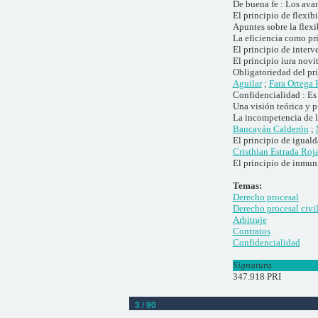
De buena fe : Los avan
El principio de flexibi
Apuntes sobre la flexi
La eficiencia como pri
El principio de interv
El principio iura novit
Obligatoriedad del prin
Aguilar
;
Fara Ortega
Confidencialidad : Es 
Una visión teórica y 
La incompetencia de l
Bancayán Calderón
;
El principio de iguald
Cristhian Estrada Roj
El principio de inmuni
Temas:
Derecho procesal
Derecho procesal civi
Arbitraje
Contratos
Confidencialidad
Signatura
347.918 PRI
3 / 90