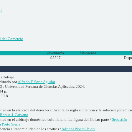
l
l del Comercio
Inventario
Ubicación
D
95527
Disp
Libros
 arbitraje
dinado por
Alfredo F. Soria Aguilar
E] : Universidad Peruana de Ciencias Aplicadas, 2024.
04 p.
539-8
ad en la elección del derecho aplicable, la regla supletoria y la solución proarbitr
Roque J. Caivano
ad en el arbitraje doméstico colombiano. La figura del árbitro parte /
Sebastián
a Porto Sierra
encia e imparcialidad de los árbitros /
Adriana Noemí Pucci