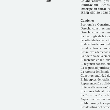
Colaboradores:
pról
Publicación:
Buenos 
Descripción física:
7
ISBN:
950-20-1226-
Contiene:
Economía y Constitu
Derecho constitucion
Derecho constitucion
La ideología de la Co
Peculiaridades de la i
El derecho de propie
Los derechos económi
Los nuevos derechos e
La doctrina de la emer
El mercado en la Cons
El régimen constituci
La seguridad jurídica
La reforma del Estado
Constitucionalidad de
El hiperpresidencial
Representación políti
El federalismo econó
El sistema federal fisc
La Constitución de l
Aspectos constituciona
El Mercosur y los aspe
Los desafíos del derec