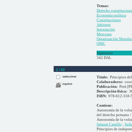
Temas:
Derecho constituciona
Economía política
Constituciones
Arbitraje
Integración
Mercosur
Organización Mundia
OMC
Signatura
342 DAL
2 / 90
seleccionar
Título:
Principios del
Colaboradores:
coor
imprimir
Publicación:
Perú [P
Descripción física:
3
ISBN:
978-612-318-
Contiene:
Autonomía de la volunt
del derecho peruano /
Autonomía de la volunt
Salazar Castillo
;
Sofí
Principios de independ