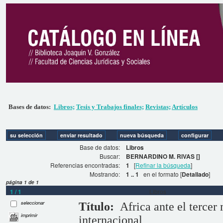
Bases de datos:
Libros;
Tesis y Trabajos finales;
Revistas;
Artículos
Base de datos:
Libros
Buscar:
BERNARDINO M. RIVAS []
Referencias encontradas:
1
[
Refinar la búsqueda
]
Mostrando:
1 .. 1
en el formato [
Detallado
]
página 1 de 1
1 / 1
Libros
seleccionar
Título:
Africa ante el tercer
imprimir
internacional