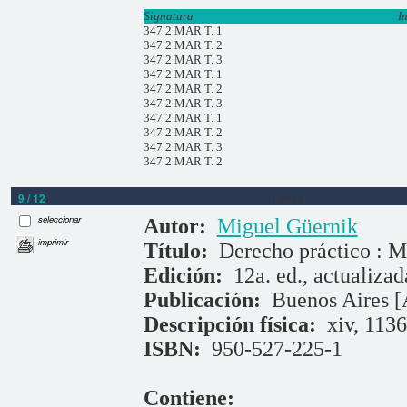
Signatura
I
347.2 MAR T. 1
347.2 MAR T. 2
347.2 MAR T. 3
347.2 MAR T. 1
347.2 MAR T. 2
347.2 MAR T. 3
347.2 MAR T. 1
347.2 MAR T. 2
347.2 MAR T. 3
347.2 MAR T. 2
9 / 12
Libros
seleccionar
Autor:
Miguel Güernik
imprimir
Título:
Derecho práctico : M
Edición:
12a. ed., actualizad
Publicación:
Buenos Aires [
Descripción física:
xiv, 1136
ISBN:
950-527-225-1
Contiene: