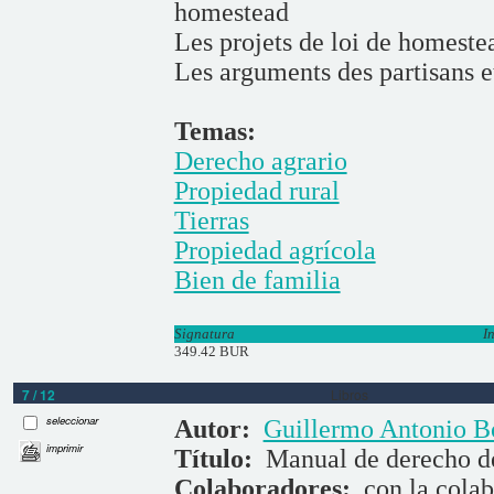
homestead
Les projets de loi de homeste
Les arguments des partisans e
Temas:
Derecho agrario
Propiedad rural
Tierras
Propiedad agrícola
Bien de familia
Signatura
I
349.42 BUR
7 / 12
Libros
seleccionar
Autor:
Guillermo Antonio B
imprimir
Título:
Manual de derecho d
Colaboradores:
con la cola