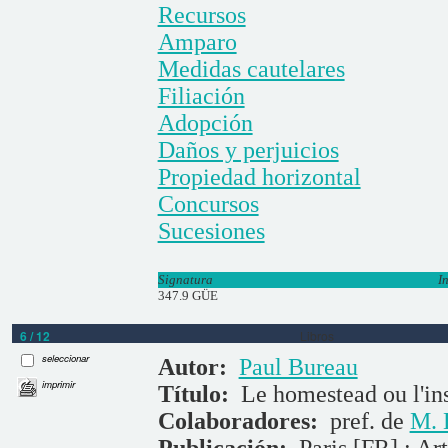
Recursos
Amparo
Medidas cautelares
Filiación
Adopción
Daños y perjuicios
Propiedad horizontal
Concursos
Sucesiones
Signatura
I
347.9 GÜE
6 / 12
Libros
seleccionar
Autor:
Paul Bureau
imprimir
Título:
Le homestead ou l'insa
Colaboradores:
pref. de
M. 
Publicación:
Paris [FR] : Ar