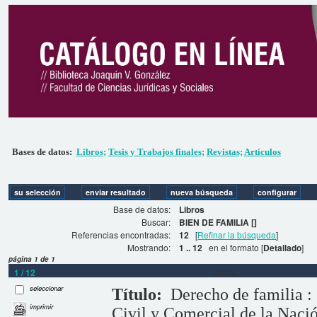
Bases de datos:
Libros;
Tesis y Trabajos finales;
Revistas;
Artículos
Base de datos:
Libros
Buscar:
BIEN DE FAMILIA []
Referencias encontradas:
12
[
Refinar la búsqueda
]
Mostrando:
1 .. 12
en el formato [
Detallado
]
página 1 de 1
1 / 12
Libros
seleccionar
Título:
Derecho de familia 
imprimir
Civil y Comercial de la Naci