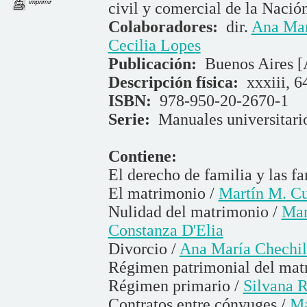
imprimir
civil y comercial de la Nació
Colaboradores:
dir.
Ana Mar
Cecilia Lopes
Publicación:
Buenos Aires [
Descripción física:
xxxiii, 6
ISBN:
978-950-20-2670-1
Serie:
Manuales universitari
Contiene:
El derecho de familia y las fa
El matrimonio /
Martín M. Cu
Nulidad del matrimonio /
Mar
Constanza D'Elia
Divorcio /
Ana María Chechil
Régimen patrimonial del mat
Régimen primario /
Silvana R
Contratos entre cónyuges /
Ma