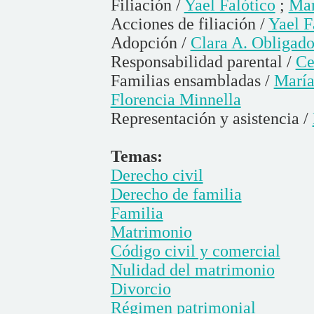
Filiación /
Yael Falótico
;
Mar
Acciones de filiación /
Yael F
Adopción /
Clara A. Obligad
Responsabilidad parental /
Ce
Familias ensambladas /
María
Florencia Minnella
Representación y asistencia /
Temas:
Derecho civil
Derecho de familia
Familia
Matrimonio
Código civil y comercial
Nulidad del matrimonio
Divorcio
Régimen patrimonial