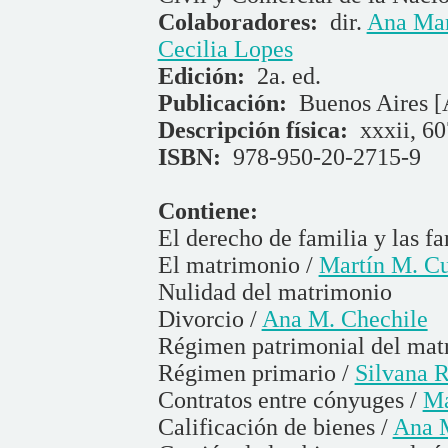
Colaboradores:
dir.
Ana Mar
Cecilia Lopes
Edición:
2a. ed.
Publicación:
Buenos Aires [
Descripción física:
xxxii, 60
ISBN:
978-950-20-2715-9
Contiene:
El derecho de familia y las fa
El matrimonio /
Martín M. Cu
Nulidad del matrimonio
Divorcio /
Ana M. Chechile
Régimen patrimonial del mat
Régimen primario /
Silvana R
Contratos entre cónyuges /
Ma
Calificación de bienes /
Ana M