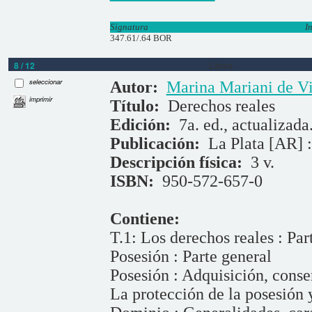
Signatura
I
347.61/.64 BOR
8 / 12
Libros
seleccionar
Autor:
Marina Mariani de V
imprimir
Título:
Derechos reales
Edición:
7a. ed., actualizada
Publicación:
La Plata [AR] :
Descripción física:
3 v.
ISBN:
950-572-657-0
Contiene:
T.1: Los derechos reales : Par
Posesión : Parte general
Posesión : Adquisición, conse
La protección de la posesión 