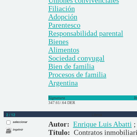
Uniones convivenciales
Filiación
Adopción
Parentesco
Responsabilidad parental
Bienes
Alimentos
Sociedad conyugal
Bien de familia
Procesos de familia
Argentina
Signatura
I
347.61/.64 DER
2 / 12
Libros
seleccionar
Autor:
Enrique Luis Abatti
imprimir
Título:
Contratos inmobiliar