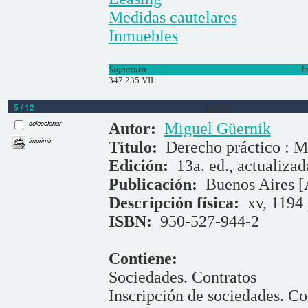
Medidas cautelares
Inmuebles
Signatura
I
347.235 VIL
5 / 12
Libros
seleccionar
Autor:
Miguel Güernik
imprimir
Título:
Derecho práctico : M
Edición:
13a. ed., actualizad
Publicación:
Buenos Aires [
Descripción física:
xv, 1194 
ISBN:
950-527-944-2
Contiene:
Sociedades. Contratos
Inscripción de sociedades. Co