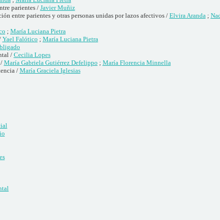
ntre parientes /
Javier Muñiz
n entre parientes y otras personas unidas por lazos afectivos /
Elvira Aranda
;
Nad
co
;
María Luciana Pietra
/
Yael Falótico
;
María Luciana Pietra
Obligado
tal /
Cecilia Lopes
 /
María Gabriela Gutiérrez Defelippo
;
María Florencia Minnella
tencia /
María Graciela Iglesias
ial
io
es
ntal