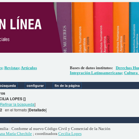
es;
Revistas;
Artículos
Bases de datos institutos:
Derechos Hu
Integración Latinoamericana;
Cultura 
ros
CILIA LOPES []
[
Refinar la búsqueda
]
 2
en el formato [
Detallado
]
Libros
milia : Conforme al nuevo Código Civil y Comercial de la Nación
na María Chechile
; coordinadora
Cecilia Lopes