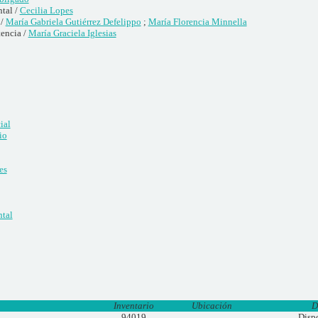
tal /
Cecilia Lopes
 /
María Gabriela Gutiérrez Defelippo
;
María Florencia Minnella
tencia /
María Graciela Iglesias
ial
io
es
ntal
Inventario
Ubicación
D
94019
Disp