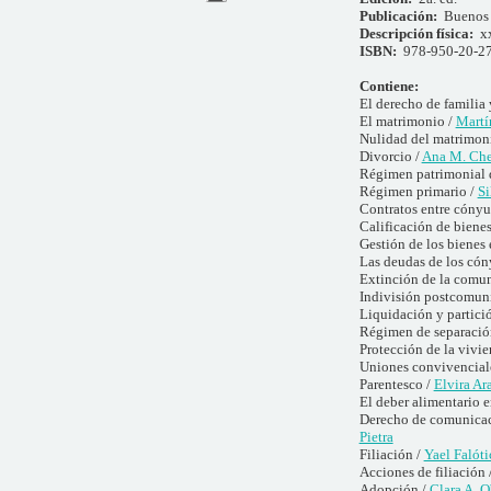
Publicación:
Buenos 
Descripción física:
x
ISBN:
978-950-20-2
Contiene:
El derecho de familia 
El matrimonio /
Martí
Nulidad del matrimon
Divorcio /
Ana M. Che
Régimen patrimonial 
Régimen primario /
Si
Contratos entre cónyu
Calificación de bienes
Gestión de los bienes
Las deudas de los cón
Extinción de la comu
Indivisión postcomuni
Liquidación y partici
Régimen de separación
Protección de la vivie
Uniones convivenciales
Parentesco /
Elvira Ar
El deber alimentario e
Derecho de comunicació
Pietra
Filiación /
Yael Falóti
Acciones de filiación 
Adopción /
Clara A. 