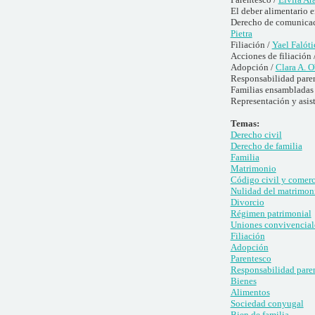
El deber alimentario e
Derecho de comunicació
Pietra
Filiación /
Yael Falóti
Acciones de filiación 
Adopción /
Clara A. 
Responsabilidad paren
Familias ensambladas
Representación y asis
Temas:
Derecho civil
Derecho de familia
Familia
Matrimonio
Código civil y comerc
Nulidad del matrimon
Divorcio
Régimen patrimonial
Uniones convivencial
Filiación
Adopción
Parentesco
Responsabilidad pare
Bienes
Alimentos
Sociedad conyugal
Bien de familia