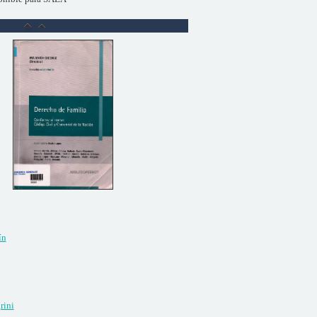
ín
rini