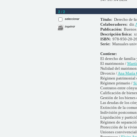
2 / 2
seleccionar
Título:
Derecho de fa
Colaboradores:
dir.
A
imprimir
Publicación:
Buenos 
Descripción física:
x
ISBN:
978-950-20-2
Serie:
Manuales unive
Contiene:
El derecho de familia 
El matrimonio /
Martí
Nulidad del matrimon
Divorcio /
Ana María 
Régimen patrimonial 
Régimen primario /
Si
Contratos entre cónyu
Calificación de bienes
Gestión de los bienes
Las deudas de los cón
Extinción de la comu
Indivisión postcomuni
Liquidación y partici
Régimen de separación
Protección de la vivie
Uniones convivenciales
Parentesco /
Elvira Ar