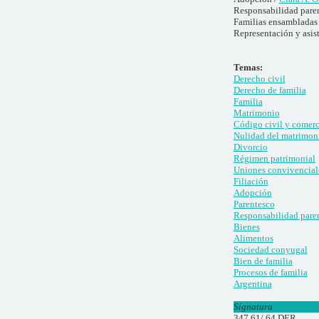
Responsabilidad paren
Familias ensambladas
Representación y asis
Temas:
Derecho civil
Derecho de familia
Familia
Matrimonio
Código civil y comerc
Nulidad del matrimon
Divorcio
Régimen patrimonial
Uniones convivencial
Filiación
Adopción
Parentesco
Responsabilidad pare
Bienes
Alimentos
Sociedad conyugal
Bien de familia
Procesos de familia
Argentina
Signatura
347.61/.64 DER