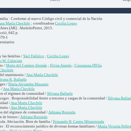
Libros
milia : Conforme al nuevo Código civil y comercial de la Nación
na María Chechile
; coordinadora
Cecilia Lopes
Aires [AR] : AbeledoPerrot, 2015.
xxiii, 642 p.
670-1
rsitarios
y las familias /
Yael Falótico
;
Cecilia Lopes
n M. Culaciati
io /
María del Carmen Alemán
;
Elvira Aranda
;
Constanza D'Elia
Chechile
del matrimonio /
Ana María Chechile
lvana R. Ballarín
ges /
María Alejandra Massano
 /
Ana María Chechile
 en el régimen de comunidad /
Silvana Ballarín
yuges : Responsabilidad frente a terceros y cargas de la comunidad /
Silvana Ballar
nidad /
Ana María Chechile
taria /
Ana María Chechile
ón del régimen de comunidad /
Adriana Rotonda
 de bienes /
Adriana Rotonda
nda. Afectación. Bien de familia /
Fernando H. Castro Mitarotonda
 : El reconocimiento jurídico de diversas formas familiares /
María Victoria Pelleg
anda
;
María Luciana Pietra