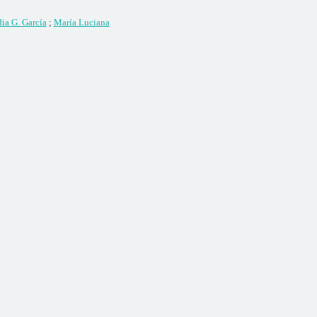
ia G. García
;
María Luciana