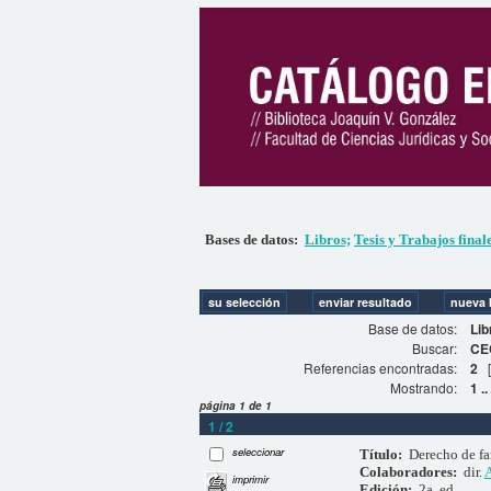
Bases de datos:
Libros;
Tesis y Trabajos final
Base de datos:
Lib
Buscar:
CE
Referencias encontradas:
2
Mostrando:
1 ..
página 1 de 1
1 / 2
seleccionar
Título:
Derecho de fa
Colaboradores:
dir.
A
imprimir
Edición:
2a. ed.