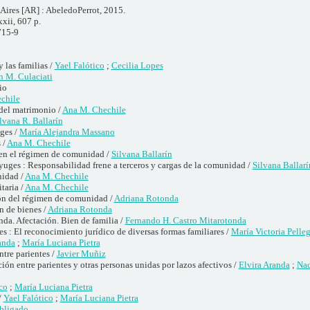
Aires [AR] : AbeledoPerrot, 2015.
xxii, 607 p.
715-9
y las familias /
Yael Falótico
;
Cecilia Lopes
n M. Culaciati
io
chile
del matrimonio /
Ana M. Chechile
lvana R. Ballarín
ges /
María Alejandra Massano
 /
Ana M. Chechile
 en el régimen de comunidad /
Silvana Ballarín
yuges : Responsabilidad frene a terceros y cargas de la comunidad /
Silvana Ballarí
nidad /
Ana M. Chechile
taria /
Ana M. Chechile
ón del régimen de comunidad /
Adriana Rotonda
 de bienes /
Adriana Rotonda
nda. Afectación. Bien de familia /
Fernando H. Castro Mitarotonda
 : El reconocimiento jurídico de diversas formas familiares /
María Victoria Pelleg
anda
;
María Luciana Pietra
ntre parientes /
Javier Muñiz
n entre parientes y otras personas unidas por lazos afectivos /
Elvira Aranda
;
Nad
co
;
María Luciana Pietra
/
Yael Falótico
;
María Luciana Pietra
Obligado