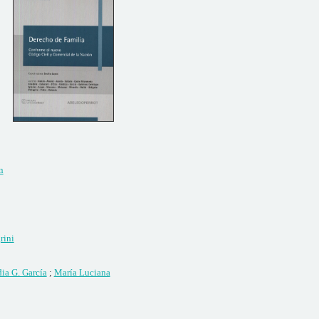
n
rini
ia G. García
;
María Luciana