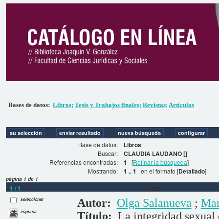
Bases de datos:
Libros;
Tesis y Trabajos finales;
Revistas;
Artículos
Base de datos:
Libros
Buscar:
CLAUDIA LAUDANO []
Referencias encontradas:
1
[
Refinar la búsqueda
]
Mostrando:
1 .. 1
en el formato [
Detallado
]
página 1 de 1
1 / 1
Libros
seleccionar
Autor:
Olga Salanueva
;
Man
imprimir
Título:
La integridad sexual 