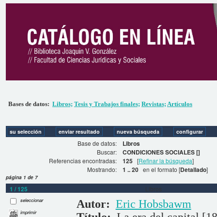
Bases de datos:
Libros;
Tesis y Trabajos finales;
Revistas;
Artículos
Base de datos:
Libros
Buscar:
CONDICIONES SOCIALES []
Referencias encontradas:
125
[
Refinar la búsqueda
]
Mostrando:
1 .. 20
en el formato [
Detallado
]
página 1 de 7
1 / 125
Libros
seleccionar
Autor:
Eric Hobsbawm
imprimir