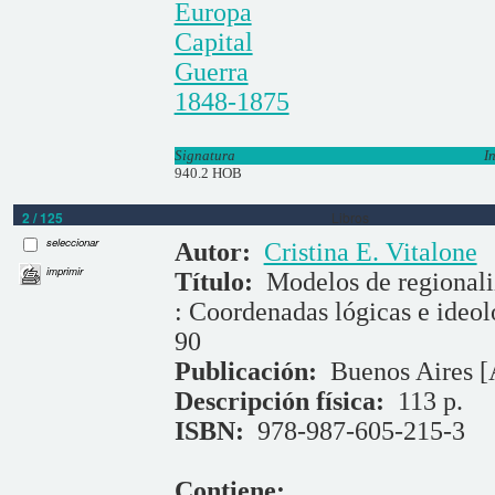
Europa
Capital
Guerra
1848-1875
Signatura
I
940.2 HOB
2 / 125
Libros
seleccionar
Autor:
Cristina E. Vitalone
imprimir
Título:
Modelos de regionali
: Coordenadas lógicas e ideol
90
Publicación:
Buenos Aires [
Descripción física:
113 p.
ISBN:
978-987-605-215-3
Contiene: