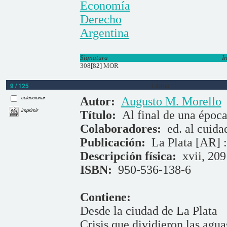
Economía
Derecho
Argentina
Signatura
I
308[82] MOR
9 / 125
Libros
seleccionar
Autor:
Augusto M. Morello
imprimir
Título:
Al final de una époc
Colaboradores:
ed. al cuid
Publicación:
La Plata [AR] :
Descripción física:
xvii, 209
ISBN:
950-536-138-6
Contiene:
Desde la ciudad de La Plata
Crisis que dividieron las agua