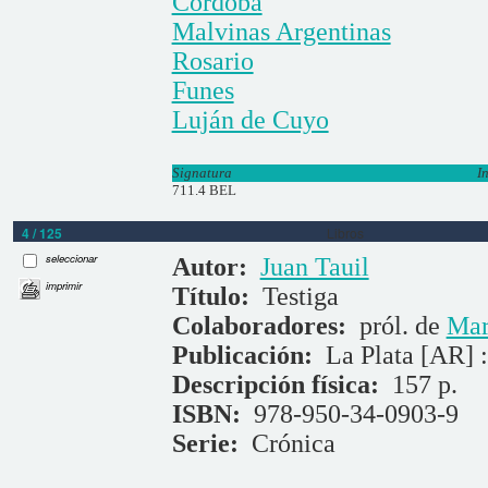
Córdoba
Malvinas Argentinas
Rosario
Funes
Luján de Cuyo
Signatura
I
711.4 BEL
4 / 125
Libros
seleccionar
Autor:
Juan Tauil
imprimir
Título:
Testiga
Colaboradores:
pról. de
Mar
Publicación:
La Plata [AR] 
Descripción física:
157 p.
ISBN:
978-950-34-0903-9
Serie:
Crónica