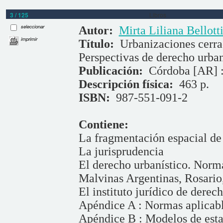
3 / 125
Libros
seleccionar
Autor:
Mirta Liliana Bellott
imprimir
Título:
Urbanizaciones cerrad
Perspectivas de derecho urban
Publicación:
Córdoba [AR] :
Descripción física:
463 p.
ISBN:
987-551-091-2
Contiene:
La fragmentación espacial de 
La jurisprudencia
El derecho urbanístico. Norm
Malvinas Argentinas, Rosario
El instituto jurídico de derech
Apéndice A : Normas aplicab
Apéndice B : Modelos de estat