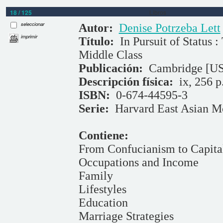
18 / 125
Libros
seleccionar
Autor:
Denise Potrzeba Lett
imprimir
Título:
In Pursuit of Status
Middle Class
Publicación:
Cambridge [US]
Descripción física:
ix, 256 p
ISBN:
0-674-44595-3
Serie:
Harvard East Asian M
Contiene:
From Confucianism to Capita
Occupations and Income
Family
Lifestyles
Education
Marriage Strategies