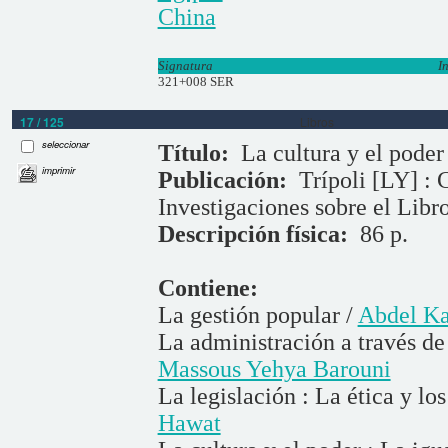
China
Signatura
I
321+008 SER
17 / 125
Libros
seleccionar
Título:
La cultura y el poder
imprimir
Publicación:
Trípoli [LY] : 
Investigaciones sobre el Libr
Descripción física:
86 p.
Contiene:
La gestión popular /
Abdel K
La administración a través de
Massous Yehya Barouni
La legislación : La ética y lo
Hawat