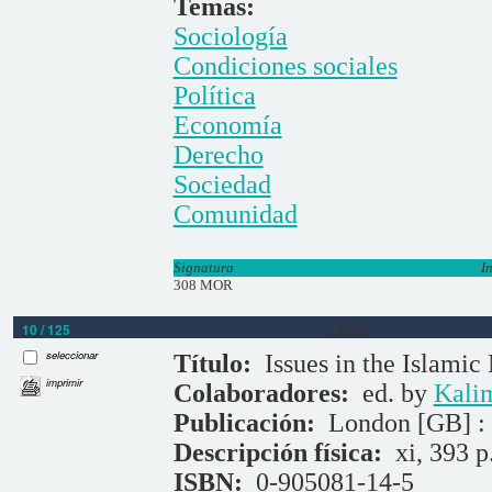
Temas:
Sociología
Condiciones sociales
Política
Economía
Derecho
Sociedad
Comunidad
Signatura
I
308 MOR
10 / 125
Libros
seleccionar
Título:
Issues in the Islami
imprimir
Colaboradores:
ed. by
Kalim
Publicación:
London [GB] :
Descripción física:
xi, 393 p
ISBN:
0-905081-14-5