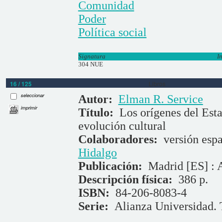
Comunidad
Poder
Política social
Signatura
I
304 NUE
16 / 125
Libros
seleccionar
Autor:
Elman R. Service
imprimir
Título:
Los orígenes del Esta
evolución cultural
Colaboradores:
versión esp
Hidalgo
Publicación:
Madrid [ES] : 
Descripción física:
386 p.
ISBN:
84-206-8083-4
Serie:
Alianza Universidad. 