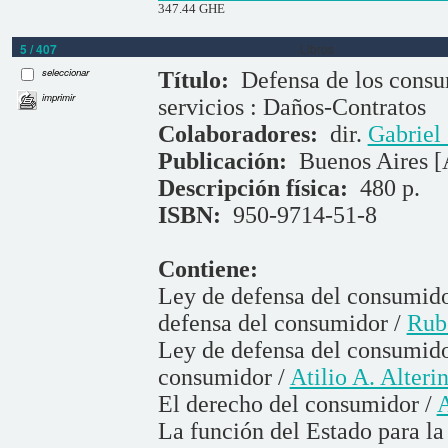
347.44 GHE
5 / 407
Libros
seleccionar
Título:
Defensa de los consu
imprimir
servicios : Daños-Contratos
Colaboradores:
dir.
Gabriel 
Publicación:
Buenos Aires [
Descripción física:
480 p.
ISBN:
950-9714-51-8
Contiene:
Ley de defensa del consumidor
defensa del consumidor /
Rubé
Ley de defensa del consumidor
consumidor /
Atilio A. Alterin
El derecho del consumidor /
A
La función del Estado para la