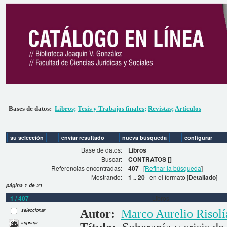
Bases de datos:
Libros;
Tesis y Trabajos finales;
Revistas;
Artículos
Base de datos:
Libros
Buscar:
CONTRATOS []
Referencias encontradas:
407
[
Refinar la búsqueda
]
Mostrando:
1 .. 20
en el formato [
Detallado
]
página 1 de 21
1 / 407
Libros
seleccionar
Autor:
Marco Aurelio Risolí
imprimir