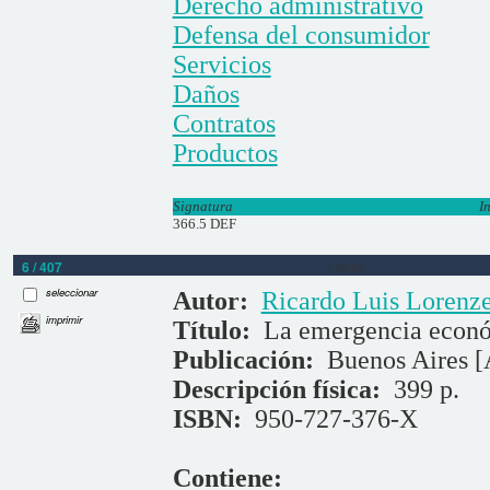
Derecho administrativo
Defensa del consumidor
Servicios
Daños
Contratos
Productos
Signatura
I
366.5 DEF
6 / 407
Libros
seleccionar
Autor:
Ricardo Luis Lorenze
imprimir
Título:
La emergencia económ
Publicación:
Buenos Aires [
Descripción física:
399 p.
ISBN:
950-727-376-X
Contiene: