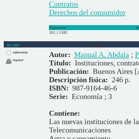
Contratos
Derechos del consumidor
Signatura
I
361.1 GHE
10 / 407
Libros
seleccionar
Autor:
Manual A. Abdala
;
P
imprimir
Título:
Instituciones, contra
Publicación:
Buenos Aires [
Descripción física:
246 p.
ISBN:
987-9164-46-6
Serie:
Economía ; 3
Contiene:
Las nuevas instituciones de la
Telecomunicaciones
Agua y saneamiento