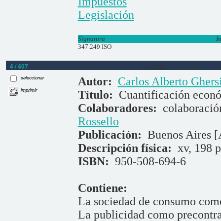
Impuestos
Legislación
Signatura
I
347.249 ISO
4 / 407
Libros
seleccionar
Autor:
Carlos Alberto Ghers
imprimir
Título:
Cuantificación econ
Colaboradores:
colaboració
Rossello
Publicación:
Buenos Aires [
Descripción física:
xv, 198 p
ISBN:
950-508-694-6
Contiene:
La sociedad de consumo com
La publicidad como precontra