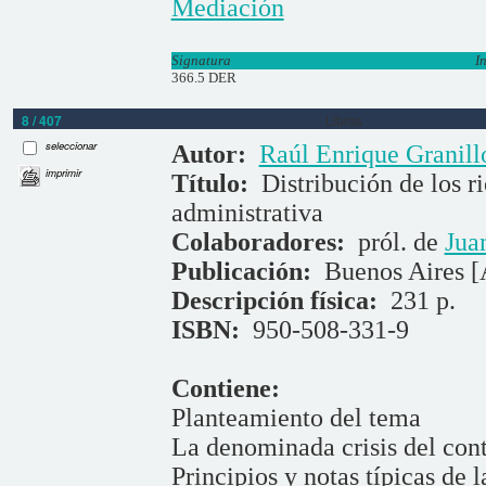
Mediación
Signatura
I
366.5 DER
8 / 407
Libros
seleccionar
Autor:
Raúl Enrique Granil
imprimir
Título:
Distribución de los r
administrativa
Colaboradores:
pról. de
Jua
Publicación:
Buenos Aires [
Descripción física:
231 p.
ISBN:
950-508-331-9
Contiene:
Planteamiento del tema
La denominada crisis del cont
Principios y notas típicas de 