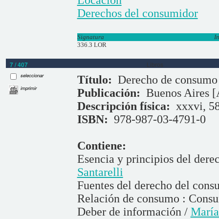
Locación
Derechos del consumidor
Signatura
I
336.3 LOR
7 / 407
Libros
seleccionar
Título:
Derecho de consumo
imprimir
Publicación:
Buenos Aires [
Descripción física:
xxxvi, 58
ISBN:
978-987-03-4791-0
Contiene:
Esencia y principios del der
Santarelli
Fuentes del derecho del cons
Relación de consumo : Consu
Deber de información /
Marí