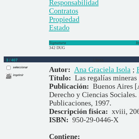
Responsabilidad
Contratos
Propiedad
Estado
Signatura
I
342 DUG
3 / 407
Libros
seleccionar
Autor:
Ana Graciela Isola
;
imprimir
Título:
Las regalías mineras
Publicación:
Buenos Aires [
Derecho y Ciencias Sociales.
Publicaciones, 1997.
Descripción física:
xviii, 20
ISBN:
950-29-0446-X
Contiene: