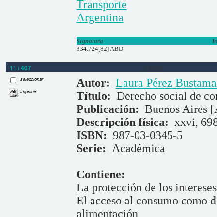
Transporte
Argentina
Signatura
I
334.724[82] ABD
11 / 407
Libros
seleccionar
Autor:
Laura Pérez Bustama
imprimir
Título:
Derecho social de c
Publicación:
Buenos Aires [
Descripción física:
xxvi, 698
ISBN:
987-03-0345-5
Serie:
Académica
Contiene:
La protección de los intereses
El acceso al consumo como de
alimentación