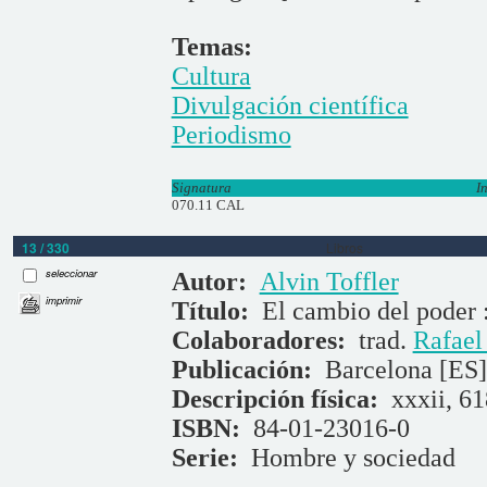
Temas:
Cultura
Divulgación científica
Periodismo
Signatura
I
070.11 CAL
13 / 330
Libros
seleccionar
Autor:
Alvin Toffler
imprimir
Título:
El cambio del poder 
Colaboradores:
trad.
Rafael
Publicación:
Barcelona [ES]
Descripción física:
xxxii, 61
ISBN:
84-01-23016-0
Serie:
Hombre y sociedad