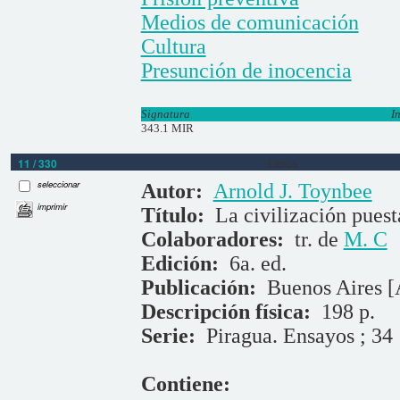
Medios de comunicación
Cultura
Presunción de inocencia
Signatura
I
343.1 MIR
11 / 330
Libros
seleccionar
Autor:
Arnold J. Toynbee
imprimir
Título:
La civilización puest
Colaboradores:
tr. de
M. C
Edición:
6a. ed.
Publicación:
Buenos Aires [
Descripción física:
198 p.
Serie:
Piragua. Ensayos ; 34
Contiene: