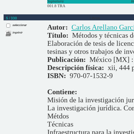
Signatura
I
001.8 TRA
5 / 330
Libros
seleccionar
Autor:
Carlos Arellano Garc
imprimir
Título:
Métodos y técnicas de
Elaboración de tesis de licenc
tesinas y otros trabajos de inv
Publicación:
México [MX] : 
Descripción física:
xii, 444 
ISBN:
970-07-1532-9
Contiene:
Misión de la investigación jur
La investigación jurídica. Co
Métdos
Técnicas
Infraestructura para la invest