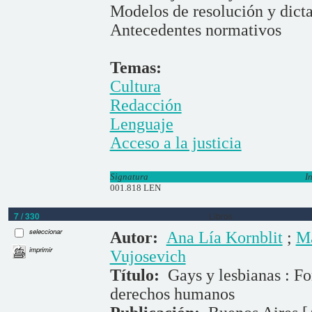
Modelos de resolución y dict
Antecedentes normativos
Temas:
Cultura
Redacción
Lenguaje
Acceso a la justicia
Signatura
I
001.818 LEN
7 / 330
Libros
seleccionar
Autor:
Ana Lía Kornblit
;
Ma
imprimir
Vujosevich
Título:
Gays y lesbianas : Fo
derechos humanos