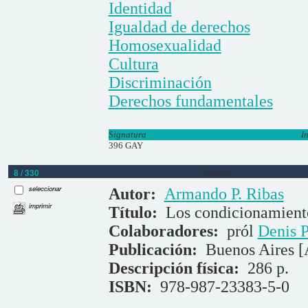
Identidad
Igualdad de derechos
Homosexualidad
Cultura
Discriminación
Derechos fundamentales
Signatura
I
396 GAY
8 / 330
Libros
seleccionar
Autor:
Armando P. Ribas
imprimir
Título:
Los condicionamientos
Colaboradores:
pról
Denis P
Publicación:
Buenos Aires [
Descripción física:
286 p.
ISBN:
978-987-23383-5-0