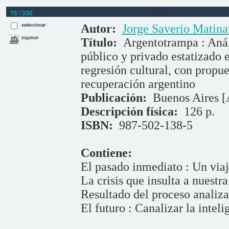
15 / 330
Libros
seleccionar
Autor:
Jorge Saverio Matina
imprimir
Título:
Argentotrampa : Anál
público y privado estatizado
regresión cultural, con propue
recuperación argentino
Publicación:
Buenos Aires [A
Descripción física:
126 p.
ISBN:
987-502-138-5
Contiene:
El pasado inmediato : Un via
La crisis que insulta a nuestra
Resultado del proceso analiz
El futuro : Canalizar la inteli