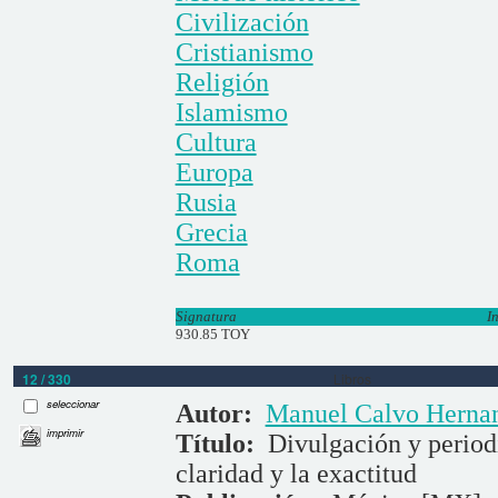
Civilización
Cristianismo
Religión
Islamismo
Cultura
Europa
Rusia
Grecia
Roma
Signatura
I
930.85 TOY
12 / 330
Libros
seleccionar
Autor:
Manuel Calvo Herna
imprimir
Título:
Divulgación y periodi
claridad y la exactitud