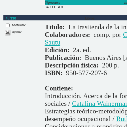
Signatura
I
340.11 BOT
4 / 330
Libros
seleccionar
Título:
La trastienda de la i
imprimir
Colaboradores:
comp. por
C
Sautu
Edición:
2a. ed.
Publicación:
Buenos Aires [
Descripción física:
200 p.
ISBN:
950-577-207-6
Contiene:
Introducción. Acerca de la fo
sociales /
Catalina Wainerma
Estrategias teórico-metodológ
desempeño ocupacional /
Rut
Consideraciones a propósito d