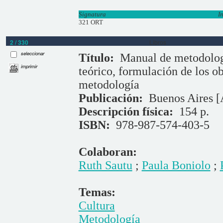
Signatura
I
321 ORT
2 / 330
Libros
seleccionar
Título:
Manual de metodolog
imprimir
teórico, formulación de los ob
metodología
Publicación:
Buenos Aires [
Descripción física:
154 p.
ISBN:
978-987-574-403-5
Colaboran:
Ruth Sautu
;
Paula Boniolo
;
Temas:
Cultura
Metodología