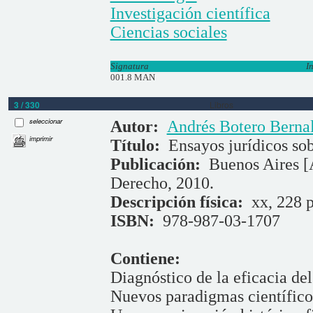
Investigación científica
Ciencias sociales
Signatura
I
001.8 MAN
3 / 330
Libros
seleccionar
Autor:
Andrés Botero Berna
imprimir
Título:
Ensayos jurídicos sob
Publicación:
Buenos Aires [
Derecho, 2010.
Descripción física:
xx, 228 p
ISBN:
978-987-03-1707
Contiene:
Diagnóstico de la eficacia d
Nuevos paradigmas científicos