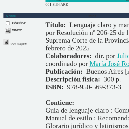
001:8:34 ARE
6 / 330
Libros
seleccionar
Título:
Lenguaje claro y man
imprimir
por Resolución nº 206-25 de l
Suprema Corte de la Provincia
Texto completo
febrero de 2025
Colaboradores:
dir. por
Juli
coordinado por
María José R
Publicación:
Buenos Aires [
Descripción física:
300 p.
ISBN:
978-950-569-373-3
Contiene:
Guía de lenguaje claro : Comu
Manual de estilo : Recomend
Glorario jurídico y latinismos