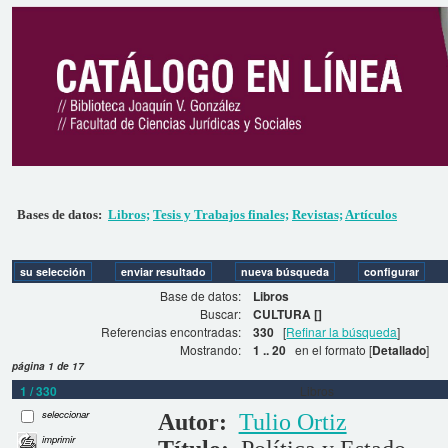
Bases de datos:
Libros;
Tesis y Trabajos finales;
Revistas;
Artículos
Base de datos:
Libros
Buscar:
CULTURA []
Referencias encontradas:
330
[
Refinar la búsqueda
]
Mostrando:
1 .. 20
en el formato [
Detallado
]
página 1 de 17
1 / 330
Libros
seleccionar
Autor:
Tulio Ortiz
imprimir