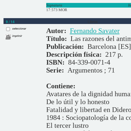
Signatura
I
17:573 MOR
9 / 14
Libros
seleccionar
Autor:
Fernando Savater
imprimir
Título:
Las razones del antim
Publicación:
Barcelona [ES]
Descripción física:
217 p.
ISBN:
84-339-0071-4
Serie:
Argumentos ; 71
Contiene:
Avatares de la dignidad huma
De lo útil y lo honesto
Fatalidad y libertad en Didero
1984 : Sociopatología de la c
El tercer lustro