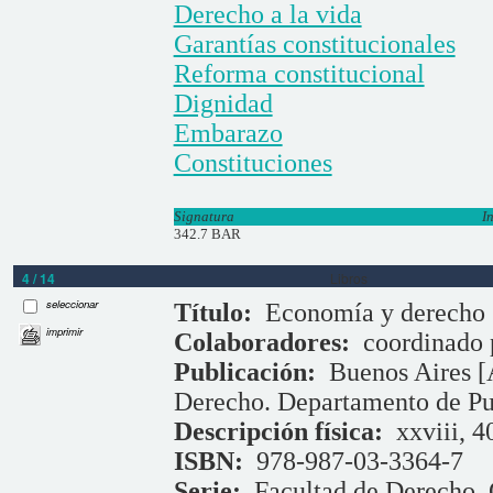
Derecho a la vida
Garantías constitucionales
Reforma constitucional
Dignidad
Embarazo
Constituciones
Signatura
I
342.7 BAR
4 / 14
Libros
seleccionar
Título:
Economía y derecho 
imprimir
Colaboradores:
coordinado
Publicación:
Buenos Aires [
Derecho. Departamento de Pu
Descripción física:
xxviii, 4
ISBN:
978-987-03-3364-7
Serie:
Facultad de Derecho. 