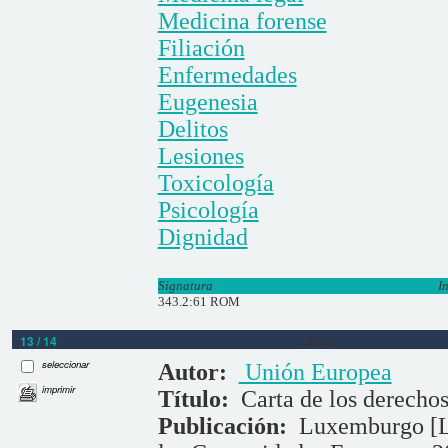
Medicina forense
Filiación
Enfermedades
Eugenesia
Delitos
Lesiones
Toxicología
Psicología
Dignidad
Signatura
I
343.2:61 ROM
13 / 14
Libros
seleccionar
Autor:
Unión Europea
imprimir
Título:
Carta de los derecho
Publicación:
Luxemburgo [LU