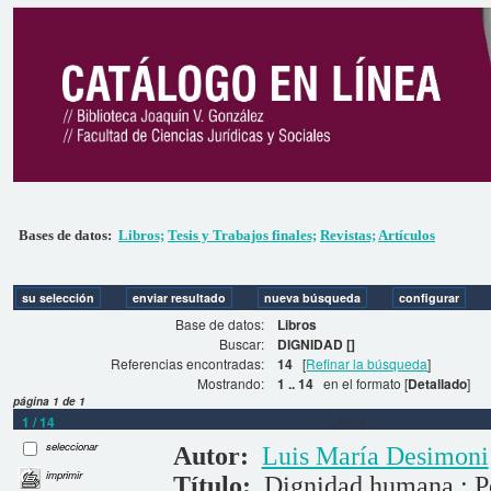
Bases de datos:
Libros;
Tesis y Trabajos finales;
Revistas;
Artículos
Base de datos:
Libros
Buscar:
DIGNIDAD []
Referencias encontradas:
14
[
Refinar la búsqueda
]
Mostrando:
1 .. 14
en el formato [
Detallado
]
página 1 de 1
1 / 14
Libros
seleccionar
Autor:
Luis María Desimoni
imprimir
Título:
Dignidad humana : Po