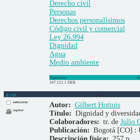
Derecho civil
Personas
Derechos personalísimos
Código civil y comercial
Ley 26.994
Dignidad
Agua
Medio ambiente
Signatura
I
347.121.1 DER
6 / 14
Libros
seleccionar
Autor:
Gilbert Hottois
imprimir
Título:
Dignidad y diversid
Colaboradores:
tr. de
Julio
Publicación:
Bogotá [CO] : 
Descripción física:
257 p.