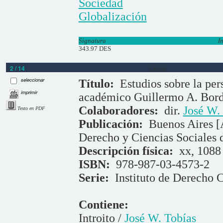
Sociedad
Globalización
Signatura
I
343.97 DES
2 / 14
Libros
seleccionar
Título:
Estudios sobre la pe
imprimir
académico Guillermo A. Bor
Colaboradores:
dir.
José W.
Texto en PDF
Publicación:
Buenos Aires [
Derecho y Ciencias Sociales 
Descripción física:
xx, 1088 
ISBN:
978-987-03-4573-2
Serie:
Instituto de Derecho C
Contiene:
Introito /
José W. Tobías