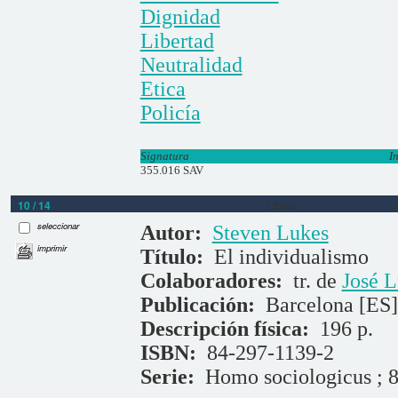
Dignidad
Libertad
Neutralidad
Etica
Policía
Signatura
I
355.016 SAV
10 / 14
Libros
seleccionar
Autor:
Steven Lukes
imprimir
Título:
El individualismo
Colaboradores:
tr. de
José L
Publicación:
Barcelona [ES] 
Descripción física:
196 p.
ISBN:
84-297-1139-2
Serie:
Homo sociologicus ; 