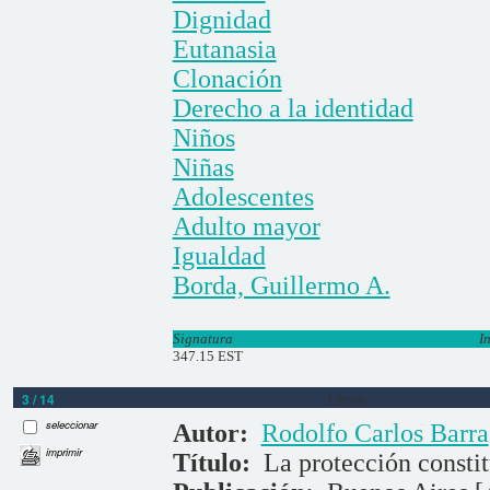
Dignidad
Eutanasia
Clonación
Derecho a la identidad
Niños
Niñas
Adolescentes
Adulto mayor
Igualdad
Borda, Guillermo A.
Signatura
I
347.15 EST
3 / 14
Libros
seleccionar
Autor:
Rodolfo Carlos Barra
imprimir
Título:
La protección constit