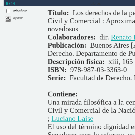
5 / 14
Libros
seleccionar
Título:
Los derechos de la p
imprimir
Civil y Comercial : Aproxima
novedosos
Colaboradores:
dir.
Renato 
Publicación:
Buenos Aires [
Derecho. Departamento de Pu
Descripción física:
xiii, 165 
ISBN:
978-987-03-3363-0
Serie:
Facultad de Derecho. 
Contiene:
Una mirada filosófica a la ce
Civil y Comercial de la Naci
;
Luciano Laise
El uso del término dignidad e
Senadores para la reforma, ac