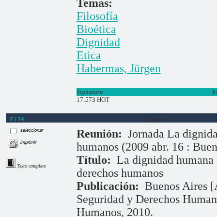
Temas:
Filosofía
Bioética
Dignidad
Etica
Habermas, Jürgen
Signatura
I
17:573 HOT
7 / 14
Libros
seleccionar
Reunión:
Jornada La dignida
imprimir
humanos (2009 abr. 16 : Buen
Título:
La dignidad humana : 
Texto completo
derechos humanos
Publicación:
Buenos Aires [A
Seguridad y Derechos Humano
Humanos, 2010.