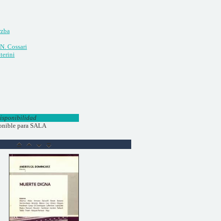
rzba
N. Cossari
terini
isponibilidad
onible para SALA
o