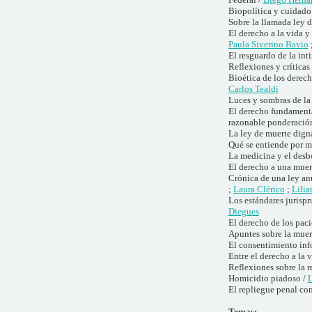
Biopolítica y cuidado 
Sobre la llamada ley d
El derecho a la vida y 
Paula Siverino Bavio
El resguardo de la in
Reflexiones y críticas
Bioética de los derec
Carlos Tealdi
Luces y sombras de la
El derecho fundamental
razonable ponderación
La ley de muerte digna
Qué se entiende por m
La medicina y el desb
El derecho a una muer
Crónica de una ley anu
;
Laura Clérico
;
Lili
Los estándares jurispr
Diegues
El derecho de los paci
Apuntes sobre la muert
El consentimiento inf
Entre el derecho a la 
Reflexiones sobre la r
Homicidio piadoso /
L
El repliegue penal co
Temas: