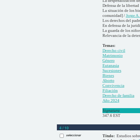
La despenalización de 
Defensa de la libertad
La situación de los bi
comunidad] /
Jorge A
Los derechos del padre
En defensa de la juri
La guarda de los niño
Relevancia de la deter
Temas:
Derecho civil
Matrimonio
Género
Eutanasia
Sucesiones
Bienes
Aborto
Convivencia
Filiación
Derecho de familia
Año 2024
Signatura
347.6 EST
4 / 10
seleccionar
Título:
Estudios sobr