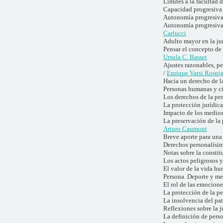
Límites a la facultad 
Capacidad progresiva
Autonomía progresiva
Autonomía progresiva 
Carlucci
Adulto mayor en la ju
Pensar el concepto de 
Ursula C. Basset
Ajustes razonables, pe
/
Enrique Varsi Rospig
Hacia un derecho de la
Personas humanas y cib
Los derechos de la pe
La protección jurídica
Impacto de los medios
La preservación de la 
Arturo Caumont
Breve aporte para una 
Derechos personalísimo
Notas sobre la constit
Los actos peligrosos y
El valor de la vida h
Persona. Deporte y me
El rol de las emocion
La protección de la p
La insolvencia del pa
Reflexiones sobre la j
La definición de perso