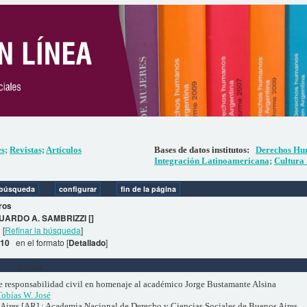
es;
Revistas;
Artículos
Bases de datos institutos:
Derechos Hu
Integración Latinoamericana;
Cultura 
ros
UARDO A. SAMBRIZZI []
[
Refinar la búsqueda
]
. 10
en el formato [
Detallado
]
Libros
e responsabilidad civil en homenaje al académico Jorge Bustamante Alsina
Tobías W. José
Aires [AR] : Academia Nacional de Derecho y Ciencias Sociales de Buenos Aires,