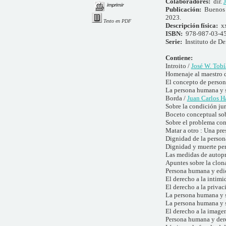
Colaboradores:
dir.
imprimir
Publicación:
Buenos 
2023.
Texto en PDF
Descripción física:
x
ISBN:
978-987-03-4
Serie:
Instituto de De
Contiene:
Introito /
José W. Tobí
Homenaje al maestro d
El concepto de person
La persona humana y s
Borda /
Juan Carlos Ha
Sobre la condición jur
Boceto conceptual so
Sobre el problema con 
Matar a otro : Una pre
Dignidad de la perso
Dignidad y muerte per
Las medidas de autopro
Apuntes sobre la clon
Persona humana y edic
El derecho a la intim
El derecho a la privac
La persona humana y s
La persona humana y su
El derecho a la image
Persona humana y der