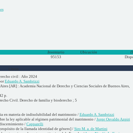
es
Inventario
Ubicación
D
95153
Disp
Libros
erecho civil : Año 2024
 por
Eduardo A. Sambrizzi
Aires [AR] : Academia Nacional de Derecho y Ciencias Sociales de Buenos Aires,
42 p.
recho Civil. Derecho de familia y bioderecho ; 5
sia en materia de indisolubilidad del matrimonio /
Eduardo A. Sambrizzi
bre la ley aplicable al régimen patrimonial del matrimonio /
Jorge Osvaldo Azpiri
discernimiento /
Capparelli
propósito de la llamada identidad de género] /
Siro M. a. de Martini