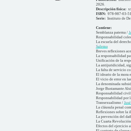
2026.
Descripción física:
x
ISBN:
978-987-03-5
Serie:
Instituto de De
Contiene:
Semblanza paterna /
J
Responsabilidad colec
La escuela del derecho
Salerno
Breves reflexiones ace
La responsabilidad pa
Unificación de la res
La antijuridicidad, si
La falta de servicio c
El ideario de la mora
El vicio de error en l
La denominada subsidi
Jorge Bustamante Alsi
Responsabilidad civil
Responsabilidad por l
Transexualismo /
José
La cláusula penal com
Reflexiones sobre la i
La prevención del dañ
La Cuarta Revolución 
Efectos del ejercicio 
El contrato de claque 