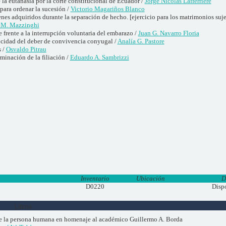
la eutanasia por la corte constitucional de Ecuador /
Jorge Nicolás Lafferriere
 para ordenar la sucesión /
Victorio Magariños Blanco
enes adquiridos durante la separación de hecho. [ejercicio para los matrimonios suj
. M. Mazzinghi
 frente a la interrupción voluntaria del embarazo /
Juan G. Navarro Floria
dicidad del deber de convivencia conyugal /
Analía G. Pastore
s /
Osvaldo Pitrau
minación de la filiación /
Eduardo A. Sambrizzi
Inventario
Ubicación
D
D0220
Disp
Libros
e la persona humana en homenaje al académico Guillermo A. Borda