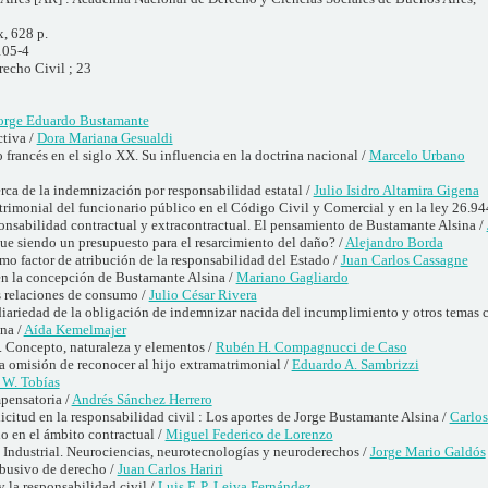
x, 628 p.
105-4
recho Civil ; 23
orge Eduardo Bustamante
tiva /
Dora Mariana Gesualdi
 francés en el siglo XX. Su influencia en la doctrina nacional /
Marcelo Urbano
rca de la indemnización por responsabilidad estatal /
Julio Isidro Altamira Gigena
trimonial del funcionario público en el Código Civil y Comercial y en la ley 26.94
ponsabilidad contractual y extracontractual. El pensamiento de Bustamante Alsina /
gue siendo un presupuesto para el resarcimiento del daño? /
Alejandro Borda
omo factor de atribución de la responsabilidad del Estado /
Juan Carlos Cassagne
 en la concepción de Bustamante Alsina /
Mariano Gagliardo
as relaciones de consumo /
Julio César Rivera
ariedad de la obligación de indemnizar nacida del incumplimiento y otros temas
na /
Aída Kemelmajer
. Concepto, naturaleza y elementos /
Rubén H. Compagnucci de Caso
a omisión de reconocer al hijo extramatrimonial /
Eduardo A. Sambrizzi
 W. Tobías
pensatoria /
Andrés Sánchez Herrero
licitud en la responsabilidad civil : Los aportes de Jorge Bustamante Alsina /
Carlos
o en el ámbito contractual /
Miguel Federico de Lorenzo
Industrial. Neurociencias, neurotecnologías y neuroderechos /
Jorge Mario Galdós
abusivo de derecho /
Juan Carlos Hariri
y la responsabilidad civil /
Luis F. P. Leiva Fernández