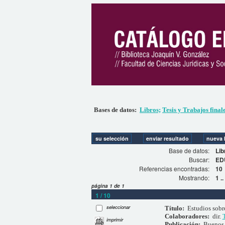
Bases de datos:
Libros;
Tesis y Trabajos final
Base de datos:
Lib
Buscar:
ED
Referencias encontradas:
10
Mostrando:
1 .
página 1 de 1
1 / 10
seleccionar
Título:
Estudios sobr
Colaboradores:
dir.
imprimir
Publicación:
Buenos 