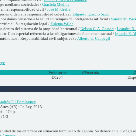
ges mediante sociedades /
Graciela Medina
en la responsabilidad civil /
José M. Orelle
es en orden a la responsabilidad colectiva /
Edgardo Ignacio Saux
por daños causados a la salud en tiempos de inteligencia artificial /
Sandra M. Wie
rtificial. Su regulación legal /
Zulema Wilde
o dentro del sistema de la propiedad horizontal /
Nelson G. A. Cossari
;
Leandro R. 
uito. Con especial referencia a las obligaciones de fuente contractual /
Ignacio E. Al
utónomos : Responsabilidad civil subjetiva? /
Alberto C. Cappagli
rge
Inventario
Ubicación
D
D0264
Disp
Libros
ndrés Gil Domínguez
Aires [AR] : La Ley, 2013.
ii, 474 p.
471-3
gnidad de los enfermos en situación terminal o de agonía. Su debate en el Congres
n Armesto