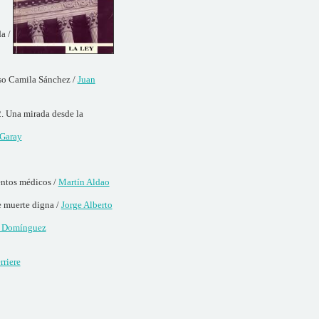
a /
aso Camila Sánchez /
Juan
2. Una mirada desde la
 Garay
ientos médicos /
Martín Aldao
e muerte digna /
Jorge Alberto
l Domínguez
rriere