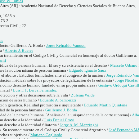
José W. Tobías
Aires [AR] : Academia Nacional de Derecho y Ciencias Sociales de Buenos Aires,
x, 1088 p.
573-2
recho Civil ; 22
as
octor Guillermo A. Borda /
Jorge Reinaldo Vanossi
a /
Alberto J. Bueres
u tratamiento en el Código Civil y Comercial en homenaje al doctor Guillermo a.
riri
ídica de la persona humana : El ser y su existencia en el derecho /
Marcelo Urbano 
bre la nocion misma de persona humana /
Edgardo Ignacio Saux
el aborto : Estudios formulados ante el congreso de la nación /
Jorge Reinaldo Van
stación médica? sobre los proyectos de legalización de la eutanasia /
Jorge Nicolás 
na como derecho humano fundado en su propia naturaleza /
Gustavo Ordoqui Castil
inatal /
Luis F. P. Leiva Fernández
tección y otras decisiones sobre la vida /
Zulema Wilde
ación de seres humano /
Eduardo A. Sambrizzi
ión genética. Realidad promisoria e inquietante /
Eduardo Martín Quintana
idad de la persona humana /
Guillermo J. Borda
idad de la persona humana. [Análisis de la jurisprudencia de la corte suprema] /
Albe
u derecho a la identidad /
Luis Daniel Crovi
 derecho a la identidad filiatoria /
Jorge A. M. Mazzinghi
n. Su reconocimiento en el Codigo Civil y Comercial Argentino /
José Fernando M
echos subjetivos /
Mariano Gagliardo