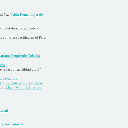
 niñez /
Aída Kemelmajer de
tro del derecho privado /
as con discapacidad en el Perú
ariano Yzquierdo Tolsada
rda
 la responsabilidad civil /
dia Nicolau
iguel Federico de Lorenzo
ual /
Juan Manuel Aparicio
ossari
Carlos Palmero