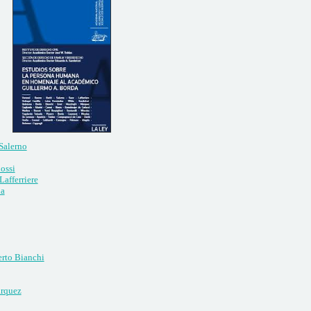
Salerno
ossi
Lafferriere
la
rto Bianchi
árquez