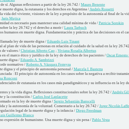
de sí. Algunas reflexiones a partir de la ley 26.742 /
Mauro Benente
e muerte digna, la eutanasia y los derechos en Argentina /
Andrés Rossetti
la vida del viviente, visiones de la ley a propósito de la autonomía al final de la vid
;
Jaris Mujica
timidad es necesario para mantener una calidad mínima de vida /
Patricia Sorokin
 sobre la ley 26.742 y el derecho a morir /
Laura Tarbuch
hos humanos en muerte digna. Fundamentación y práctica de las decisiones en el c
 llamada ley de muerte digna /
Eduardo Luis Tinant
 al plan de vida de las personas en relación al cuidado de la salud en la ley 26.74
 de valores /
Christian Alberto Cao
;
Viviana Rosalía Albertus
 en el marco ético y jurídico de la ley de derechos de los pacientes /
Oscar Ernesto
uerte digna /
Eduardo A. Sambrizzi
orde normativo /
Roberto A. Vázquez Ferreyra
te digna y el principio de autonomía personal /
Marcela I. Basterra
nciada : El principio de autonomía en los casos sobre la negativa a recibir tratam
ana Ronconi
udenciales de eutanasia en los casos más paradigmáticos y su influencia en la ley d
entes y la vida digna. Reflexiones constitucionales sobre la ley 26.742 /
Andrés Gi
e y la constitución /
Carlos José Laplacette
ormado en la ley de muerte digna /
Sergio Sebastián Barocelli
vida y la autonomía de la voluntad. Comentario a la ley 26.742 /
Jorge Nicolás Laffe
egulación legal de la muerte digna y la infancia /
Diego Freedman
uis Guillermo Blanco
mo expresión de humanismo. Una muerte digna y sin pena /
Pablo Vega