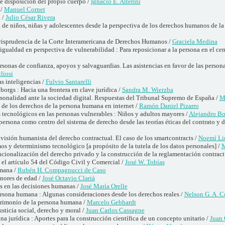
de disposición del propio cuerpo /
Ignacio E. Alterini
 /
Manuel Cornet
 /
Julio César Rivera
de niños, niñas y adolescentes desde la perspectiva de los derechos humanos de la
risprudencia de la Corte Interamericana de Derechos Humanos /
Graciela Medina
igualdad en perspectiva de vulnerabilidad : Para reposicionar a la persona en el cen
rsonas de confianza, apoyos y salvaguardias. Las asistencias en favor de las person
liosi
s inteligencias /
Fulvio Santarelli
orgs : Hacia una frontera en clave jurídica /
Sandra M. Wierzba
rsonalidad ante la sociedad digital. Respuestas del Tribunal Supremo de España /
M
 de los derechos de la persona humana en internet /
Ramón Daniel Pizarro
 tecnológicos en las personas vulnerables : Niños y adultos mayores /
Alejandro Bo
persona como centro del sistema de derecho desde las teorías éticas del contrato y de
visión humanista del derecho contractual. El caso de los smartcontracts /
Noemí Li
s y determinismo tecnológico [a propósito de la tutela de los datos personales] /
M
ucionalización del derecho privado y la construcción de la reglamentación contract
 el artículo 54 del Código Civil y Comercial /
José W. Tobías
umana /
Rubén H. Compagnucci de Caso
nores de edad /
José Octavio Clariá
es en las decisiones humanas /
José María Orelle
ersona humana : Algunas consideraciones desde los derechos reales /
Nelson G. A. C
trimonio de la persona humana /
Marcelo Gebhardt
usticia social, derecho y moral /
Juan Carlos Cassagne
na jurídica : Aportes para la construcción científica de un concepto unitario /
Juan 