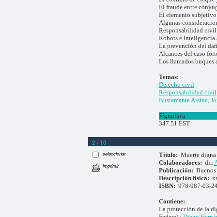
El fraude entre cónyu
El elemento subjetivo 
Algunas consideracion
Responsabilidad civil 
Robots e inteligencia a
La prevención del dañ
Alcances del caso fort
Los llamados buques a
Temas:
Derecho civil
Responsabilidad civil
Bustamante Alsina, Jo
Signatura
347.51 EST
2 / 10
seleccionar
Título:
Muerte digna
Colaboradores:
dir.
A
imprimir
Publicación:
Buenos 
Descripción física:
xv
ISBN:
978-987-03-2
Contiene:
La protección de la di
Federal /
Diego Herná