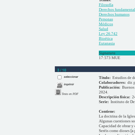
Filosofía
Derechos fundamental
Derechos humanos
Personas
Médicos
Salud
Ley 26.742
Bioética
Eutanasia
Signatura
17:573 MUE
3 / 10
seleccionar
Título:
Estudios de d
Colaboradores:
dir.
imprimir
Publicación:
Buenos 
2024.
Texto en PDF
Descripción física:
2
Serie:
Instituto de De
Contiene:
La doctrina de la Igle
Algunas cuestiones so
Capacidad de obrar y 
Seréis como dioses [a 