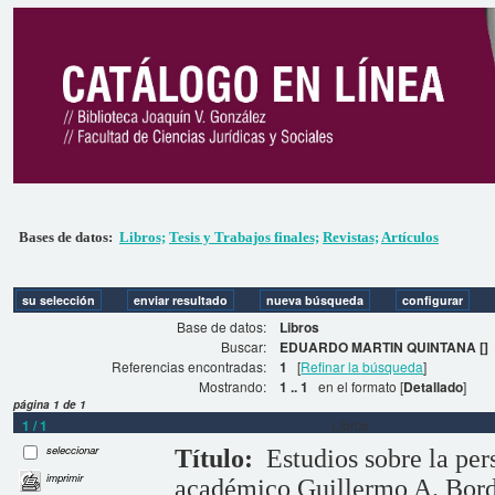
Bases de datos:
Libros;
Tesis y Trabajos finales;
Revistas;
Artículos
Base de datos:
Libros
Buscar:
EDUARDO MARTIN QUINTANA []
Referencias encontradas:
1
[
Refinar la búsqueda
]
Mostrando:
1 .. 1
en el formato [
Detallado
]
página 1 de 1
1 / 1
Libros
seleccionar
Título:
Estudios sobre la pe
imprimir
académico Guillermo A. Bor