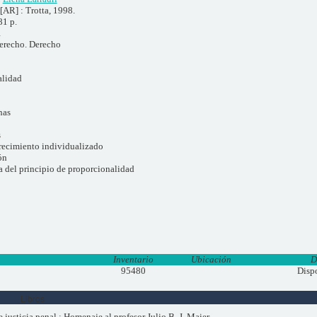
[AR] : Trotta, 1998.
81 p.
1
derecho. Derecho
alidad
nas
s
recimiento individualizado
ón
a del principio de proporcionalidad
Inventario
Ubicación
D
95480
Disp
Libros
 justicia penal : Homenaje al profesor Julio B. J. Maier