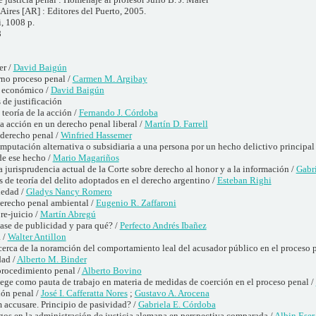
Aires [AR] : Editores del Puerto, 2005.
i, 1008 p.
8
er /
David Baigún
rno proceso penal /
Carmen M. Argibay
n económico /
David Baigún
 de justificación
teoría de la acción /
Fernando J. Córdoba
a acción en un derecho penal liberal /
Martín D. Farrell
 derecho penal /
Winfried Hassemer
imputación alternativa o subsidiaria a una persona por un hecho delictivo principal
de ese hecho /
Mario Magariños
a jurisprudencia actual de la Corte sobre derecho al honor y a la información /
Gabri
 de teoría del delito adoptados en el derecho argentino /
Esteban Righi
iedad /
Gladys Nancy Romero
derecho penal ambiental /
Eugenio R. Zaffaroni
re-juicio /
Martín Abregú
ase de publicidad y para qué? /
Perfecto Andrés Ibañez
 /
Walter Antillon
cerca de la noramción del comportamiento leal del acusador público en el proceso 
dad /
Alberto M. Binder
 procedimiento penal /
Alberto Bovino
lege como pauta de trabajo en materia de medidas de coerción en el proceso penal /
ión penal /
José I. Cafferatta Nores
;
Gustavo A. Arocena
 accusare. Principio de pasividad? /
Gabriela E. Córdoba
egos en la administración de justicia alemana en perspectiva comparada /
Albin Eser