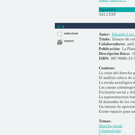
Signatura
343.2 EST
3 / 4
seleccionar
Autor:
Eduardo Luis 
Título:
Ensayo de cri
imprimir
Colaboradores:
pról
Publicación:
La Plata
Descripción física:
1
ISBN:
987-9086-33-
Contiene:
La crisis del derecho 
El análisis crítico d
La escala axiológica 
Las causas criminogené
Exclusión social y de
La superestructura fo
El derrumbe de los vi
Un intento de aproxim
Existe espacio para un
Temas:
Derecho penal
Criminología