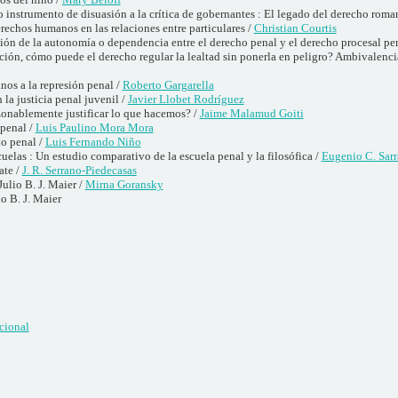
 instrumento de disuasión a la crítica de gobernantes : El legado del derecho roma
erechos humanos en las relaciones entre particulares /
Christian Courtis
tión de la autonomía o dependencia entre el derecho penal y el derecho procesal pe
ición, cómo puede el derecho regular la lealtad sin ponerla en peligro? Ambivalencia
nos a la represión penal /
Roberto Gargarella
n la justicia penal juvenil /
Javier Llobet Rodríguez
zonablemente justificar lo que hacemos? /
Jaime Malamud Goiti
 penal /
Luis Paulino Mora Mora
ho penal /
Luis Fernando Niño
cuelas : Un estudio comparativo de la escuela penal y la filosófica /
Eugenio C. Sar
ate /
J. R. Serrano-Piedecasas
Julio B. J. Maier /
Mirna Goransky
io B. J. Maier
cional