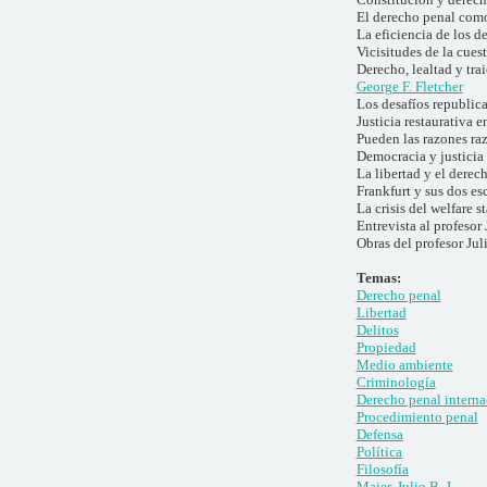
El derecho penal como
La eficiencia de los d
Vicisitudes de la cues
Derecho, lealtad y tra
George F. Fletcher
Los desafíos republica
Justicia restaurativa e
Pueden las razones ra
Democracia y justicia
La libertad y el derec
Frankfurt y sus dos es
La crisis del welfare st
Entrevista al profesor 
Obras del profesor Jul
Temas:
Derecho penal
Libertad
Delitos
Propiedad
Medio ambiente
Criminología
Derecho penal interna
Procedimiento penal
Defensa
Política
Filosofía
Maier, Julio B. J.