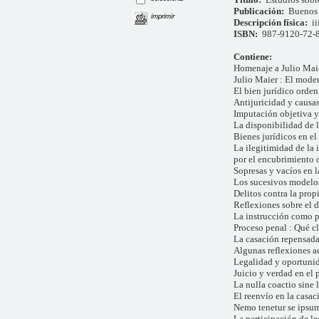
Publicación:
Buenos 
imprimir
Descripción física:
ii
ISBN:
987-9120-72-
Contiene:
Homenaje a Julio Mai
Julio Maier : El mode
El bien jurídico orde
Antijuricidad y causas
Imputación objetiva y 
La disponibilidad de l
Bienes jurídicos en el
La ilegitimidad de la 
por el encubrimiento 
Sopresas y vacíos en l
Los sucesivos modelos
Delitos contra la prop
Reflexiones sobre el 
La instrucción como p
Proceso penal : Qué cl
La casación repensada
Algunas reflexiones a
Legalidad y oportuni
Juicio y verdad en el
La nulla coactio sine 
El reenvío en la casac
Nemo tenetur se ipsum
La participación de l