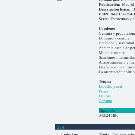
Publicación:
Madrid 
Descripción física:
1
ISBN:
84-8164-254-
Serie:
Estructuras y 
Contiene:
Censura y proporcion
Dominio y censura
Gravedad y severidad
Anclar la escala de pe
Modelos mixtos
Sanciones intermedia
Arrepentimiento y me
Degradación e intrusi
La orientación polític
Temas:
Derecho penal
Penas
Delitos
Censura
Signatura
343.24 HIR
2 / 4
seleccionar
Título:
Estudios sobre