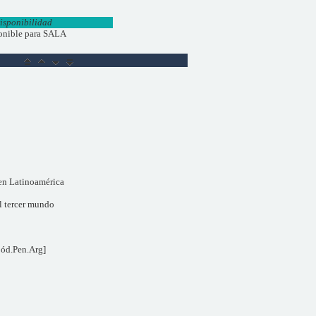
isponibilidad
onible para SALA
 en Latinoamérica
el tercer mundo
Cód.Pen.Arg]