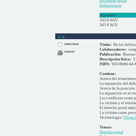
Exclusión social
Delincuencia
Signatura
343.9 AGU
343.9 AGU
4 / 4
seleccionar
Título:
De los delitos
Colaboradores:
com
imprimir
Publicación:
Buenos 
Descripción física:
3
ISBN:
950-9606-44-
Contiene:
Acerca del renacimien
La reparación del dañ
Acerca de la posición 
La reparación en el si
Los conflictos como p
La víctima y el sistem
El derecho penal míni
La víctima como preo
Victimología /
Elena L
Temas:
Derecho penal