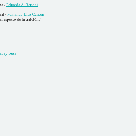
no /
Eduardo A. Bertoni
nal /
Fernando Díaz Cantón
 respecto de la traición /
rabayrouse