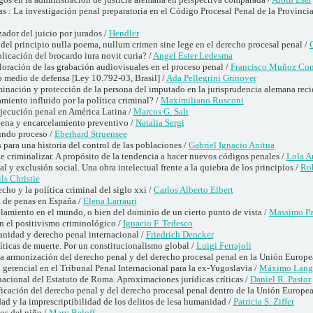
: La investigación penal preparatoria en el Código Procesal Penal de la Provinci
zador del juicio por jurados /
Hendler
del principio nulla poema, nullum crimen sine lege en el derecho procesal penal /
C
plicación del brocardo iura novit curia? /
Angel Ester Ledesma
loración de las grabación audiovisuales en el proceso penal /
Francisco Muñoz Co
o medio de defensa [Ley 10.792-03, Brasil] /
Ada Pellegrini Grinover
minación y protección de la persona del imputado en la jurisprudencia alemana reci
miento influido por la política criminal? /
Maximiliano Rusconi
ejecución penal en América Latina /
Marcos G. Salt
pena y encarcelamiento preventivo /
Natalia Sergi
undo proceso /
Eberhard Struensee
 para una historia del control de las poblaciones /
Gabriel Ignacio Anitua
e criminalizar. A propósito de la tendencia a hacer nuevos códigos penales /
Lola A
al y exclusión social. Una obra intelectual frente a la quiebra de los principios /
Rob
ls Christie
cho y la política criminal del siglo xxi /
Carlos Alberto Elbert
a de penas en España /
Elena Larrauri
elamiento en el mundo, o bien del dominio de un cierto punto de vista /
Massimo Pa
 en el positivismo criminológico /
Ignacio F. Tedesco
nidad y derecho penal internacional /
Friedrich Dencker
íticas de muerte. Por un constitucionalismo global /
Luigi Ferrajoli
la armonización del derecho penal y del derecho procesal penal en la Unión Europe
l gerencial en el Tribunal Penal Internacional para la ex-Yugoslavia /
Máximo Lang
nacional del Estatuto de Roma. Aproximaciones jurídicas críticas /
Daniel R. Pastor
ficación del derecho penal y del derecho procesal penal dentro de la Unión Europea
dad y la imprescriptibilidad de los delitos de lesa humanidad /
Patricia S. Ziffer
os del niño /
Mary Beloff