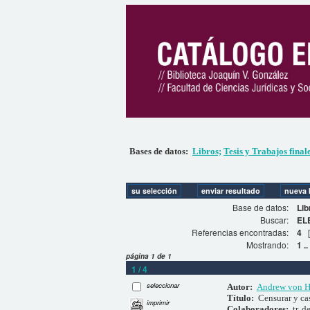
Bases de datos:
Libros;
Tesis y Trabajos final
Base de datos:
Lib
Buscar:
EL
Referencias encontradas:
4
Mostrando:
1 ..
página 1 de 1
1 / 4
seleccionar
Autor:
Andrew von H
Título:
Censurar y ca
imprimir
Colaboradores:
tr. d