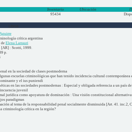
Inventario
Ubicación
D
95434
Disp
Libros
Aguirre
minología crítica argentina
. de
Elena Larrauri
 [AR] : Scotti, 1999.
89 p.
3
penal en la sociedad de clases postmoderna
e algunas escuelas criminológicas que han tenido incidencia cultural contemporánea
dominante y el ius puniendi
ticas en las sociedades postmodernas : Especial y obligada referencia a un país d
lincuencia juvenil
rmal jurídica como apoyatura de dominación : Una visión constitucional alternativa
ejos paradigmas
ación al tema de la responsabilidad penal socialmente disminuida [Art. 41. inc.2, 
a criminología crítica en la región?