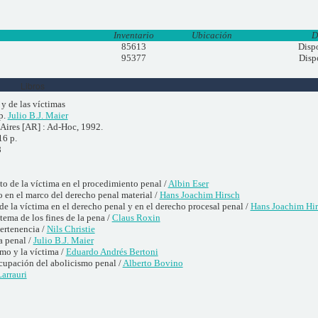
Inventario
Ubicación
D
85613
Disp
95377
Disp
Libros
 y de las víctimas
p.
Julio B.J. Maier
Aires [AR] : Ad-Hoc, 1992.
16 p.
8
to de la víctima en el procedimiento penal /
Albin Eser
o en el marco del derecho penal material /
Hans Joachim Hirsch
de la víctima en el derecho penal y en el derecho procesal penal /
Hans Joachim Hir
stema de los fines de la pena /
Claus Roxin
ertenencia /
Nils Christie
a penal /
Julio B.J. Maier
mo y la víctima /
Eduardo Andrés Bertoni
cupación del abolicismo penal /
Alberto Bovino
arrauri