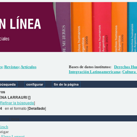
es;
Revistas;
Artículos
Bases de datos institutos:
Derechos Hu
Integración Latinoamericana;
Cultura 
ros
ENA LARRAURI []
[
Refinar la búsqueda
]
 4
en el formato [
Detallado
]
Libros
irsch
stigar
e
Elena Larrauri