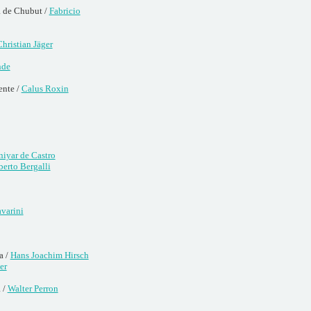
a de Chubut /
Fabricio
hristian Jäger
nde
ente /
Calus Roxin
niyar de Castro
erto Bergalli
varini
a /
Hans Joachim Hirsch
er
 /
Walter Perron