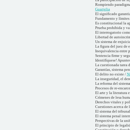
Rompiendo paradigmas 
Guariglia
El significado garanti
Fundamento y límites 
Es constitucional la a
Prueba prohibida y va
El interrogatorio com
Libertad de autoincri
Un sistema de enjuicia
La figura del juez de 
Inequivalencia entre 
Sentencia firme y seg
Identifíquese! Apuntes
La cuestionada tarea d
Garantías, sistema pen
El delito no existe /
Ni
La inseguridad, el dere
La reforma del sistem
Procesos de re-encarc
El arte y la literatura
Crímenes de lesa huma
Derechos vitales y pol
Cuestiones acerca de 
El sistema del tribuna
El sistema penal inter
Perspectivas de la uni
El principio de legali
Constitución y derech