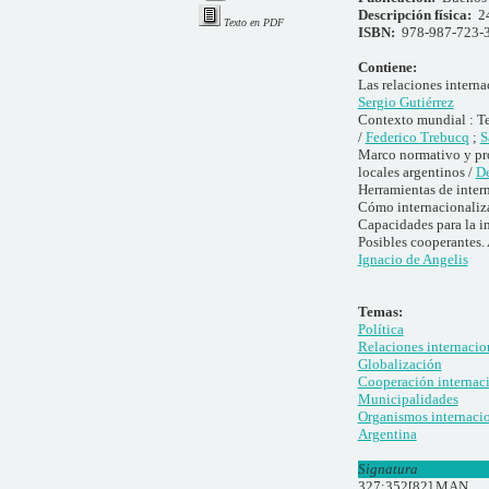
Descripción física:
2
Texto en PDF
ISBN:
978-987-723-
Contiene:
Las relaciones interna
Sergio Gutiérrez
Contexto mundial : Te
/
Federico Trebucq
;
S
Marco normativo y proc
locales argentinos /
De
Herramientas de inter
Cómo internacionaliz
Capacidades para la i
Posibles cooperantes. 
Ignacio de Angelis
Temas:
Política
Relaciones internacio
Globalización
Cooperación internac
Municipalidades
Organismos internaci
Argentina
Signatura
327:352[82] MAN