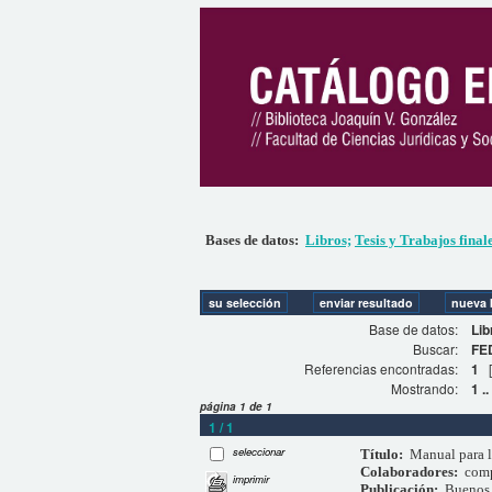
Bases de datos:
Libros;
Tesis y Trabajos final
Base de datos:
Lib
Buscar:
FE
Referencias encontradas:
1
Mostrando:
1 ..
página 1 de 1
1 / 1
seleccionar
Título:
Manual para l
Colaboradores:
com
imprimir
Publicación:
Buenos 