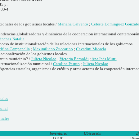
45 p.
383-4
cionales de los gobiernos locales /
Mariana Calvento
;
Celeste Domínguez Gonzále
ndencias globalizadoras y dinámicas de la cooperación internacional contemporá
ánchez Natalia
eso de institucionalización de las relaciones internacionales de los gobiernos
lfina Campanella
;
Maximiliano Zuccarino
;
Cavadini Micaela
nacionalización de los gobiernos locales
ar un municipio? /
Julieta Nicolao
;
Victoria Bernoldi
;
Ana Inés Mutti
nternacionalización municipal /
Carolina Pesuto
;
Julieta Nicolao
Agencias estatales, organismos de crédito y otros actores de la cooperación interna
nales
ional
onales
Inventario
Ubicación
D
D0101
Disp