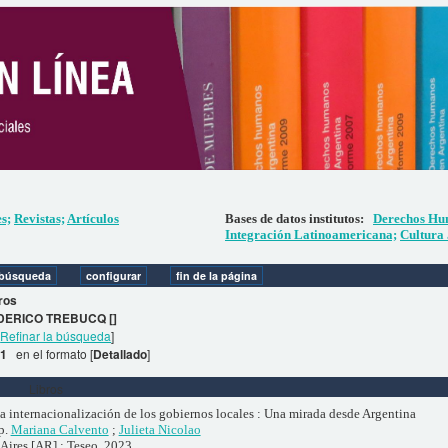
es;
Revistas;
Artículos
Bases de datos institutos:
Derechos Hu
Integración Latinoamericana;
Cultura 
ros
DERICO TREBUCQ []
[
Refinar la búsqueda
]
 1
en el formato [
Detallado
]
Libros
a internacionalización de los gobiernos locales : Una mirada desde Argentina
p.
Mariana Calvento
;
Julieta Nicolao
Aires [AR] : Teseo, 2023.