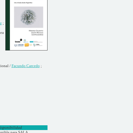
z
;
nea
cional /
Facundo Carcedo
;
isponibilidad
onible para SALA