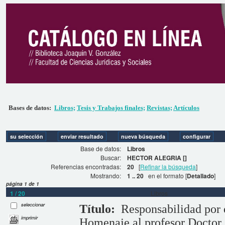
Bases de datos:
Libros;
Tesis y Trabajos finales;
Revistas;
Artículos
Base de datos:
Libros
Buscar:
HECTOR ALEGRIA []
Referencias encontradas:
20
[
Refinar la búsqueda
]
Mostrando:
1 .. 20
en el formato [
Detallado
]
página 1 de 1
1 / 20
Libros
seleccionar
Título:
Responsabilidad por d
imprimir
Homenaje al profesor Doctor A