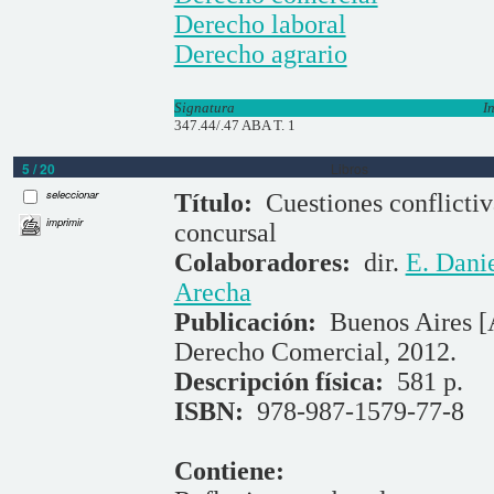
Derecho laboral
Derecho agrario
Signatura
I
347.44/.47 ABA T. 1
5 / 20
Libros
seleccionar
Título:
Cuestiones conflictiv
imprimir
concursal
Colaboradores:
dir.
E. Danie
Arecha
Publicación:
Buenos Aires [A
Derecho Comercial, 2012.
Descripción física:
581 p.
ISBN:
978-987-1579-77-8
Contiene: