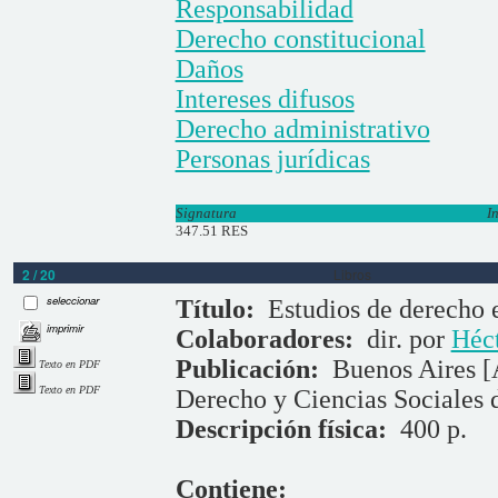
Responsabilidad
Derecho constitucional
Daños
Intereses difusos
Derecho administrativo
Personas jurídicas
Signatura
I
347.51 RES
2 / 20
Libros
seleccionar
Título:
Estudios de derecho 
imprimir
Colaboradores:
dir. por
Héct
Publicación:
Buenos Aires [
Texto en PDF
Texto en PDF
Derecho y Ciencias Sociales 
Descripción física:
400 p.
Contiene: