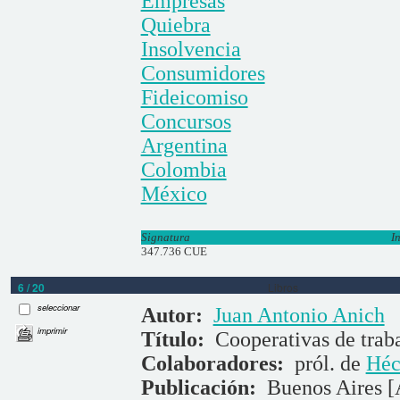
Empresas
Quiebra
Insolvencia
Consumidores
Fideicomiso
Concursos
Argentina
Colombia
México
Signatura
I
347.736 CUE
6 / 20
Libros
seleccionar
Autor:
Juan Antonio Anich
imprimir
Título:
Cooperativas de traba
Colaboradores:
pról. de
Héc
Publicación:
Buenos Aires [