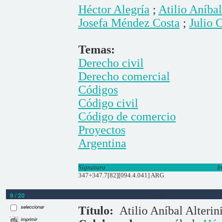
Héctor Alegría
;
Atilio Aníbal
Josefa Méndez Costa
;
Julio 
Temas:
Derecho civil
Derecho comercial
Códigos
Código civil
Código de comercio
Proyectos
Argentina
Signatura
I
347+347.7[82][094.4.041] ARG
9 / 20
Libros
seleccionar
Título:
Atilio Aníbal Alterin
imprimir