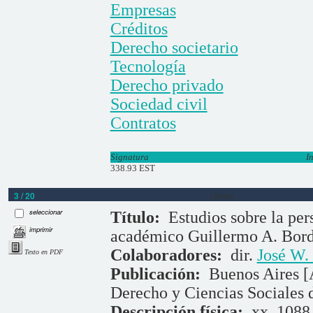
Empresas
Créditos
Derecho societario
Tecnología
Derecho privado
Sociedad civil
Contratos
Signatura
I
338.93 EST
3 / 20
Libros
seleccionar
Título:
Estudios sobre la pe
imprimir
académico Guillermo A. Bor
Colaboradores:
dir.
José W.
Texto en PDF
Publicación:
Buenos Aires [
Derecho y Ciencias Sociales 
Descripción física:
xx, 1088 