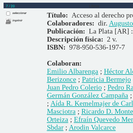
7 / 20
Libros
seleccionar
Título:
Acceso al derecho pro
imprimir
Colaboradores:
dir.
Augusto
Publicación:
La Plata [AR] :
Descripción física:
2 v.
ISBN:
978-950-536-197-7
Colaboran:
Emilio Albarenga
;
Héctor Al
Berizonce
;
Patricia Bermejo
Juan Pedro Colerio
;
Pedro Ra
Germán González Campaña
;
Aída R. Kemelmajer de Carl
Masciotra
;
Ricardo D. Monte
Orteiza
;
Efraín Quevedo Me
Sbdar
;
Arodin Valcarce