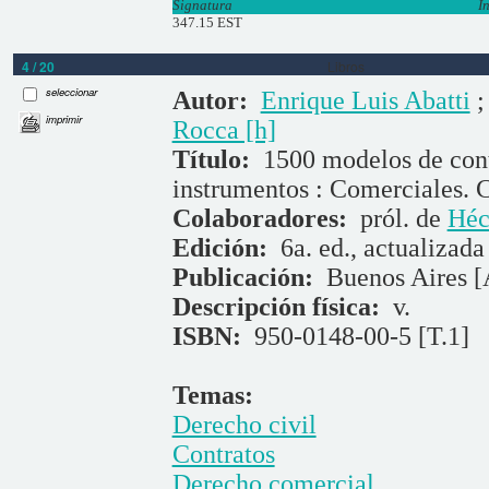
Signatura
I
347.15 EST
4 / 20
Libros
seleccionar
Autor:
Enrique Luis Abatti
imprimir
Rocca [h]
Título:
1500 modelos de cont
instrumentos : Comerciales. C
Colaboradores:
pról. de
Héc
Edición:
6a. ed., actualizada 
Publicación:
Buenos Aires [
Descripción física:
v.
ISBN:
950-0148-00-5 [T.1]
Temas:
Derecho civil
Contratos
Derecho comercial