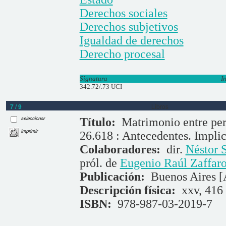
Derechos sociales
Derechos subjetivos
Igualdad de derechos
Derecho procesal
Signatura
I
342.72/.73 UCI
7 / 9
Libros
seleccionar
Título:
Matrimonio entre pe
imprimir
26.618 : Antecedentes. Implic
Colaboradores:
dir.
Néstor S
pról. de
Eugenio Raúl Zaffaro
Publicación:
Buenos Aires [
Descripción física:
xxv, 416 
ISBN:
978-987-03-2019-7