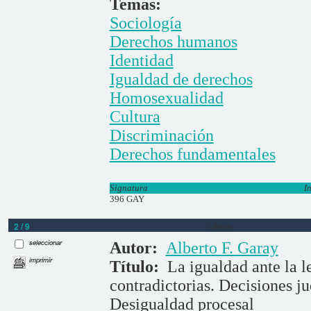
Temas:
Sociología
Derechos humanos
Identidad
Igualdad de derechos
Homosexualidad
Cultura
Discriminación
Derechos fundamentales
Signatura
I
396 GAY
2 / 9
Libros
seleccionar
Autor:
Alberto F. Garay
imprimir
Título:
La igualdad ante la l
contradictorias. Decisiones ju
Desigualdad procesal