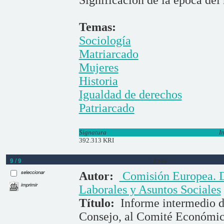
Significación de la época del
Temas:
Sociología
Matriarcado
Mujeres
Historia
Igualdad de derechos
Patriarcado
Signatura
I
392.313 KRI
9 / 9
Libros
seleccionar
Autor:
Comisión Europea. D
imprimir
Laborales y Asuntos Sociales
Título:
Informe intermedio d
Consejo, al Comité Económico