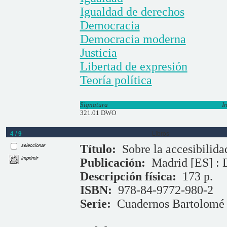
Igualdad de derechos
Democracia
Democracia moderna
Justicia
Libertad de expresión
Teoría política
Signatura
I
321.01 DWO
4 / 9
Libros
seleccionar
Título:
Sobre la accesibilida
imprimir
Publicación:
Madrid [ES] : 
Descripción física:
173 p.
ISBN:
978-84-9772-980-2
Serie:
Cuadernos Bartolomé d