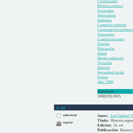
Civilización
Política exterior
Economía
Agricultura
Industria
Comercio exterior
Cooperación internac
Transporte
Comunicaciones
Energía
Educación
Salud
Medio ambiente
Vivienda
Deporte
Seguridad social
Egipto
Año 1996
Signatura
308[620] ARA
2 / 55
seleccionar
Autor:
José Gabriel V
Título:
Historia arge
imprimir
Edición:
3a. ed.
Publicación:
Buenos 