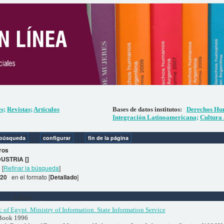
es;
Revistas;
Artículos
Bases de datos institutos:
Derechos Hu
Integración Latinoamericana;
Cultura 
ros
DUSTRIA []
[
Refinar la búsqueda
]
. 20
en el formato [
Detallado
]
Libros
of Egypt. Ministry of Information. State Information Service
 Book 1996