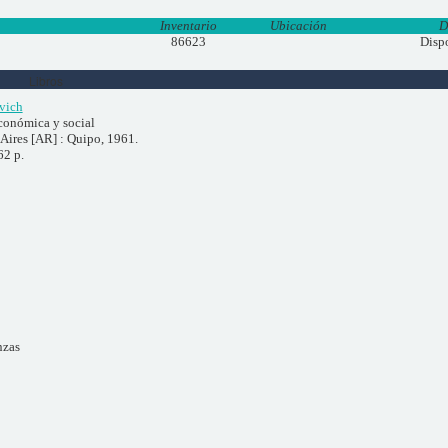
Inventario
Ubicación
D
86623
Disp
Libros
vich
conómica y social
Aires [AR] : Quipo, 1961.
62 p.
nzas