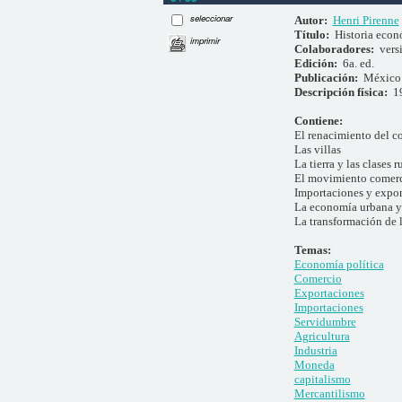
seleccionar
Autor:
Henri Pirenne
Título:
Historia econ
imprimir
Colaboradores:
vers
Edición:
6a. ed.
Publicación:
México 
Descripción física:
1
Contiene:
El renacimiento del c
Las villas
La tierra y las clases r
El movimiento comercia
Importaciones y export
La economía urbana y 
La transformación de 
Temas:
Economía política
Comercio
Exportaciones
Importaciones
Servidumbre
Agricultura
Industria
Moneda
capitalismo
Mercantilismo