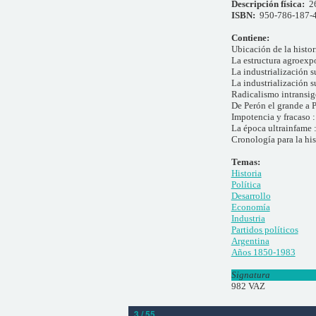
Descripción física:
2
ISBN:
950-786-187-
Contiene:
Ubicación de la histor
La estructura agroexp
La industrialización s
La industrialización s
Radicalismo intransig
De Perón el grande a 
Impotencia y fracaso :
La época ultrainfame 
Cronología para la hi
Temas:
Historia
Política
Desarrollo
Economía
Industria
Partidos políticos
Argentina
Años 1850-1983
Signatura
982 VAZ
3 / 55