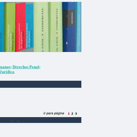
manos;
Derechos Penal;
Jurídica
ir para página