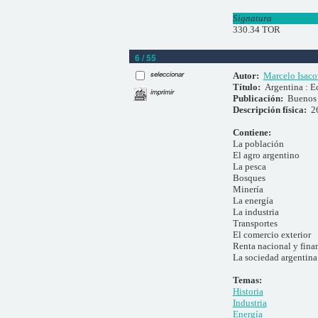
Signatura
330.34 TOR
6 / 55
seleccionar
Autor:
Marcelo Isaco
Título:
Argentina : E
imprimir
Publicación:
Buenos 
Descripción física:
2
Contiene:
La población
El agro argentino
La pesca
Bosques
Minería
La energía
La industria
Transportes
El comercio exterior
Renta nacional y fina
La sociedad argentina
Temas:
Historia
Industria
Energía