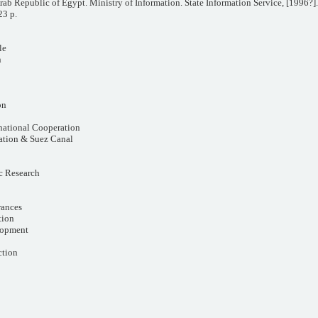
 Arab Republic of Egypt. Ministry of Information. State Information Service, [1996?].
23 p.
le
n
on
national Cooperation
ation & Suez Canal
c Research
rances
tion
lopment
ction