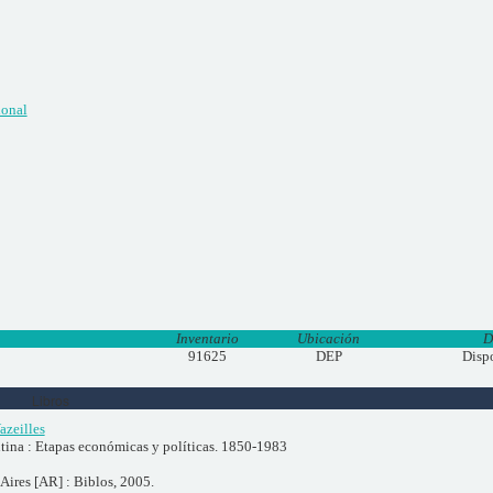
ional
Inventario
Ubicación
D
91625
DEP
Disp
Libros
azeilles
ntina : Etapas económicas y políticas. 1850-1983
Aires [AR] : Biblos, 2005.