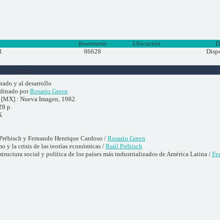
Inventario
Ubicación
D
R
86628
Disp
Libros
tado y al desarrollo
dinado por
Rosario Green
[MX] : Nueva Imagen, 1982.
28 p.
X
 Prébisch y Fernando Henrique Cardoso /
Rosario Green
mo y la crisis de las teorías económicas /
Raúl Prébisch
structura social y política de los países más industrializados de América Latina /
Fe