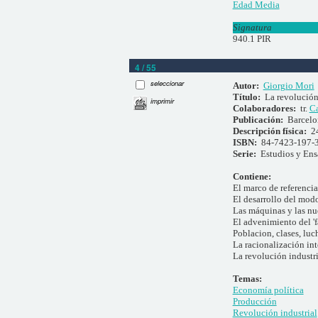
Edad Media
Signatura
940.1 PIR
4 / 55
seleccionar
Autor:
Giorgio Mori
Título:
La revolución
imprimir
Colaboradores:
tr.
Ca
Publicación:
Barcelon
Descripción física:
2
ISBN:
84-7423-197-
Serie:
Estudios y En
Contiene:
El marco de referencia
El desarrollo del mod
Las máquinas y las nu
El advenimiento del 'f
Poblacion, clases, luc
La racionalización int
La revolución industri
Temas:
Economía política
Producción
Revolución industrial