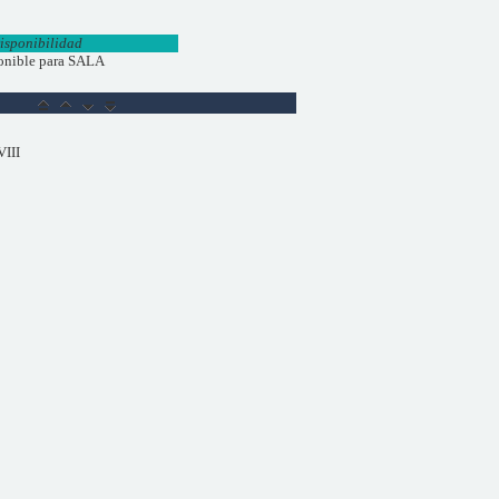
isponibilidad
onible para SALA
VIII