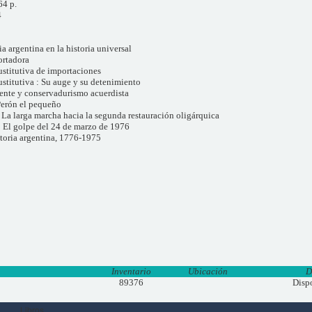
64 p.
4
ia argentina en la historia universal
ortadora
ustitutiva de importaciones
ustitutiva : Su auge y su detenimiento
ente y conservadurismo acuerdista
Perón el pequeño
 La larga marcha hacia la segunda restauración oligárquica
: El golpe del 24 de marzo de 1976
storia argentina, 1776-1975
Inventario
Ubicación
D
89376
Disp
Libros