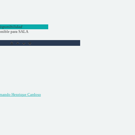
isponibilidad
onible para SALA
rnando Henrique Cardoso