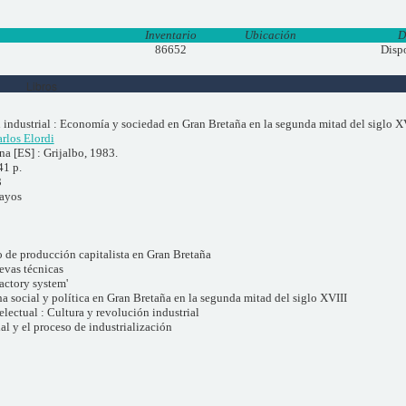
Inventario
Ubicación
D
86652
Disp
Libros
 industrial : Economía y sociedad en Gran Bretaña en la segunda mitad del siglo X
rlos Elordi
a [ES] : Grijalbo, 1983.
41 p.
3
sayos
o de producción capitalista en Gran Bretaña
evas técnicas
actory system'
ha social y política en Gran Bretaña en la segunda mitad del siglo XVIII
electual : Cultura y revolución industrial
al y el proceso de industrialización