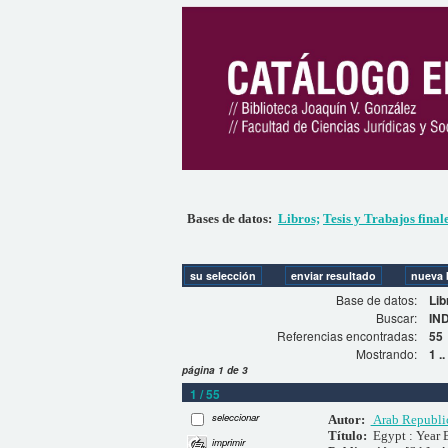
Bases de datos:
Libros;
Tesis y Trabajos final
Base de datos:
Lib
Buscar:
IN
Referencias encontradas:
55
Mostrando:
1 .
página 1 de 3
1 / 55
seleccionar
Autor:
Arab Republic 
Título:
Egypt : Year
imprimir