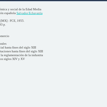
ómica y social de la Edad Media
ión española
Salvador Echavarría
[MX] : FCE, 1955.
93 p.
omercio
urales
l hasta fines del siglo XIII
aciones hasta fines del siglo XIII
la reglamentación de la industria
los siglos XIV y XV