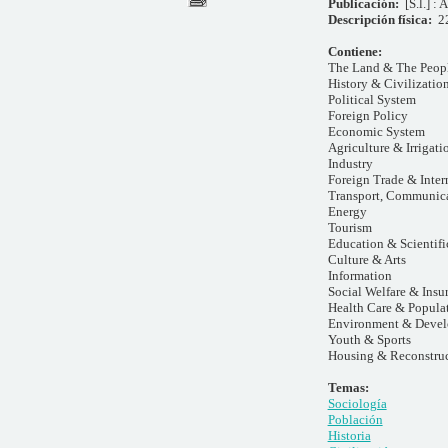
Publicación:
[S.l.] :
Descripción física:
2
Contiene:
The Land & The Peop
History & Civilizatio
Political System
Foreign Policy
Economic System
Agriculture & Irrigati
Industry
Foreign Trade & Inter
Transport, Communic
Energy
Tourism
Education & Scientifi
Culture & Arts
Information
Social Welfare & Insu
Health Care & Popula
Environment & Deve
Youth & Sports
Housing & Reconstru
Temas:
Sociología
Población
Historia