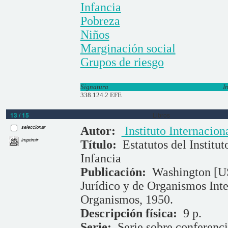
Infancia
Pobreza
Niños
Marginación social
Grupos de riesgo
Signatura
I
338.124.2 EFE
13 / 15
Libros
seleccionar
Autor:
Instituto Internacion
imprimir
Título:
Estatutos del Institu
Infancia
Publicación:
Washington [U
Jurídico y de Organismos Inte
Organismos, 1950.
Descripción física:
9 p.
Serie:
Serie sobre conferenci