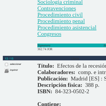
Sociología criminal
Contravenciones
Procedimiento civil
Procedimiento penal
Procedimiento asistencial
Congresos
Signatura
I
362.74 JOR
12 / 15
Libros
seleccionar
Título:
Efectos de la recesió
imprimir
Colaboradores:
comp. e int
Publicación:
Madrid [ES] : 
Descripción física:
388 p.
ISBN:
84-323-0502-2
Contiene: