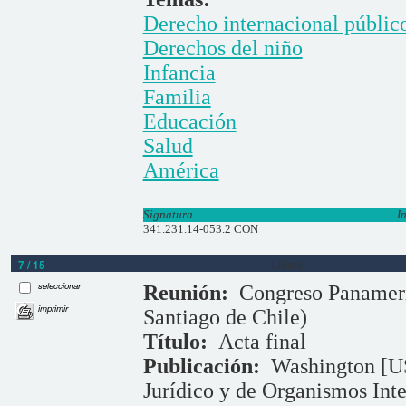
Derecho internacional públic
Derechos del niño
Infancia
Familia
Educación
Salud
América
Signatura
I
341.231.14-053.2 CON
7 / 15
Libros
seleccionar
Reunión:
Congreso Panameric
imprimir
Santiago de Chile)
Título:
Acta final
Publicación:
Washington [U
Jurídico y de Organismos Inte