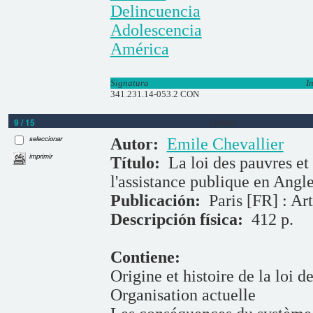
Delincuencia
Adolescencia
América
Signatura
I
341.231.14-053.2 CON
9 / 15
Libros
seleccionar
Autor:
Emile Chevallier
imprimir
Título:
La loi des pauvres et
l'assistance publique en Angle
Publicación:
Paris [FR] : Ar
Descripción física:
412 p.
Contiene:
Origine et histoire de la loi d
Organisation actuelle