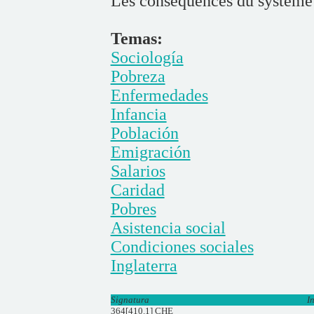
Les conséquences du système
Temas:
Sociología
Pobreza
Enfermedades
Infancia
Población
Emigración
Salarios
Caridad
Pobres
Asistencia social
Condiciones sociales
Inglaterra
Signatura
I
364[410.1] CHE