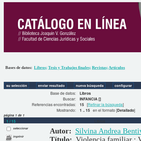
Bases de datos:
Libros;
Tesis y Trabajos finales;
Revistas;
Artículos
Base de datos:
Libros
Buscar:
INFANCIA []
Referencias encontradas:
15
[
Refinar la búsqueda
]
Mostrando:
1 .. 15
en el formato [
Detallado
]
página 1 de 1
1 / 15
Libros
seleccionar
Autor:
Silvina Andrea Bent
imprimir
Título:
Violencia familiar : 