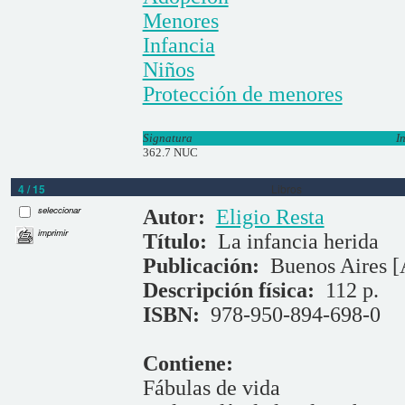
Menores
Infancia
Niños
Protección de menores
Signatura
I
362.7 NUC
4 / 15
Libros
seleccionar
Autor:
Eligio Resta
imprimir
Título:
La infancia herida
Publicación:
Buenos Aires [
Descripción física:
112 p.
ISBN:
978-950-894-698-0
Contiene:
Fábulas de vida