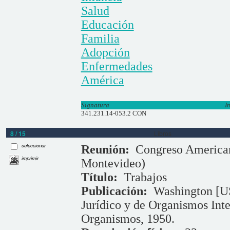
Salud
Educación
Familia
Adopción
Enfermedades
América
Signatura
I
341.231.14-053.2 CON
8 / 15
Libros
seleccionar
Reunión:
Congreso American
imprimir
Montevideo)
Título:
Trabajos
Publicación:
Washington [U
Jurídico y de Organismos Inte
Organismos, 1950.