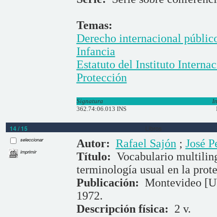
Temas:
Derecho internacional públic
Infancia
Estatuto del Instituto Intern
Protección
Signatura
I
362.74:06.013 INS
14 / 15
Libros
seleccionar
Autor:
Rafael Sajón
;
José P
imprimir
Título:
Vocabulario multilin
terminología usual en la pro
Publicación:
Montevideo [UY
1972.
Descripción física:
2 v.