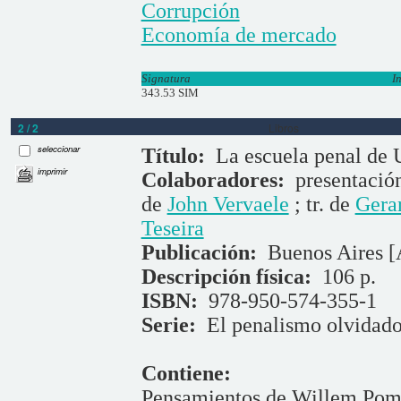
Corrupción
Economía de mercado
Signatura
I
343.53 SIM
2 / 2
Libros
seleccionar
Título:
La escuela penal de 
imprimir
Colaboradores:
presentació
de
John Vervaele
; tr. de
Gera
Teseira
Publicación:
Buenos Aires [
Descripción física:
106 p.
ISBN:
978-950-574-355-1
Serie:
El penalismo olvidad
Contiene:
Pensamientos de Willem Pompe