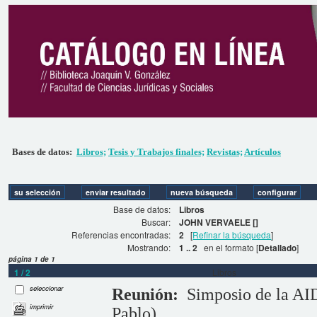
Bases de datos:
Libros;
Tesis y Trabajos finales;
Revistas;
Artículos
Base de datos:
Libros
Buscar:
JOHN VERVAELE []
Referencias encontradas:
2
[
Refinar la búsqueda
]
Mostrando:
1 .. 2
en el formato [
Detallado
]
página 1 de 1
1 / 2
Libros
seleccionar
Reunión:
Simposio de la AID
imprimir
Pablo)