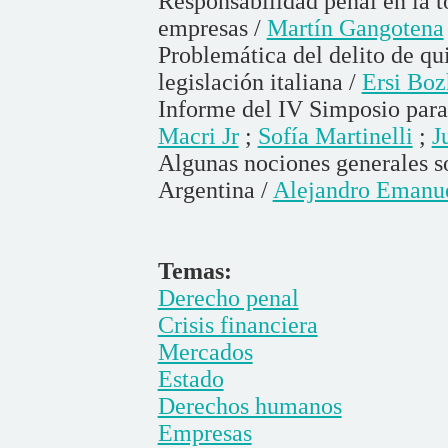
Responsabilidad penal en la t
empresas /
Martín Gangotena
Problemática del delito de qui
legislación italiana /
Ersi Bo
Informe del IV Simposio para
Macri Jr
;
Sofía Martinelli
;
J
Algunas nociones generales so
Argentina /
Alejandro Emanue
Temas:
Derecho penal
Crisis financiera
Mercados
Estado
Derechos humanos
Empresas