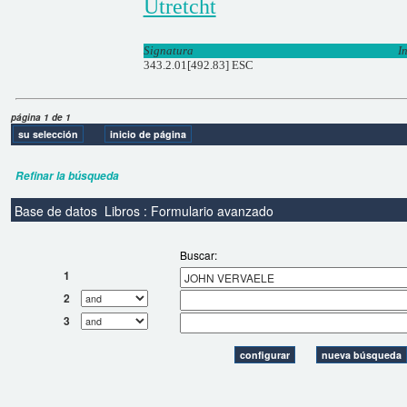
Utretcht
Signatura
I
343.2.01[492.83] ESC
página 1 de 1
Refinar la búsqueda
Base de datos
Libros : Formulario avanzado
Buscar:
1
2
3