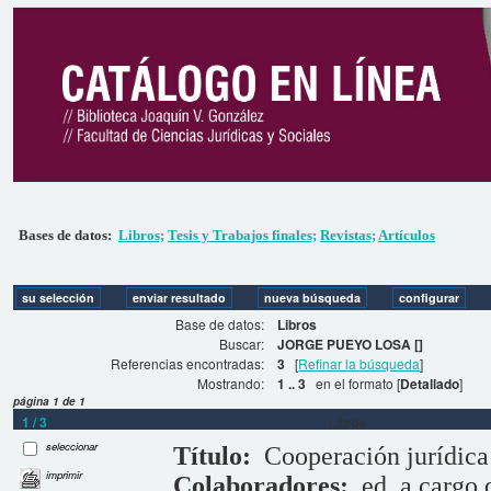
Bases de datos:
Libros;
Tesis y Trabajos finales;
Revistas;
Artículos
Base de datos:
Libros
Buscar:
JORGE PUEYO LOSA []
Referencias encontradas:
3
[
Refinar la búsqueda
]
Mostrando:
1 .. 3
en el formato [
Detallado
]
página 1 de 1
1 / 3
Libros
seleccionar
Título:
Cooperación jurídica
imprimir
Colaboradores:
ed. a cargo