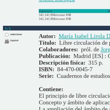
Signatura
I
341.241.8Mercosur JOR
341.241.8Mercosur JOR
3 / 3
Libros
seleccionar
Autor:
María Isabel Lirola 
imprimir
Título:
Libre circulación de
Colaboradores:
pról. de
Jor
Publicación:
Madrid [ES] : C
Descripción física:
315 p.
ISBN:
84-470-0045-7
Serie:
Cuadernos de estudios
Contiene:
El principio de libre circula
Concepto y ámbito de aplicac
La ampliación del ámbito de a