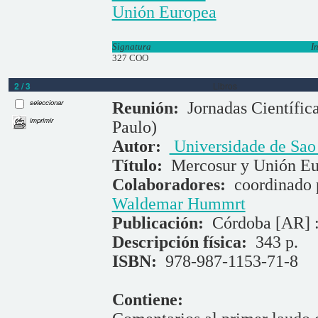
Unión Europea
Signatura
I
327 COO
2 / 3
Libros
seleccionar
Reunión:
Jornadas Científic
imprimir
Paulo)
Autor:
Universidade de Sao 
Título:
Mercosur y Unión E
Colaboradores:
coordinado
Waldemar Hummrt
Publicación:
Córdoba [AR] :
Descripción física:
343 p.
ISBN:
978-987-1153-71-8
Contiene: