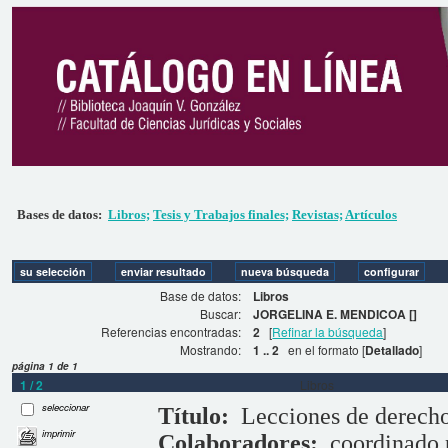
Bases de datos:
Libros;
Tesis y Trabajos finales;
Revistas;
Artículos
Base de datos:
Libros
Buscar:
JORGELINA E. MENDICOA []
Referencias encontradas:
2
[
Refinar la búsqueda
]
Mostrando:
1 .. 2
en el formato [
Detallado
]
página 1 de 1
1 / 2
Libros
seleccionar
Título:
Lecciones de derecho
imprimir
Colaboradores:
coordinado