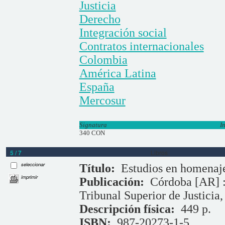
Justicia
Derecho
Integración social
Contratos internacionales
Colombia
América Latina
España
Mercosur
Signatura
I
340 CON
5 / 7
Libros
seleccionar
Título:
Estudios en homenaje
imprimir
Publicación:
Córdoba [AR] :
Tribunal Superior de Justicia,
Descripción física:
449 p.
ISBN:
987-20273-1-5