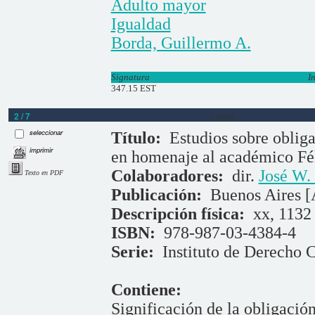
Adulto mayor
Igualdad
Borda, Guillermo A.
Signatura
I
347.15 EST
2 / 7
Libros
seleccionar
Título:
Estudios sobre obliga
imprimir
en homenaje al académico Fél
Colaboradores:
dir.
José W.
Texto en PDF
Publicación:
Buenos Aires [
Descripción física:
xx, 1132 
ISBN:
978-987-03-4384-4
Serie:
Instituto de Derecho C
Contiene:
Significación de la obligación