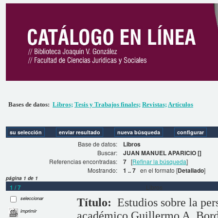
Bases de datos:
Libros;
Tesis y Trabajos finales;
Revistas;
Artículos
Base de datos:
Libros
Buscar:
JUAN MANUEL APARICIO []
Referencias encontradas:
7
[
Refinar la búsqueda
]
Mostrando:
1 .. 7
en el formato [
Detallado
]
página 1 de 1
1 / 7
Libros
seleccionar
Título:
Estudios sobre la pe
imprimir
académico Guillermo A. Bor