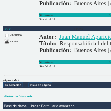
Publicación:
Buenos Aires [A
Signatura
I
347.45 A 61
7 / 7
Libros
seleccionar
Autor:
Juan Manuel Aparici
imprimir
Título:
Responsabilidad del t
Publicación:
Buenos Aires [A
Signatura
I
347.51 A 61
página 1 de 1
Refinar la búsqueda
Base de datos
Libros : Formulario avanzado