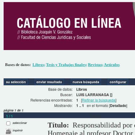
Bases de datos:
Libros;
Tesis y Trabajos finales;
Revistas;
Artículos
Base de datos:
Libros
Buscar:
LUIS LARRANAGA []
Referencias encontradas:
1
[
Refinar la búsqueda
]
Mostrando:
1 .. 1
en el formato [
Detallado
]
página 1 de 1
1 / 1
Libros
seleccionar
Título:
Responsabilidad por d
imprimir
Homenaje al profesor Doctor A