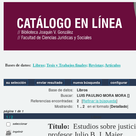
Bases de datos:
Libros;
Tesis y Trabajos finales;
Revistas;
Artículos
Base de datos:
Libros
Buscar:
LUIS PAULINO MORA MORA []
Referencias encontradas:
2
[
Refinar la búsqueda
]
Mostrando:
1 .. 2
en el formato [
Detallado
]
página 1 de 1
1 / 2
Libros
seleccionar
Título:
Estudios sobre justic
imprimir
profesor Julio B. J. Maier