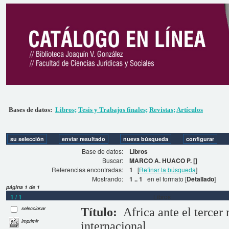
Bases de datos:
Libros;
Tesis y Trabajos finales;
Revistas;
Artículos
Base de datos:
Libros
Buscar:
MARCO A. HUACO P. []
Referencias encontradas:
1
[
Refinar la búsqueda
]
Mostrando:
1 .. 1
en el formato [
Detallado
]
página 1 de 1
1 / 1
Libros
seleccionar
Título:
Africa ante el tercer
imprimir
internacional