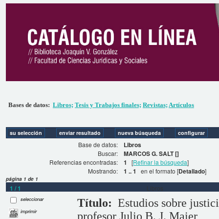
Bases de datos:
Libros;
Tesis y Trabajos finales;
Revistas;
Artículos
Base de datos:
Libros
Buscar:
MARCOS G. SALT []
Referencias encontradas:
1
[
Refinar la búsqueda
]
Mostrando:
1 .. 1
en el formato [
Detallado
]
página 1 de 1
1 / 1
Libros
seleccionar
Título:
Estudios sobre justic
imprimir
profesor Julio B. J. Maier