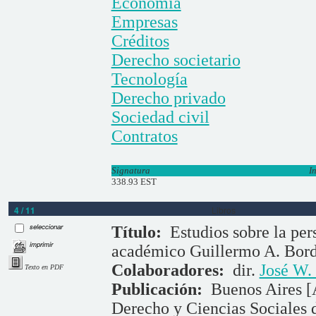
Economía
Empresas
Créditos
Derecho societario
Tecnología
Derecho privado
Sociedad civil
Contratos
Signatura
I
338.93 EST
4 / 11
Libros
seleccionar
Título:
Estudios sobre la pe
imprimir
académico Guillermo A. Bor
Colaboradores:
dir.
José W.
Texto en PDF
Publicación:
Buenos Aires [
Derecho y Ciencias Sociales 