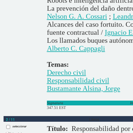
Robots e inteligencia artificia
La prevención del daño dentro
Nelson G. A. Cossari
;
Leandr
Alcances del caso fortuito. Co
fuente contractual /
Ignacio E.
Los llamados buques autónomo
Alberto C. Cappagli
Temas:
Derecho civil
Responsabilidad civil
Bustamante Alsina, Jorge
Signatura
I
347.51 EST
2 / 11
Libros
seleccionar
Título:
Responsabilidad por d