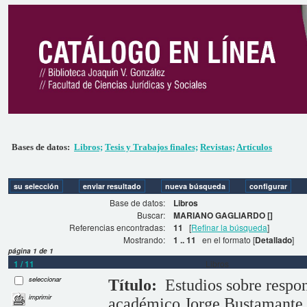
Bases de datos:
Libros;
Tesis y Trabajos finales;
Revistas;
Artículos
Base de datos:
Libros
Buscar:
MARIANO GAGLIARDO []
Referencias encontradas:
11
[
Refinar la búsqueda
]
Mostrando:
1 .. 11
en el formato [
Detallado
]
página 1 de 1
1 / 11
Libros
seleccionar
Título:
Estudios sobre respon
imprimir
académico Jorge Bustamante 