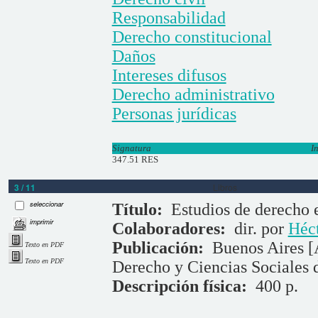
Responsabilidad
Derecho constitucional
Daños
Intereses difusos
Derecho administrativo
Personas jurídicas
Signatura
I
347.51 RES
3 / 11
Libros
seleccionar
Título:
Estudios de derecho 
imprimir
Colaboradores:
dir. por
Héct
Publicación:
Buenos Aires [
Texto en PDF
Texto en PDF
Derecho y Ciencias Sociales 
Descripción física:
400 p.