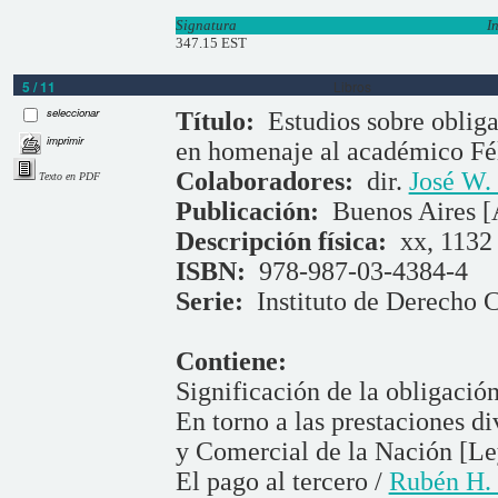
Signatura
I
347.15 EST
5 / 11
Libros
seleccionar
Título:
Estudios sobre obliga
imprimir
en homenaje al académico Fél
Colaboradores:
dir.
José W.
Texto en PDF
Publicación:
Buenos Aires [
Descripción física:
xx, 1132 
ISBN:
978-987-03-4384-4
Serie:
Instituto de Derecho C
Contiene:
Significación de la obligación
En torno a las prestaciones di
y Comercial de la Nación [Le
El pago al tercero /
Rubén H.