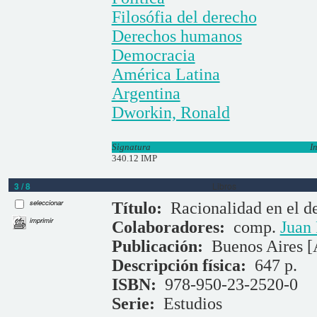
Filosófia del derecho
Derechos humanos
Democracia
América Latina
Argentina
Dworkin, Ronald
Signatura
I
340.12 IMP
3 / 8
Libros
seleccionar
Título:
Racionalidad en el d
imprimir
Colaboradores:
comp.
Juan
Publicación:
Buenos Aires [
Descripción física:
647 p.
ISBN:
978-950-23-2520-0
Serie:
Estudios