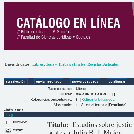
Bases de datos:
Libros;
Tesis y Trabajos finales;
Revistas;
Artículos
Base de datos:
Libros
Buscar:
MARTIN D. FARRELL []
Referencias encontradas:
8
[
Refinar la búsqueda
]
Mostrando:
1 .. 8
en el formato [
Detallado
]
página 1 de 1
1 / 8
Libros
seleccionar
Título:
Estudios sobre justic
imprimir
profesor Julio B. J. Maier