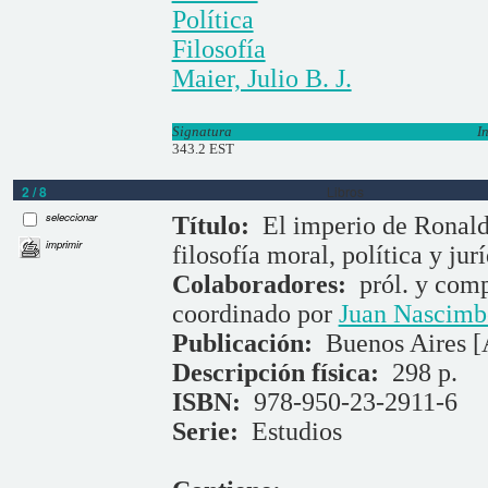
Política
Filosofía
Maier, Julio B. J.
Signatura
I
343.2 EST
2 / 8
Libros
seleccionar
Título:
El imperio de Ronal
imprimir
filosofía moral, política y jur
Colaboradores:
pról. y com
coordinado por
Juan Nascimb
Publicación:
Buenos Aires [
Descripción física:
298 p.
ISBN:
978-950-23-2911-6
Serie:
Estudios