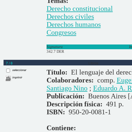
Temas:
Derecho constitucional
Derechos civiles
Derechos humanos
Congresos
Signatura
I
342.7 DER
7 / 8
Libros
seleccionar
Título:
El lenguaje del dere
imprimir
Colaboradores:
comp.
Euge
Santiago Nino
;
Eduardo A. R
Publicación:
Buenos Aires [
Descripción física:
491 p.
ISBN:
950-20-0081-1
Contiene: