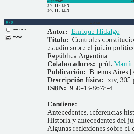
Signatura
I
340.113 LEN
340.113 LEN
8 / 8
Libros
seleccionar
Autor:
Enrique Hidalgo
imprimir
Título:
Controles constitucio
estudio sobre el juicio políti
República Argentina
Colaboradores:
pról.
Martín
Publicación:
Buenos Aires [
Descripción física:
xiv, 305 
ISBN:
950-43-8678-4
Contiene:
Antecedentes, referencias hist
Historia y antecedentes del ju
Algunas reflexiones sobre el c