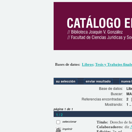
Bases de datos:
Libros;
Tesis y Trabajos final
Base de datos:
Lib
Buscar:
MA
Referencias encontradas:
2
Mostrando:
1 ..
página 1 de 1
1 / 2
seleccionar
Título:
Derecho de fa
Colaboradores:
dir.
A
imprimir
Edición:
2a. ed.