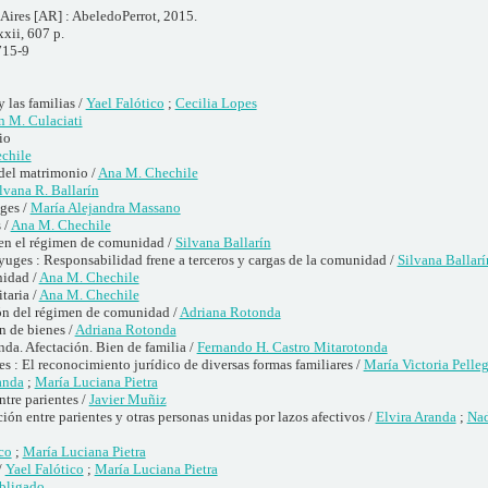
Aires [AR] : AbeledoPerrot, 2015.
xxii, 607 p.
715-9
y las familias /
Yael Falótico
;
Cecilia Lopes
n M. Culaciati
io
chile
del matrimonio /
Ana M. Chechile
lvana R. Ballarín
ges /
María Alejandra Massano
 /
Ana M. Chechile
 en el régimen de comunidad /
Silvana Ballarín
yuges : Responsabilidad frene a terceros y cargas de la comunidad /
Silvana Ballarí
nidad /
Ana M. Chechile
taria /
Ana M. Chechile
ón del régimen de comunidad /
Adriana Rotonda
 de bienes /
Adriana Rotonda
nda. Afectación. Bien de familia /
Fernando H. Castro Mitarotonda
 : El reconocimiento jurídico de diversas formas familiares /
María Victoria Pelleg
anda
;
María Luciana Pietra
ntre parientes /
Javier Muñiz
n entre parientes y otras personas unidas por lazos afectivos /
Elvira Aranda
;
Nad
co
;
María Luciana Pietra
/
Yael Falótico
;
María Luciana Pietra
Obligado