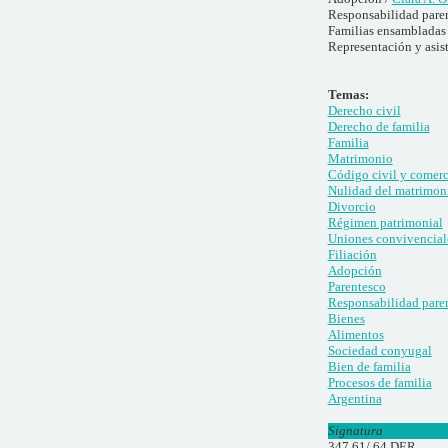
Responsabilidad paren
Familias ensambladas
Representación y asis
Temas:
Derecho civil
Derecho de familia
Familia
Matrimonio
Código civil y comerc
Nulidad del matrimon
Divorcio
Régimen patrimonial
Uniones convivencial
Filiación
Adopción
Parentesco
Responsabilidad pare
Bienes
Alimentos
Sociedad conyugal
Bien de familia
Procesos de familia
Argentina
Signatura
347.61/.64 DER