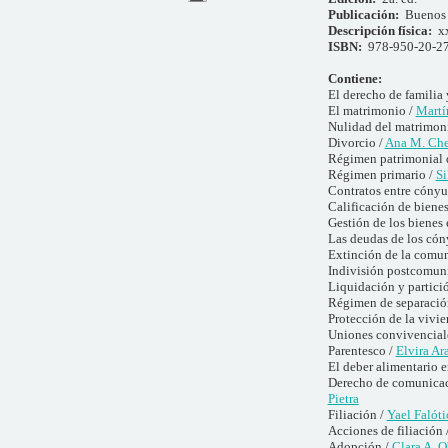
Publicación:
Buenos 
Descripción física:
x
ISBN:
978-950-20-2
Contiene:
El derecho de familia 
El matrimonio /
Martí
Nulidad del matrimon
Divorcio /
Ana M. Che
Régimen patrimonial 
Régimen primario /
Si
Contratos entre cónyu
Calificación de bienes
Gestión de los bienes
Las deudas de los cón
Extinción de la comu
Indivisión postcomuni
Liquidación y partici
Régimen de separación
Protección de la vivie
Uniones convivenciales
Parentesco /
Elvira Ar
El deber alimentario e
Derecho de comunicació
Pietra
Filiación /
Yael Falóti
Acciones de filiación 
Adopción /
Clara A. 