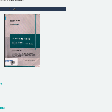
ín
rini