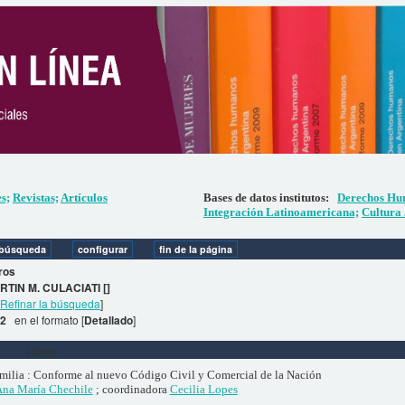
es;
Revistas;
Artículos
Bases de datos institutos:
Derechos Hu
Integración Latinoamericana;
Cultura 
ros
RTIN M. CULACIATI []
[
Refinar la búsqueda
]
 2
en el formato [
Detallado
]
Libros
milia : Conforme al nuevo Código Civil y Comercial de la Nación
na María Chechile
; coordinadora
Cecilia Lopes