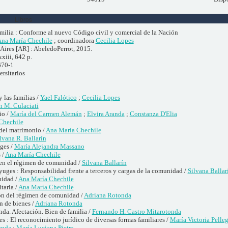
Libros
milia : Conforme al nuevo Código civil y comercial de la Nación
na María Chechile
; coordinadora
Cecilia Lopes
Aires [AR] : AbeledoPerrot, 2015.
xxiii, 642 p.
670-1
rsitarios
y las familias /
Yael Falótico
;
Cecilia Lopes
n M. Culaciati
io /
María del Carmen Alemán
;
Elvira Aranda
;
Constanza D'Elia
Chechile
del matrimonio /
Ana María Chechile
lvana R. Ballarín
ges /
María Alejandra Massano
 /
Ana María Chechile
 en el régimen de comunidad /
Silvana Ballarín
yuges : Responsabilidad frente a terceros y cargas de la comunidad /
Silvana Ballar
nidad /
Ana María Chechile
taria /
Ana María Chechile
ón del régimen de comunidad /
Adriana Rotonda
 de bienes /
Adriana Rotonda
nda. Afectación. Bien de familia /
Fernando H. Castro Mitarotonda
 : El reconocimiento jurídico de diversas formas familiares /
María Victoria Pelleg
anda
;
María Luciana Pietra