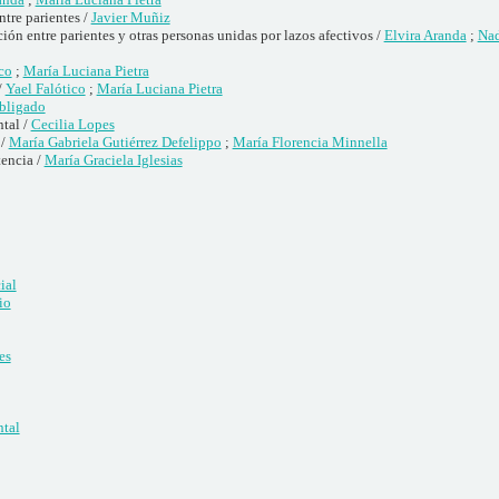
ntre parientes /
Javier Muñiz
n entre parientes y otras personas unidas por lazos afectivos /
Elvira Aranda
;
Nad
co
;
María Luciana Pietra
/
Yael Falótico
;
María Luciana Pietra
Obligado
tal /
Cecilia Lopes
 /
María Gabriela Gutiérrez Defelippo
;
María Florencia Minnella
tencia /
María Graciela Iglesias
ial
io
es
ntal