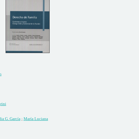
n
rini
ia G. García
;
María Luciana