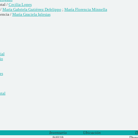
tal /
Cecilia Lopes
 /
María Gabriela Gutiérrez Defelippo
;
María Florencia Minnella
tencia /
María Graciela Iglesias
ial
io
es
ntal
Inventario
Ubicación
D
94019
Disp