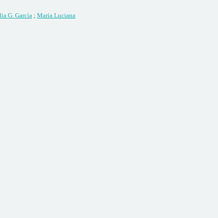
ia G. García
;
María Luciana