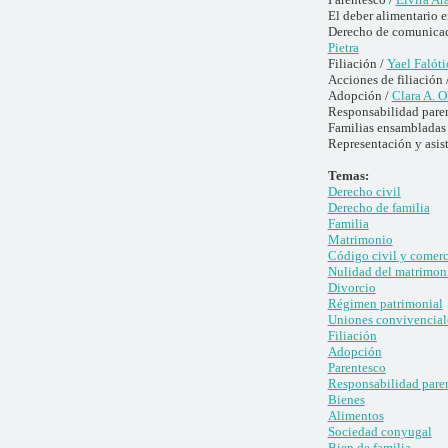
El deber alimentario e
Derecho de comunicació
Pietra
Filiación /
Yael Falóti
Acciones de filiación 
Adopción /
Clara A. 
Responsabilidad paren
Familias ensambladas
Representación y asis
Temas:
Derecho civil
Derecho de familia
Familia
Matrimonio
Código civil y comerc
Nulidad del matrimon
Divorcio
Régimen patrimonial
Uniones convivencial
Filiación
Adopción
Parentesco
Responsabilidad pare
Bienes
Alimentos
Sociedad conyugal
Bien de familia