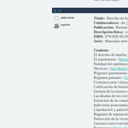
2 / 2
seleccionar
Título:
Derecho de fa
Colaboradores:
dir.
A
imprimir
Publicación:
Buenos 
Descripción física:
x
ISBN:
978-950-20-2
Serie:
Manuales unive
Contiene:
El derecho de familia 
El matrimonio /
Martí
Nulidad del matrimon
Divorcio /
Ana María 
Régimen patrimonial 
Régimen primario /
Si
Contratos entre cónyu
Calificación de bienes
Gestión de los bienes
Las deudas de los cón
Extinción de la comu
Indivisión postcomuni
Liquidación y partici
Régimen de separación
Protección de la vivie
Uniones convivenciales
Parentesco /
Elvira Ar