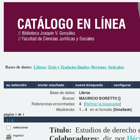
Bases de datos:
Libros;
Tesis y Trabajos finales;
Revistas;
Artículos
Base de datos:
Libros
Buscar:
MAURICIO BORETTO []
Referencias encontradas:
4
[
Refinar la búsqueda
]
Mostrando:
1 .. 4
en el formato [
Detallado
]
página 1 de 1
1 / 4
Libros
seleccionar
Título:
Estudios de derecho 
imprimir
Colaboradores:
dir. por
Héct