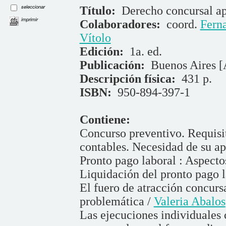
seleccionar
Título:
Derecho concursal a
imprimir
Colaboradores:
coord.
Fern
Vítolo
Edición:
1a. ed.
Publicación:
Buenos Aires [
Descripción física:
431 p.
ISBN:
950-894-397-1
Contiene:
Concurso preventivo. Requisit
contables. Necesidad de su a
Pronto pago laboral : Aspecto
Liquidación del pronto pago l
El fuero de atracción concursa
problemática /
Valeria Abalos
Las ejecuciones individuales 