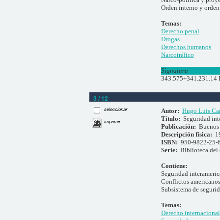
Orden interno y orden
Temas:
Derecho penal
Drogas
Derechos humanos
Narcotráfico
Signatura
343.575+341.231.14
3 / 12
seleccionar
Autor:
Hugo Luis Car
Título:
Seguridad int
imprimir
Publicación:
Buenos 
Descripción física:
1
ISBN:
950-9822-25-
Serie:
Biblioteca del 
Contiene:
Seguridad interameri
Conflictos americano
Subsistema de segurid
Temas:
Derecho internacional