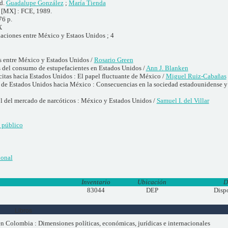
d.
Guadalupe González
;
María Tienda
[MX] : FCE, 1989.
76 p.
X
elaciones entre México y Estaos Unidos ; 4
es entre México y Estados Unidos /
Rosario Green
 del consumo de estupefacientes en Estados Unidos /
Ann J. Blanken
ícitas hacia Estados Unidos : El papel fluctuante de México /
Miguel Ruiz-Cabañas
 de Estados Unidos hacia México : Consecuencias en la sociedad estadounidense y en
ol del mercado de narcóticos : México y Estados Unidos /
Samuel I. del Villar
 público
ional
Inventario
Ubicación
D
83044
DEP
Disp
Libros
en Colombia : Dimensiones políticas, económicas, jurídicas e internacionales