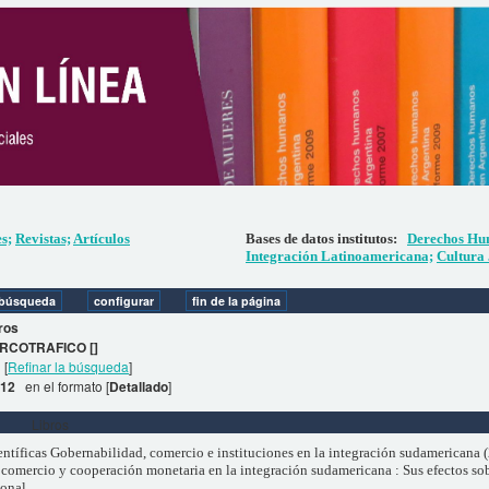
es;
Revistas;
Artículos
Bases de datos institutos:
Derechos Hu
Integración Latinoamericana;
Cultura 
ros
RCOTRAFICO []
[
Refinar la búsqueda
]
. 12
en el formato [
Detallado
]
Libros
entíficas Gobernabilidad, comercio e instituciones en la integración sudamericana (2
, comercio y cooperación monetaria en la integración sudamericana : Sus efectos so
ional