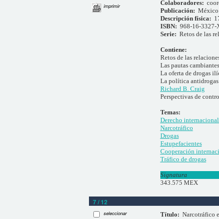
Colaboradores:
coor
imprimir
Publicación:
México 
Descripción física:
1
ISBN:
968-16-3327-
Serie:
Retos de las r
Contiene:
Retos de las relacion
Las pautas cambiantes
La oferta de drogas il
La política antidrogas
Richard B. Craig
Perspectivas de contr
Temas:
Derecho internacional
Narcotráfico
Drogas
Estupefacientes
Cooperación internac
Tráfico de drogas
Signatura
343.575 MEX
7 / 12
seleccionar
Título:
Narcotráfico 