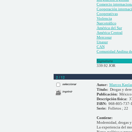
Comercio internacion
Cooperación internac
Cooperativas
Violencia
Narcotráfico
América del Sur
América Central
Mercosur
Unasur
CAN
Comunidad Andina de
Signatura
339.92 JOR
2 / 12
seleccionar
Autor:
Marcos Kapla
Título:
Drogas y der
imprimir
Publicación:
México 
Descripción física:
3
ISBN:
968-805-737-
Serie:
Folletos ; 22
Contiene:
Modernidad, drogas y
La experiencia del m
Narco-política y proy