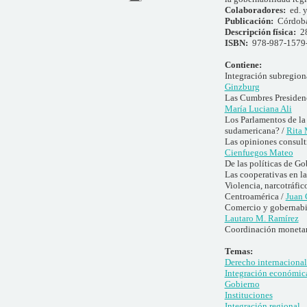
Colaboradores:
ed. y
Publicación:
Córdoba
Descripción física:
2
ISBN:
978-987-1579
Contiene:
Integración subregio
Ginzburg
Las Cumbres Presiden
María Luciana Ali
Los Parlamentos de 
sudamericana? /
Rita 
Las opiniones consul
Cienfuegos Mateo
De las políticas de G
Las cooperativas en l
Violencia, narcotráfic
Centroamérica /
Juan 
Comercio y gobernabil
Lautaro M. Ramírez
Coordinación monetar
Temas:
Derecho internacional
Integración económic
Gobierno
Instituciones
Integración regional