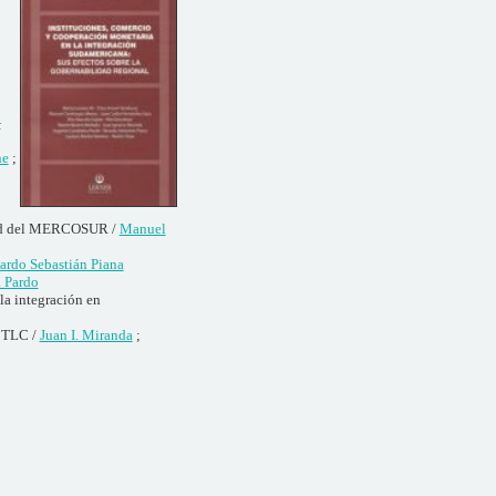
-
ne
;
idad del MERCOSUR /
Manuel
ardo Sebastián Piana
 Pardo
 la integración en
a TLC /
Juan I. Miranda
;