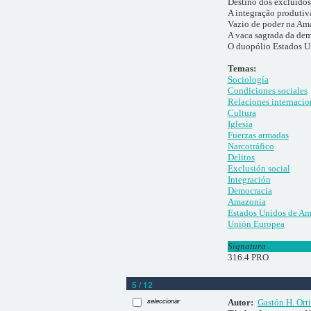
Destino dos excluídos
A integração produtiv
Vazio de poder na Am
A vaca sagrada da de
O duopólio Estados U
Temas:
Sociología
Condiciones sociales
Relaciones internacio
Cultura
Iglesia
Fuerzas armadas
Narcotráfico
Delitos
Exclusión social
Integración
Democracia
Amazonia
Estados Unidos de Am
Unión Europea
Signatura
316.4 PRO
5 / 12
seleccionar
Autor:
Gastón H. Or