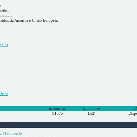
a
azônia
mocracia
nidos da América e União Européia
nales
érica
Inventario
Ubicación
D
91675
DEP
Disp
Libros
tiz Maldonado