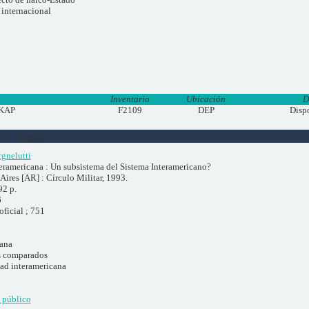
 internacional
Inventario
Ubicación
D
 KAP
F2109
DEP
Disp
Libros
gnelutti
eramericana : Un subsistema del Sistema Interamericano?
Aires [AR] : Círculo Militar, 1993.
92 p.
6
oficial ; 751
cana
s comparados
ad interamericana
 público