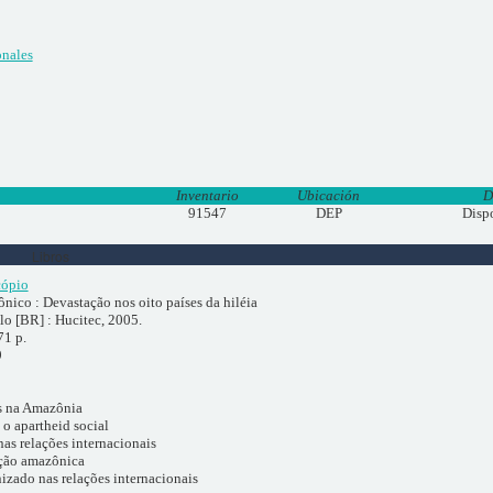
onales
Inventario
Ubicación
D
91547
DEP
Disp
Libros
cópio
nico : Devastação nos oito países da hiléia
lo [BR] : Hucitec, 2005.
71 p.
9
as na Amazônia
 o apartheid social
nas relações internacionais
ação amazônica
izado nas relações internacionais