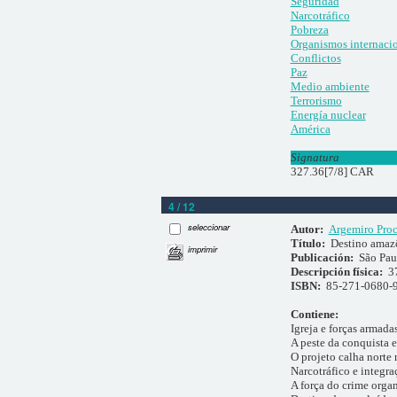
Seguridad
Narcotráfico
Pobreza
Organismos internaci
Conflictos
Paz
Medio ambiente
Terrorismo
Energía nuclear
América
Signatura
327.36[7/8] CAR
4 / 12
seleccionar
Autor:
Argemiro Pro
Título:
Destino amazô
imprimir
Publicación:
São Pau
Descripción física:
3
ISBN:
85-271-0680-
Contiene:
Igreja e forças armad
A peste da conquista e
O projeto calha norte 
Narcotráfico e integr
A força do crime organ