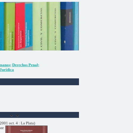
manos;
Derechos Penal;
Jurídica
001 oct. 4 : La Plata)
bre