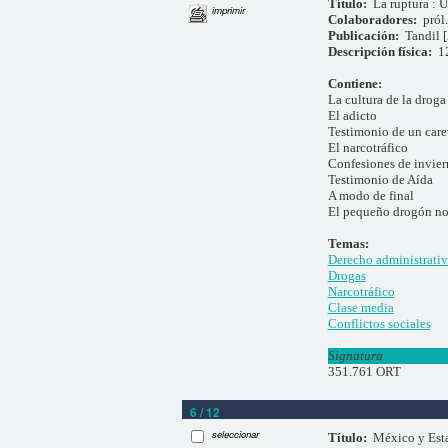
Título:
La ruptura : U
imprimir
Colaboradores:
pról
Publicación:
Tandil 
Descripción física:
1
Contiene:
La cultura de la droga
El adicto
Testimonio de un care
El narcotráfico
Confesiones de invie
Testimonio de Aída
A modo de final
El pequeño drogón no 
Temas:
Derecho administrati
Drogas
Narcotráfico
Clase media
Conflictos sociales
Signatura
351.761 ORT
6 / 12
seleccionar
Título:
México y Esta