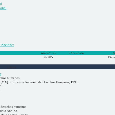
al
ional
 Naciones
Inventario
Ubicación
D
92705
Disp
Libros
n
echos humanos
[MX] : Comisión Nacional de Derechos Humanos, 1991.
7 p.
1
 derechos humanos
odelo Andino
ecto de narco-Estado