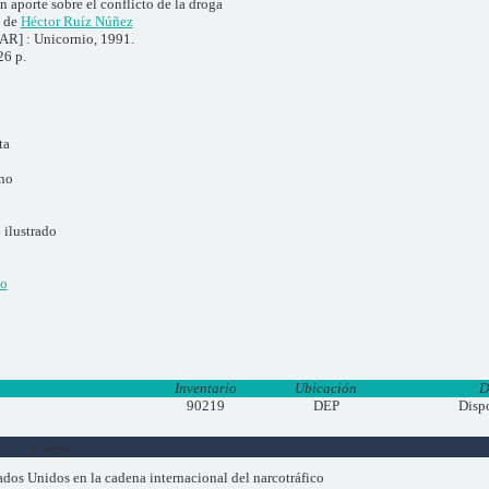
n aporte sobre el conflicto de la droga
. de
Héctor Ruíz Núñez
[AR] : Unicornio, 1991.
26 p.
ta
rno
ilustrado
vo
Inventario
Ubicación
D
90219
DEP
Disp
Libros
dos Unidos en la cadena internacional del narcotráfico