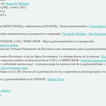
 dir.
Noemí B. Mellado
 [AR] : Lerner, 2012.
81 p.
-63-1
nal [MERCOSUR] y sudamericana [UNASUR] : Temas institucionales /
Clara Amzel
ciales sudamericanas en perspectiva comparada /
Noemí B. Mellado
;
Rita Giacalo
la UNASUR, CAN y MERCOSUR : Mayor gobernabilidad en la integración
Marcela Gajate
tivas del Tribunal Permanente de Revisión como instrumento para la gobernabil
obierno Electrónico a las de Open Government. La reforma dentro de la reforma /
Ric
a estructura jurídico-institucional de la CAN y el MERCOSUR /
Eugenia Candelaria
o y debilidad institucional : Limitantes para la construcción de la gobernabilidad y
Carlos Fernández Saca
idad en la CAN. Efectos de la perforación de los compromisos intrarregionales ví
ia y gobernabilidad en la UNASUR /
Martín Tetaz
 público
a