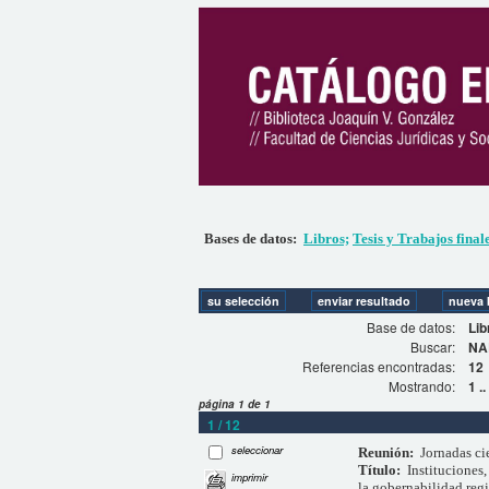
Bases de datos:
Libros;
Tesis y Trabajos final
Base de datos:
Lib
Buscar:
NA
Referencias encontradas:
12
Mostrando:
1 .
página 1 de 1
1 / 12
seleccionar
Reunión:
Jornadas ci
Título:
Instituciones
imprimir
la gobernabilidad reg