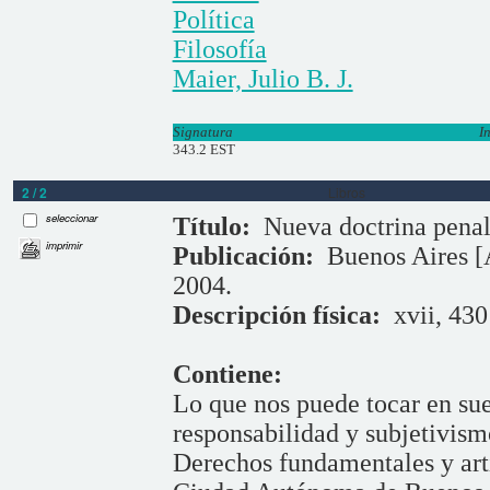
Política
Filosofía
Maier, Julio B. J.
Signatura
I
343.2 EST
2 / 2
Libros
seleccionar
Título:
Nueva doctrina pena
imprimir
Publicación:
Buenos Aires [A
2004.
Descripción física:
xvii, 430
Contiene:
Lo que nos puede tocar en sue
responsabilidad y subjetivism
Derechos fundamentales y art