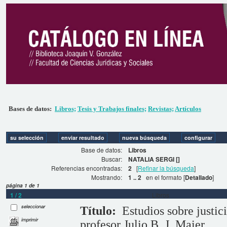
Bases de datos:
Libros;
Tesis y Trabajos finales;
Revistas;
Artículos
Base de datos:
Libros
Buscar:
NATALIA SERGI []
Referencias encontradas:
2
[
Refinar la búsqueda
]
Mostrando:
1 .. 2
en el formato [
Detallado
]
página 1 de 1
1 / 2
Libros
seleccionar
Título:
Estudios sobre justic
imprimir
profesor Julio B. J. Maier