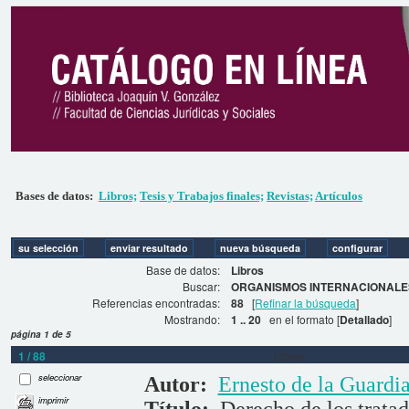
Bases de datos:
Libros;
Tesis y Trabajos finales;
Revistas;
Artículos
Base de datos:
Libros
Buscar:
ORGANISMOS INTERNACIONALES
Referencias encontradas:
88
[
Refinar la búsqueda
]
Mostrando:
1 .. 20
en el formato [
Detallado
]
página 1 de 5
1 / 88
Libros
seleccionar
Autor:
Ernesto de la Guardi
imprimir