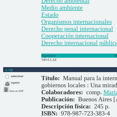
Derecho ambiental
Medio ambiente
Estado
Organismos internacionales
Derecho penal internacional
Cooperación internacional
Derecho internacional públic
Signatura
I
349.6 LAZ
4 / 88
Libros
seleccionar
Título:
Manual para la intern
imprimir
gobiernos locales : Una mira
Colaboradores:
comp.
Mari
Texto en PDF
Publicación:
Buenos Aires [
Descripción física:
245 p.
ISBN:
978-987-723-383-4