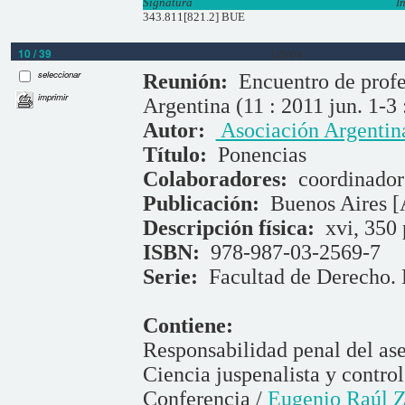
Signatura
I
343.811[821.2] BUE
10 / 39
Libros
seleccionar
Reunión:
Encuentro de profe
imprimir
Argentina (11 : 2011 jun. 1-3 
Autor:
Asociación Argentina
Título:
Ponencias
Colaboradores:
coordinado
Publicación:
Buenos Aires [
Descripción física:
xvi, 350 
ISBN:
978-987-03-2569-7
Serie:
Facultad de Derecho.
Contiene:
Responsabilidad penal del ase
Ciencia juspenalista y contro
Conferencia /
Eugenio Raúl Z