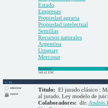
Estado
Empresas
Propiedad agraria
Propiedad intelectual
Semillas
Recursos naturales
Argentina
Uruguay
Mercosur
Signatura
I
349.42 ENC
5 / 39
Libros
seleccionar
Título:
El jurado clásico : 
imprimir
al jurado. Ley modelo de juic
Colaboradores:
dir.
Andrés 