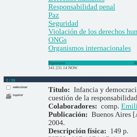
Responsabilidad penal
Paz
Seguridad
Violación de los derechos h
ONGs
Organismos internacionales
Signatura
I
341.231.14 NOW
2 / 39
Libros
seleccionar
Título:
Infancia y democraci
imprimir
cuestión de la responsabilida
Colaboradores:
comp.
Emil
Publicación:
Buenos Aires [
2004.
Descripción física:
149 p.