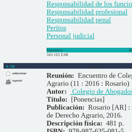
Responsabilidad de los funcio
Responsabilidad profesional
Responsabilidad penal
Peritos
Personal judicial
Signatura
I
343.163 ZAR
4 / 39
Libros
seleccionar
Reunión:
Encuentro de Cole
imprimir
Agrario (11 : 2016 : Rosario)
Autor:
Colegio de Abogados 
Título:
[Ponencias]
Publicación:
Rosario [AR] :
de Derecho Agrario, 2016.
Descripción física:
481 p.
ISBN:
978-987-635-081-5