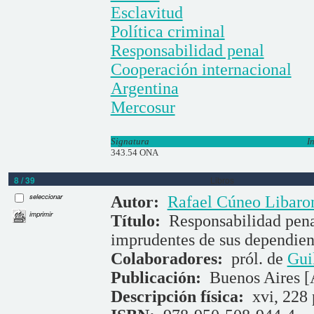
Esclavitud
Política criminal
Responsabilidad penal
Cooperación internacional
Argentina
Mercosur
Signatura
I
343.54 ONA
8 / 39
Libros
seleccionar
Autor:
Rafael Cúneo Libaro
imprimir
Título:
Responsabilidad penal
imprudentes de sus dependien
Colaboradores:
pról. de
Gui
Publicación:
Buenos Aires [
Descripción física:
xvi, 228 