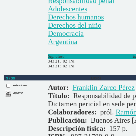
Responsabilidad penal
Adolescentes
Derechos humanos
Derechos del niño
Democracia
Argentina
Signatura
I
343.215[82] INF
343.215[82] INF
3 / 39
Libros
seleccionar
Autor:
Franklin Zarco Pérez
imprimir
Título:
Responsabilidad de pe
Dictamen pericial en sede pe
Colaboradores:
pról.
Ramón
Publicación:
Buenos Aires [
Descripción física:
157 p.