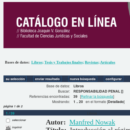
Bases de datos:
Libros;
Tesis y Trabajos finales;
Revistas;
Artículos
Base de datos:
Libros
Buscar:
RESPONSABILIDAD PENAL []
Referencias encontradas:
39
[
Refinar la búsqueda
]
Mostrando:
1 .. 20
en el formato [
Detallado
]
página 1 de 2
1 / 39
Libros
seleccionar
Autor:
Manfred Nowak
imprimir