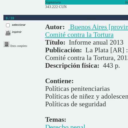
Signatura
I
343.222 CUN
9 / 39
Libros
seleccionar
Autor:
Buenos Aires [provin
imprimir
Comité contra la Tortura
Título:
Informe anual 2013
Texto completo
Publicación:
La Plata [AR] 
Comité contra la Tortura, 201
Descripción física:
443 p.
Contiene:
Políticas penitenciarias
Políticas de niñez y adolesce
Políticas de seguridad
Temas:
Derecho penal