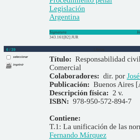
Legislación
Argentina
Signatura
I
343.161[82] JUR
6 / 39
Libros
seleccionar
Título:
Responsabilidad civil
imprimir
Comercial
Colaboradores:
dir. por
Jos
Publicación:
Buenos Aires [
Descripción física:
2 v.
ISBN:
978-950-572-894-7
Contiene:
T.1: La unificación de las nor
Fernando Márquez