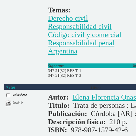
Temas:
Derecho civil
Responsabilidad civil
Código civil y comercial
Responsabilidad penal
Argentina
Signatura
I
347.51[82] RES T. 1
347.51[82] RES T. 2
7 / 39
Libros
seleccionar
Autor:
Elena Florencia Onas
imprimir
Título:
Trata de personas : L
Publicación:
Córdoba [AR] :
Descripción física:
210 p.
ISBN:
978-987-1579-42-6