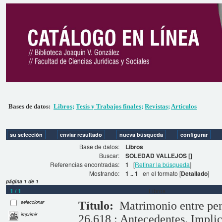
Bases de datos:
Libros;
Tesis y Trabajos finales;
Revistas;
Artículos
Base de datos:
Libros
Buscar:
SOLEDAD VALLEJOS []
Referencias encontradas:
1
[
Refinar la búsqueda
]
Mostrando:
1 .. 1
en el formato [
Detallado
]
página 1 de 1
1 / 1
Libros
seleccionar
Título:
Matrimonio entre pe
imprimir
26.618 : Antecedentes. Implic