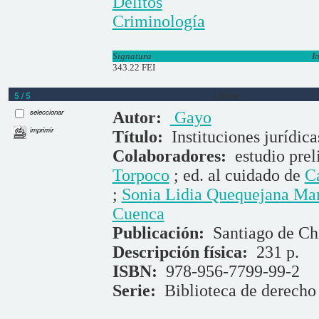
Delitos
Criminología
Signatura
I
343.22 FEI
5 / 5
Libros
seleccionar
Autor:
Gayo
imprimir
Título:
Instituciones jurídica
Colaboradores:
estudio pre
Torpoco
; ed. al cuidado de
C
;
Sonia Lidia Quequejana M
Cuenca
Publicación:
Santiago de Chi
Descripción física:
231 p.
ISBN:
978-956-7799-99-2
Serie:
Biblioteca de derecho