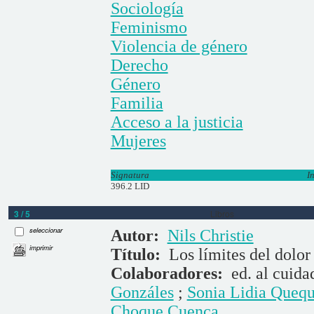
Sociología
Feminismo
Violencia de género
Derecho
Género
Familia
Acceso a la justicia
Mujeres
Signatura
I
396.2 LID
3 / 5
Libros
seleccionar
Autor:
Nils Christie
imprimir
Título:
Los límites del dolor
Colaboradores:
ed. al cuid
Gonzáles
;
Sonia Lidia Queq
Choque Cuenca