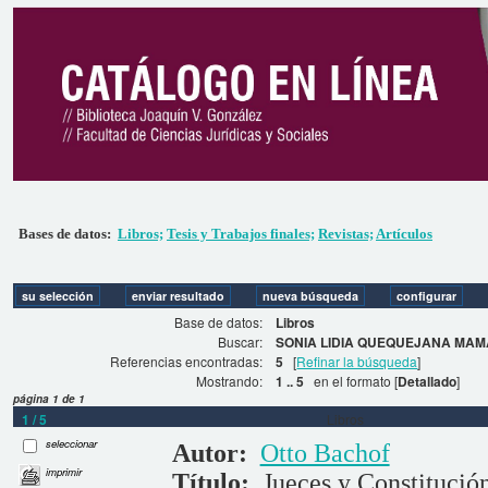
Bases de datos:
Libros;
Tesis y Trabajos finales;
Revistas;
Artículos
Base de datos:
Libros
Buscar:
SONIA LIDIA QUEQUEJANA MAMA
Referencias encontradas:
5
[
Refinar la búsqueda
]
Mostrando:
1 .. 5
en el formato [
Detallado
]
página 1 de 1
1 / 5
Libros
seleccionar
Autor:
Otto Bachof
imprimir
Título:
Jueces y Constitución