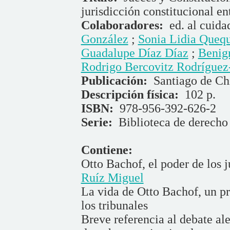
jurisdicción constitucional en
Colaboradores:
ed. al cuid
González
;
Sonia Lidia Queq
Guadalupe Díaz Díaz
;
Benig
Rodrigo Bercovitz Rodrígue
Publicación:
Santiago de Chi
Descripción física:
102 p.
ISBN:
978-956-392-626-2
Serie:
Biblioteca de derecho
Contiene:
Otto Bachof, el poder de los 
Ruíz Miguel
La vida de Otto Bachof, un pro
los tribunales
Breve referencia al debate al