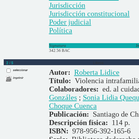
Jurisdicción
Jurisdicción constitucional
Poder judicial
Política
Signatura
I
342.56 BAC
2 / 5
Libros
seleccionar
Autor:
Roberta Lidice
imprimir
Título:
Violencia intrafamili
Colaboradores:
ed. al cuid
Gonzáles
;
Sonia Lidia Queq
Choque Cuenca
Publicación:
Santiago de Chi
Descripción física:
114 p.
ISBN:
978-956-392-165-6