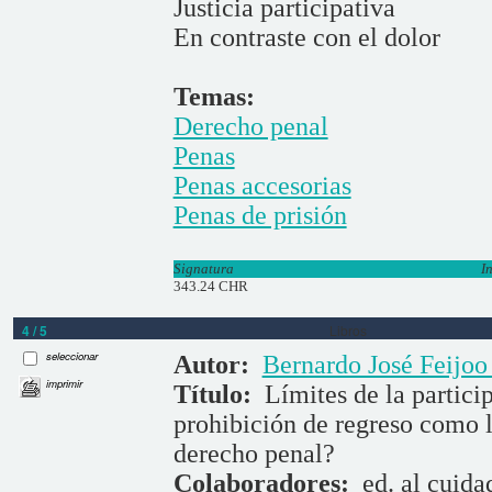
Justicia participativa
En contraste con el dolor
Temas:
Derecho penal
Penas
Penas accesorias
Penas de prisión
Signatura
I
343.24 CHR
4 / 5
Libros
seleccionar
Autor:
Bernardo José Feijoo
imprimir
Título:
Límites de la partici
prohibición de regreso como l
derecho penal?
Colaboradores:
ed. al cuid