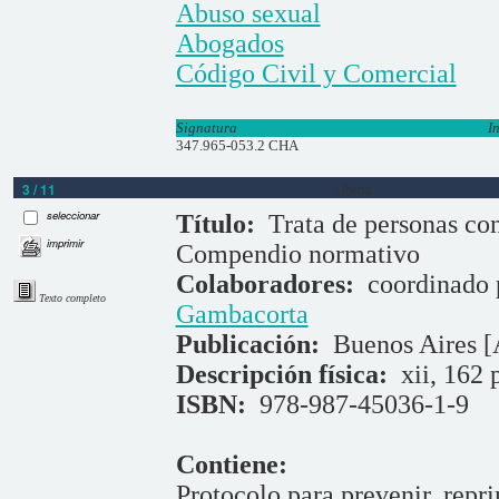
Abuso sexual
Abogados
Código Civil y Comercial
Signatura
I
347.965-053.2 CHA
3 / 11
Libros
seleccionar
Título:
Trata de personas con
imprimir
Compendio normativo
Colaboradores:
coordinado
Texto completo
Gambacorta
Publicación:
Buenos Aires [A
Descripción física:
xii, 162 
ISBN:
978-987-45036-1-9
Contiene:
Protocolo para prevenir, repri