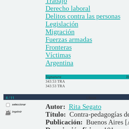
Trabajo
Derecho laboral
Delitos contra las personas
Legislación
Migración
Fuerzas armadas
Fronteras
Víctimas
Argentina
Signatura
I
343.53 TRA
343.53 TRA
4 / 11
Libros
seleccionar
Autor:
Rita Segato
imprimir
Título:
Contra-pedagogías de
Publicación:
Buenos Aires [