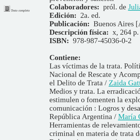
Colaboradores:
pról. de
Jul
Texto completo
Edición:
2a. ed.
Publicación:
Buenos Aires [A
Descripción física:
x, 264 p.
ISBN:
978-987-45036-0-2
Contiene:
Las víctimas de la trata. Polí
Nacional de Rescate y Acomp
el Delito de Trata /
Zaida Gat
Medios y trata. La erradicaci
estimulen o fomenten la expl
comunicación : Logros y desaf
República Argentina /
María 
Herramientas de relevamiento,
criminal en materia de trata 