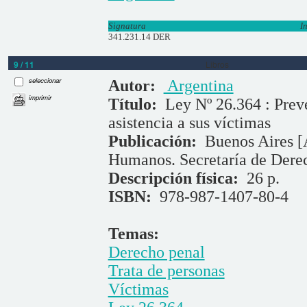
Signatura
I
341.231.14 DER
9 / 11
Libros
seleccionar
Autor:
Argentina
imprimir
Título:
Ley Nº 26.364 : Preve
asistencia a sus víctimas
Publicación:
Buenos Aires [A
Humanos. Secretaría de Dere
Descripción física:
26 p.
ISBN:
978-987-1407-80-4
Temas:
Derecho penal
Trata de personas
Víctimas