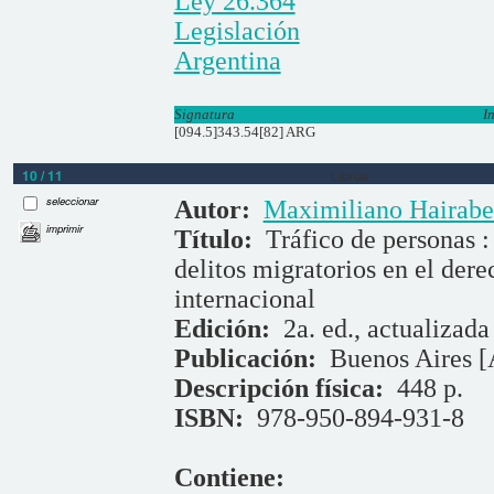
Ley 26.364
Legislación
Argentina
Signatura
I
[094.5]343.54[82] ARG
10 / 11
Libros
seleccionar
Autor:
Maximiliano Hairabe
imprimir
Título:
Tráfico de personas :
delitos migratorios en el dere
internacional
Edición:
2a. ed., actualizad
Publicación:
Buenos Aires [
Descripción física:
448 p.
ISBN:
978-950-894-931-8
Contiene: