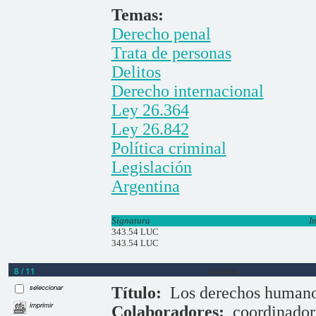
Temas:
Derecho penal
Trata de personas
Delitos
Derecho internacional
Ley 26.364
Ley 26.842
Política criminal
Legislación
Argentina
Signatura
I
343.54 LUC
343.54 LUC
8 / 11
Libros
seleccionar
Título:
Los derechos humanos
imprimir
Colaboradores:
coordinado