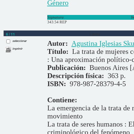
Género
Signatura
I
343.54 REP
6 / 11
Libros
seleccionar
Autor:
Agustina Iglesias Sku
imprimir
Título:
La trata de mujeres c
: Una aproximación político-
Publicación:
Buenos Aires [
Descripción física:
363 p.
ISBN:
978-987-28379-4-5
Contiene:
La emergencia de la trata de
movimiento
La trata de seres humanos : E
criminológico del fenómeno