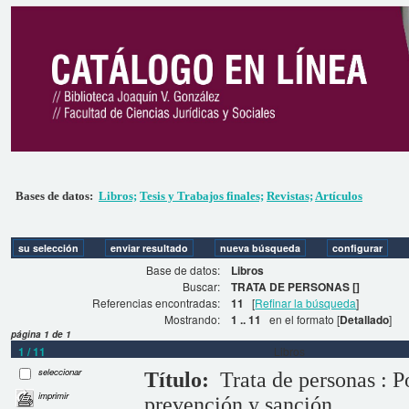
Bases de datos:
Libros;
Tesis y Trabajos finales;
Revistas;
Artículos
Base de datos:
Libros
Buscar:
TRATA DE PERSONAS []
Referencias encontradas:
11
[
Refinar la búsqueda
]
Mostrando:
1 .. 11
en el formato [
Detallado
]
página 1 de 1
1 / 11
Libros
seleccionar
Título:
Trata de personas : P
imprimir
prevención y sanción