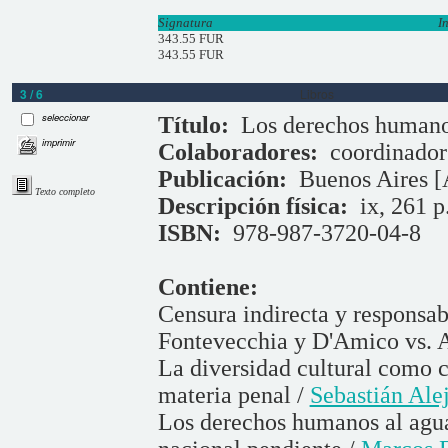
Signatura
I
343.55 FUR
343.55 FUR
3 / 6
Libros
seleccionar
Título:
Los derechos humanos
imprimir
Colaboradores:
coordinado
Publicación:
Buenos Aires [A
Texto completo
Descripción física:
ix, 261 p
ISBN:
978-987-3720-04-8
Contiene:
Censura indirecta y responsab
Fontevecchia y D'Amico vs. 
La diversidad cultural como c
materia penal /
Sebastián Ale
Los derechos humanos al agua