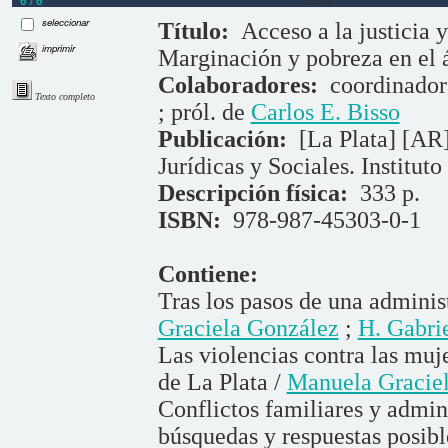
seleccionar
Título:
Acceso a la justicia y
imprimir
Marginación y pobreza en el 
Colaboradores:
coordinado
Texto completo
; pról. de
Carlos E. Bisso
Publicación:
[La Plata] [AR
Jurídicas y Sociales. Instituto
Descripción física:
333 p.
ISBN:
978-987-45303-0-1
Contiene:
Tras los pasos de una administ
Graciela González
;
H. Gabrie
Las violencias contra las muje
de La Plata /
Manuela Gracie
Conflictos familiares y admini
búsquedas y respuestas posibl