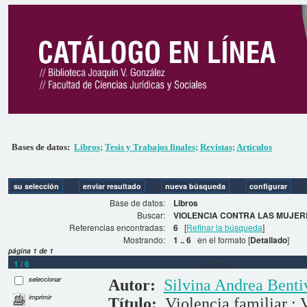
Bases de datos:
Libros;
Tesis y Trabajos finales;
Revistas;
Artículos
Base de datos:
Libros
Buscar:
VIOLENCIA CONTRA LAS MUJERE
Referencias encontradas:
6
[
Refinar la búsqueda
]
Mostrando:
1 .. 6
en el formato [
Detallado
]
página 1 de 1
1 / 6
Libros
seleccionar
Autor:
Silvina Andrea Bent
imprimir
Título:
Violencia familiar : 