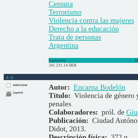
Censura
Terrorismo
Violencia contra las mujeres
Derecho a la educación
Trata de personas
Argentina
Signatura
I
341.231.14 DER
4 / 6
Libros
seleccionar
Autor:
Encarna Bodelón
imprimir
Título:
Violencia de género y
penales
Colaboradores:
pról. de
Giu
Publicación:
Ciudad Autóno
Didot, 2013.
Descripción física:
372 p.